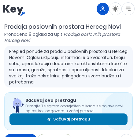
Key
Prodaja poslovnih prostora Herceg Novi
Pronađeno 9 oglasa za upit
Prodaja poslovnih prostora
Herceg Novi
Pregled ponude za prodaju poslovnih prostora u Herceg
Novom. Oglasi uključuju informacije o kvadraturi, broju
soba, cijeni, lokaciji i dodatnim karakteristikama kao što
su terasa, garaža, spratnost i opremljenost. Idealno za
sve koji traže nekretninu prilagođenu svom budžetu i
potrebama.
Sačuvaj ovu pretragu
Primajte Telegram obavještenja kada se pojave novi
oglasi koji odgovaraju vašoj pretrazi.
Sačuvaj pretragu