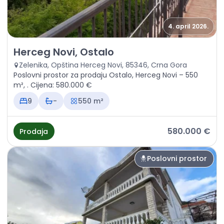
4. april 2026.
Prodaja - Poslovni prostor Herceg Novi, Ostalo
Herceg Novi, Ostalo
Zelenika, Opština Herceg Novi, 85346, Crna Gora
Poslovni prostor za prodaju Ostalo, Herceg Novi – 550
m², . Cijena: 580.000 €
9
-
550 m²
580.000 €
Prodaja
Poslovni prostor