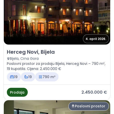
4. april 2026.
Prodaja - Poslovni prostor Herceg Novi, Bijela
Herceg Novi, Bijela
Bijela, Crna Gora
Poslovni prostor za prodaju Bijela, Herceg Novi – 790 m²,
19 kupatila. Cijena: 2.450.000 €
19
19
790 m²
2.450.000 €
Prodaja
Poslovni prostor