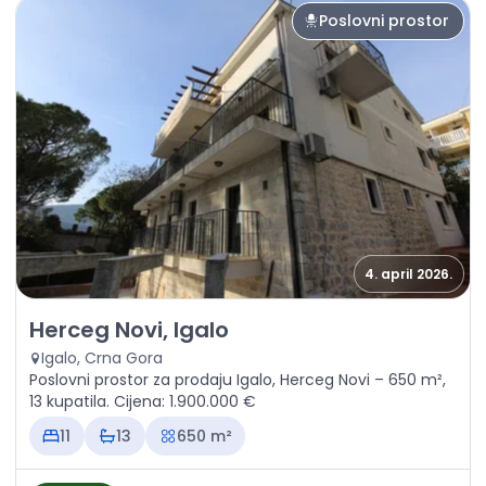
Poslovni prostor
4. april 2026.
Prodaja - Poslovni prostor Herceg Novi, Igalo
Herceg Novi, Igalo
Igalo, Crna Gora
Poslovni prostor za prodaju Igalo, Herceg Novi – 650 m²,
13 kupatila. Cijena: 1.900.000 €
11
13
650 m²