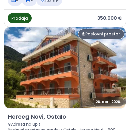
-
-
102 m²
350.000 €
Prodaja
Poslovni prostor
26. april 2026.
Prodaja - Poslovni prostor Herceg Novi, Ostalo
Herceg Novi, Ostalo
Adresa na upit