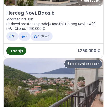
17. april 2026.
Prodaja - Poslovni prostor Herceg Novi, Baošići
Herceg Novi, Baošići
Adresa na upit
Poslovni prostor za prodaju Baošići, Herceg Novi – 420
m², . Cijena: 1.250.000 €
0
-
420 m²
1.250.000 €
Prodaja
Poslovni prostor