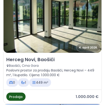
4. april 2026.
Prodaja - Poslovni prostor Herceg Novi, Baošići
Herceg Novi, Baošići
Baošići, Crna Gora
Poslovni prostor za prodaju Baošići, Herceg Novi – 449
m², 1 kupatilo. Cijena: 1.000.000 €
0
1
449 m²
1.000.000 €
Prodaja