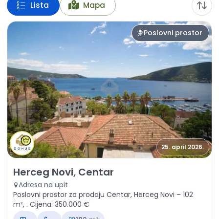
Lista
Mapa
Poslovni prostor
25. april 2026.
Prodaja - Poslovni prostor Herceg Novi, Centar
Herceg Novi, Centar
Adresa na upit
Poslovni prostor za prodaju Centar, Herceg Novi – 102
m², . Cijena: 350.000 €