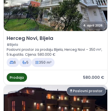
4. april 2026.
Prodaja - Poslovni prostor Herceg Novi, Bijela
Herceg Novi, Bijela
Bijela
Poslovni prostor za prodaju Bijela, Herceg Novi – 350 m²,
5 kupatila. Cijena: 580.000 €
6
5
350 m²
580.000 €
Prodaja
Poslovni prostor