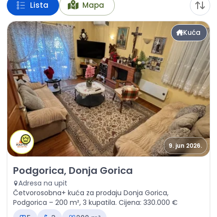
Lista
Mapa
Kuća
9. jun 2026.
Prodaja - Kuća Podgorica, Donja Gorica
Podgorica, Donja Gorica
Adresa na upit
Četvorosobna+ kuća za prodaju Donja Gorica,
Podgorica – 200 m², 3 kupatila. Cijena: 330.000 €