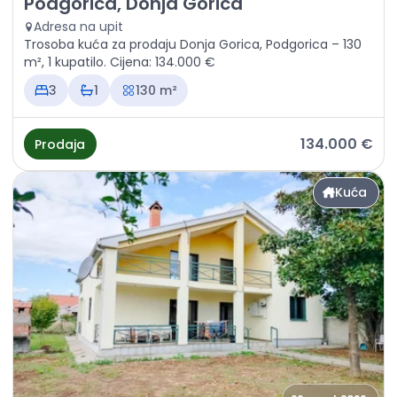
Podgorica, Donja Gorica
Adresa na upit
Trosoba kuća za prodaju Donja Gorica, Podgorica – 130
m², 1 kupatilo. Cijena: 134.000 €
3
1
130 m²
134.000 €
Prodaja
Kuća