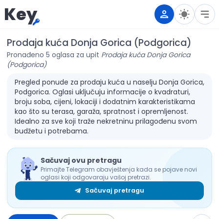
Key
Prodaja kuća Donja Gorica (Podgorica)
Pronađeno 5 oglasa za upit
Prodaja kuća Donja Gorica
(Podgorica)
Pregled ponude za prodaju kuća u naselju Donja Gorica,
Podgorica. Oglasi uključuju informacije o kvadraturi,
broju soba, cijeni, lokaciji i dodatnim karakteristikama
kao što su terasa, garaža, spratnost i opremljenost.
Idealno za sve koji traže nekretninu prilagođenu svom
budžetu i potrebama.
Sačuvaj ovu pretragu
Primajte Telegram obavještenja kada se pojave novi
oglasi koji odgovaraju vašoj pretrazi.
Sačuvaj pretragu