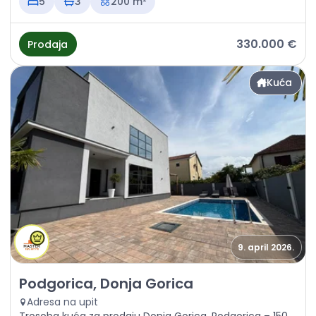
5
3
200 m²
330.000 €
Prodaja
Kuća
9. april 2026.
Prodaja - Kuća Podgorica, Donja Gorica
Podgorica, Donja Gorica
Adresa na upit