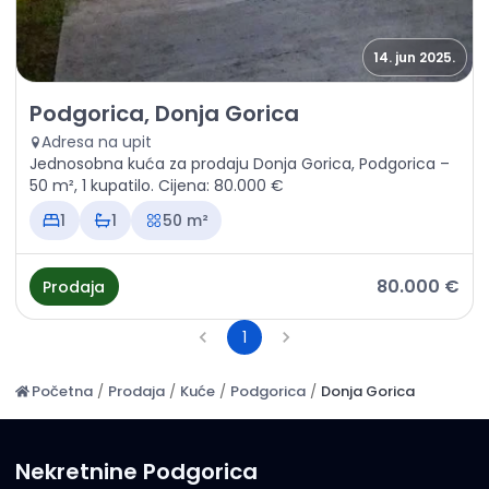
14. jun 2025.
Prodaja - Kuća Podgorica, Donja Gorica
Podgorica, Donja Gorica
Adresa na upit
Jednosobna kuća za prodaju Donja Gorica, Podgorica –
50 m², 1 kupatilo. Cijena: 80.000 €
1
1
50 m²
80.000 €
Prodaja
1
Početna
/
Prodaja
/
Kuće
/
Podgorica
/
Donja Gorica
Nekretnine Podgorica