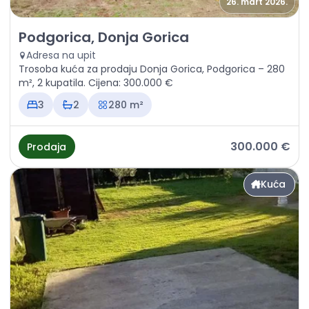
26. mart 2026.
Prodaja - Kuća Podgorica, Donja Gorica
Podgorica, Donja Gorica
Adresa na upit
Trosoba kuća za prodaju Donja Gorica, Podgorica – 280
m², 2 kupatila. Cijena: 300.000 €
3
2
280 m²
300.000 €
Prodaja
Kuća