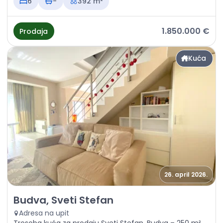
6
-
392 m²
1.850.000 €
Prodaja
Kuća
26. april 2026.
Prodaja - Kuća Budva, Sveti Stefan
Budva, Sveti Stefan
Adresa na upit