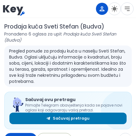
Key
Prodaja kuća Sveti Stefan (Budva)
Pronađeno 6 oglasa za upit
Prodaja kuća Sveti Stefan
(Budva)
Pregled ponude za prodaju kuća u naselju Sveti Stefan,
Budva. Oglasi uključuju informacije o kvadraturi, broju
soba, cijeni, lokaciji i dodatnim karakteristikama kao što
su terasa, garaža, spratnost i opremljenost. Idealno za
sve koji traže nekretninu prilagođenu svom budžetu i
potrebama.
Sačuvaj ovu pretragu
Primajte Telegram obavještenja kada se pojave novi
oglasi koji odgovaraju vašoj pretrazi.
Sačuvaj pretragu