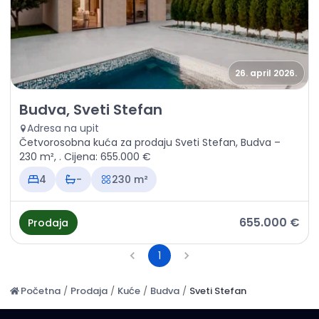
26. april 2026.
Prodaja - Kuća Budva, Sveti Stefan
Budva, Sveti Stefan
Adresa na upit
Četvorosobna kuća za prodaju Sveti Stefan, Budva –
230 m², . Cijena: 655.000 €
4
-
230 m²
655.000 €
Prodaja
1
Početna
/
Prodaja
/
Kuće
/
Budva
/
Sveti Stefan