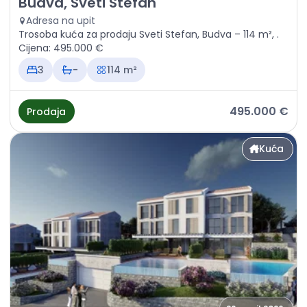
Budva, Sveti Stefan
Adresa na upit
Trosoba kuća za prodaju Sveti Stefan, Budva – 114 m², .
Cijena: 495.000 €
3
-
114 m²
495.000 €
Prodaja
Kuća