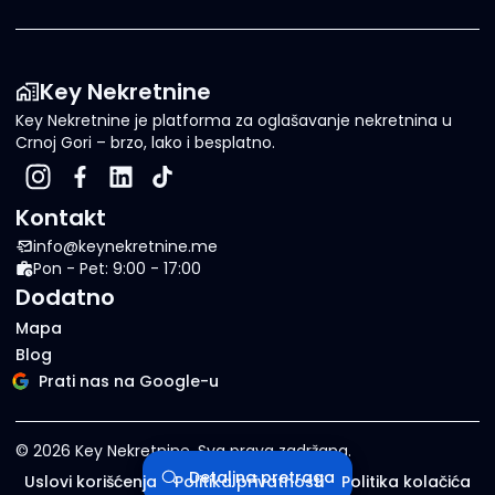
Key Nekretnine
Key Nekretnine je platforma za oglašavanje nekretnina u
Crnoj Gori – brzo, lako i besplatno.
Kontakt
info@keynekretnine.me
Pon - Pet: 9:00 - 17:00
Dodatno
Mapa
Blog
Prati nas na Google-u
©
2026
Key Nekretnine.
Sva prava zadržana
.
Detaljna pretraga
Uslovi korišćenja
Politika privatnosti
Politika kolačića