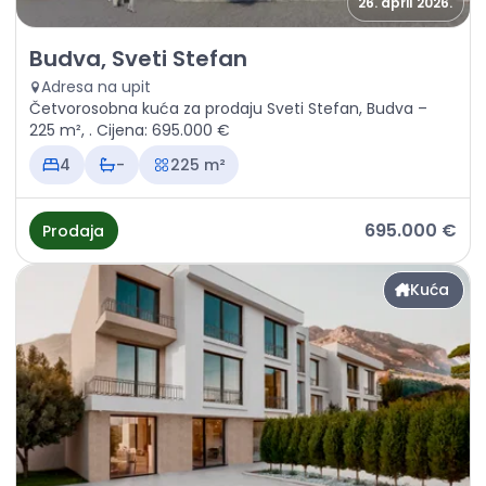
26. april 2026.
Prodaja - Kuća Budva, Sveti Stefan
Budva, Sveti Stefan
Adresa na upit
Četvorosobna kuća za prodaju Sveti Stefan, Budva –
225 m², . Cijena: 695.000 €
4
-
225 m²
695.000 €
Prodaja
Kuća