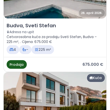
26. april 2026.
Prodaja - Kuća Budva, Sveti Stefan
Budva, Sveti Stefan
Adresa na upit
Četvorosobna kuća za prodaju Sveti Stefan, Budva –
225 m², . Cijena: 675.000 €
4
-
225 m²
675.000 €
Prodaja
Kuća