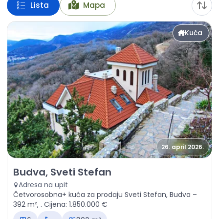
Lista
Mapa
Kuća
26. april 2026.
Prodaja - Kuća Budva, Sveti Stefan
Budva, Sveti Stefan
Adresa na upit
Četvorosobna+ kuća za prodaju Sveti Stefan, Budva –
392 m², . Cijena: 1.850.000 €