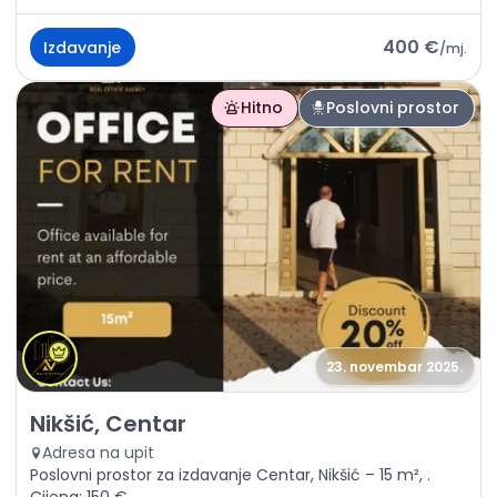
400 €
Izdavanje
/
mj.
Hitno
Poslovni prostor
23. novembar 2025.
Izdavanje - Poslovni prostor Nikšić, Centar
Nikšić, Centar
Adresa na upit
Poslovni prostor za izdavanje Centar, Nikšić – 15 m², .