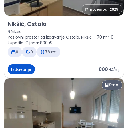
17. novembar 2025.
Izdavanje - Poslovni prostor Nikšić, Ostalo
Nikšić, Ostalo
Niksic
Poslovni prostor za izdavanje Ostalo, Nikšić – 78 m², 0
kupatila. Cijena: 800 €
0
0
78 m²
800 €
Izdavanje
/
mj.
Stan