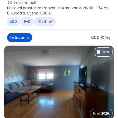
Adresa na upit
Poslovni prostor za izdavanje Stara varoš, Nikšić – 24 m²,
0 kupatila. Cijena: 600 €
0
0
24 m²
600 €
Izdavanje
/
mj.
Stan
6. jul 2026.