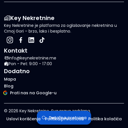
Key Nekretnine
Key Nekretnine je platforma za oglašavanje nekretnina u
Crnoj Gori – brzo, lako i besplatno.
Kontakt
info@keynekretnine.me
Pon - Pet: 9:00 - 17:00
Dodatno
Mapa
Blog
Prati nas na Google-u
©
2026
Key Nekretnine.
Sva prava zadržana
.
Detaljna pretraga
Uslovi korišćenja
Politika privatnosti
Politika kolačića