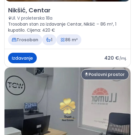
Izdavanje - Stan Nikšić, Centar
Nikšić, Centar
Ul. V proleterska 18a
Trosoban stan za izdavanje Centar, Nikšić – 86 m², 1
kupatilo. Cijena: 420 €
Trosoban
1
86 m²
420 €
Izdavanje
/
mj.
Poslovni prostor