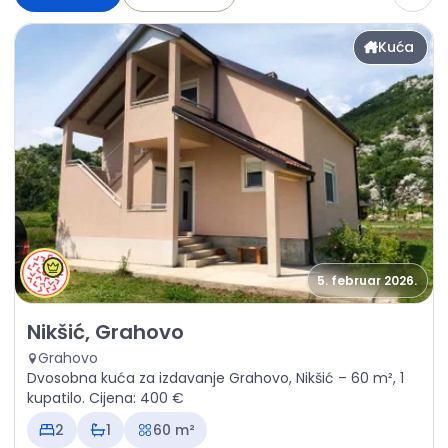
Kuća
5. februar 2026.
Izdavanje - Kuća Nikšić, Grahovo
Nikšić, Grahovo
Grahovo
Dvosobna kuća za izdavanje Grahovo, Nikšić – 60 m², 1
kupatilo. Cijena: 400 €
2
1
60 m²