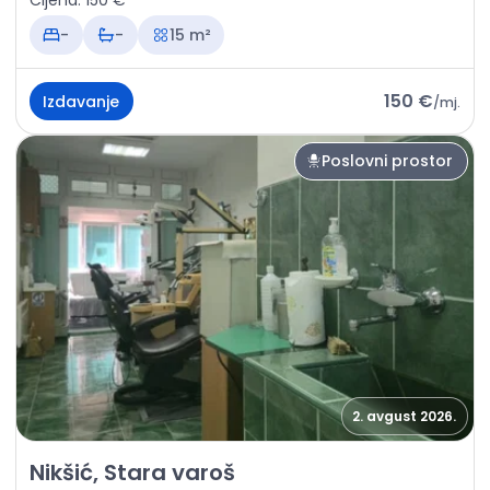
Cijena: 150 €
-
-
15 m²
150 €
Izdavanje
/
mj.
Poslovni prostor
2. avgust 2026.
Izdavanje - Poslovni prostor Nikšić, Stara varoš
Nikšić, Stara varoš