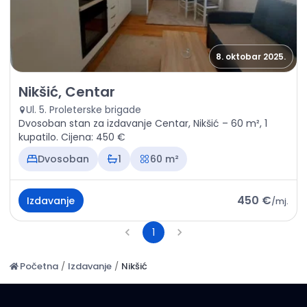
8. oktobar 2025.
Izdavanje - Stan Nikšić, Centar
Nikšić, Centar
Ul. 5. Proleterske brigade
Dvosoban stan za izdavanje Centar, Nikšić – 60 m², 1
kupatilo. Cijena: 450 €
Dvosoban
1
60 m²
450 €
Izdavanje
/
mj.
1
Početna
/
Izdavanje
/
Nikšić