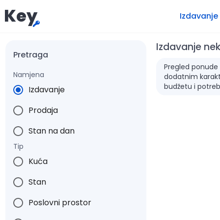
Key
Izdavanje
Izdavanje ne
Pretraga
Pregled ponude za
Namjena
dodatnim karakte
budžetu i potre
Izdavanje
Prodaja
Stan na dan
Tip
Kuća
Stan
Poslovni prostor