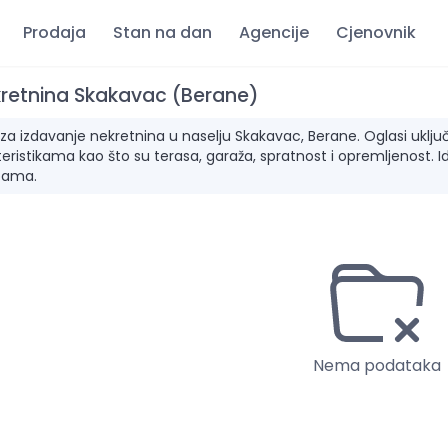
Prodaja
Stan na dan
Agencije
Cjenovnik
kretnina Skakavac (Berane)
 izdavanje nekretnina u naselju Skakavac, Berane. Oglasi uključuju
ristikama kao što su terasa, garaža, spratnost i opremljenost. I
bama.
Nema podataka