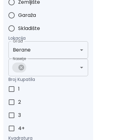
Zemljište
Garaža
Skladište
Lokacija
Grad
Naselje
Broj Kupatila
1
2
3
4+
Kvadratura