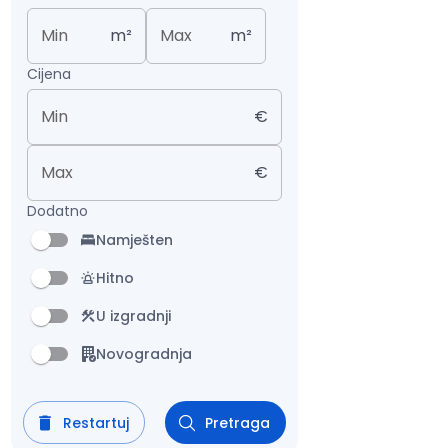
Min
m²
Max
m²
Cijena
Min
€
Max
€
Dodatno
Namješten
Hitno
U izgradnji
Novogradnja
Restartuj
Pretraga