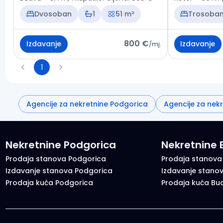
Dvosoban
1
51 m²
Trosoba
800 €
Izdavanje
Izdavanje
/
mj.
1
Agencije za nekretnine Podgorica
Agencije za nek
Nekretnine Podgorica
Nekretnine
Prodaja stanova Podgorica
Prodaja stanova
Izdavanje stanova Podgorica
Izdavanje stano
Prodaja kuća Podgorica
Prodaja kuća Bu