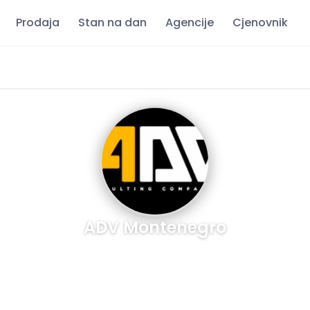
Prodaja
Stan na dan
Agencije
Cjenovnik
ADV Montenegro
08:00
-
16:00
Pozovite
Email
Website
Instagram