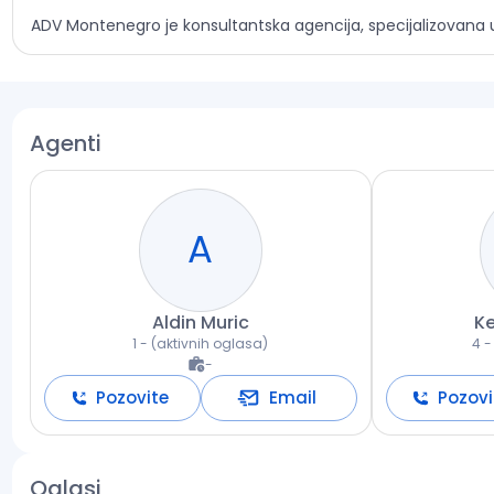
ADV Montenegro je konsultantska agencija, specijalizovana u
Agenti
A
Aldin
Muric
K
1
- (
aktivnih oglasa
)
4
- 
-
Pozovite
Email
Pozovi
Oglasi