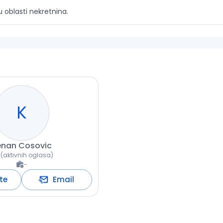
 oblasti nekretnina.
K
enan
Cosovic
(
aktivnih oglasa
)
-
te
Email