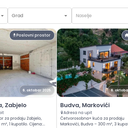
Grad
Naselje
Poslovni prostor
6. oktobar 2025.
6. oktoba
slovni prostor Podgorica, Zabjelo
Prodaja - Kuća Budva, Markovi
, Zabjelo
Budva, Markovići
it
Adresa na upit
or za prodaju Zabjelo,
Četvorosobna+ kuća za prodaju
m², 1 kupatilo. Cijena:
Markovići, Budva – 300 m², 3 kupat