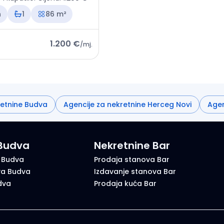
n
1
86 m²
1.200 €
/
mj.
retnine Budva
Agencije za nekretnine Herceg Novi
Agen
 Budva
Nekretnine Bar
 Budva
Prodaja stanova Bar
va Budva
Izdavanje stanova Bar
dva
Prodaja kuća Bar