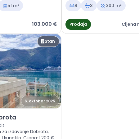
Cijena: Na upit
51 m²
8
3
300 m²
103.000 €
Prodaja
Cijena 
Stan
6. oktobar 2025.
Stan Kotor, Dobrota
brota
it
 za izdavanje Dobrota,
1 kupatilo. Cijena: 1.200 €