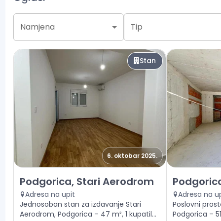
Namjena
Tip
Stan
6. oktobar 2025.
Izdavanje - Stan Podgorica, Stari Aerodrom
Prodaja - Po
Podgorica, Stari Aerodrom
Podgorica
Adresa na upit
Adresa na up
Jednosoban stan za izdavanje Stari
Poslovni prost
Aerodrom, Podgorica – 47 m², 1 kupatilo.
Podgorica – 51 