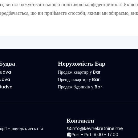
т, ви погоджуєтеся з нашою політикою конфіденційності. Якщо
ередбачається, що ви приймаєте способи, якими ми збираємо, ви
Будва
Нерухомість Бар
Budva
Продаж квартир у Bar
Budva
Оренда квартир у Bar
 Budva
Продаж будинків у Bar
Контакти
рії - швидко, легко та
info@keynekretnine.me
Pon - Pet: 9:00 - 17:00