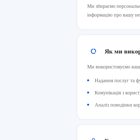
Ми збираємо персональні 
інформацію про вашу нер
Як ми викор
Ми використовуємо ваші
Надання послуг та фу
Комунікація з корис
Аналіз поведінки ко