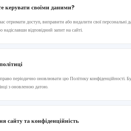
е керувати своїми даними?
ас отримати доступ, виправити або видалити свої персональні да
 надіславши відповідний запит на сайті.
 політиці
право періодично оновлювати цю Політику конфіденційності. Бу
рінці з оновленою датою.
я сайту та конфіденційність