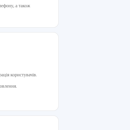
лефону, а також
ація користувачів.
овлення.