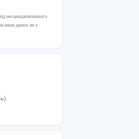
від несанкціонованого
рігання даних не є
ем).