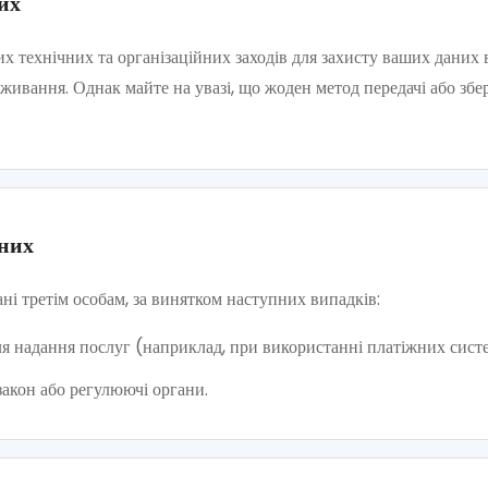
их
 технічних та організаційних заходів для захисту ваших даних 
вживання. Однак майте на увазі, що жоден метод передачі або збе
аних
ні третім особам, за винятком наступних випадків:
ля надання послуг (наприклад, при використанні платіжних сист
закон або регулюючі органи.