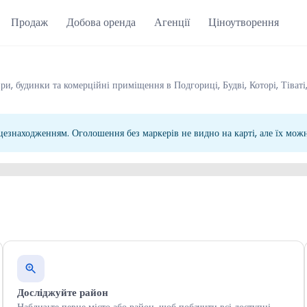
Продаж
Добова оренда
Агенції
Ціноутворення
ри, будинки та комерційні приміщення в Подгориці, Будві, Которі, Тіваті
езнаходженням. Оголошення без маркерів не видно на карті, але їх можна
Досліджуйте район
Наблизьте певне місто або район, щоб побачити всі доступні