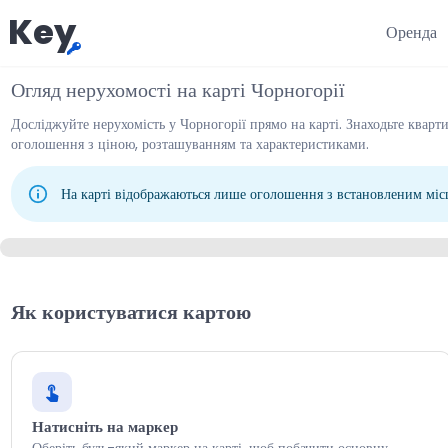
Key
Оренда
Огляд нерухомості на карті Чорногорії
Досліджуйте нерухомість у Чорногорії прямо на карті. Знаходьте кварти
оголошення з ціною, розташуванням та характеристиками.
На карті відображаються лише оголошення з встановленим місц
Як користуватися картою
Натисніть на маркер
Оберіть будь-який маркер на карті, щоб побачити основну