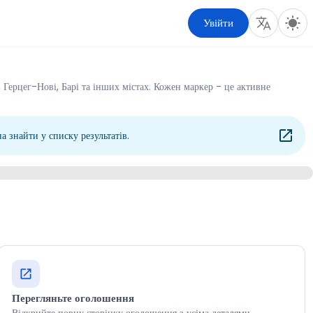
Увійти
, Герцег-Нові, Барі та інших містах. Кожен маркер - це активне
 знайти у списку результатів.
Перегляньте оголошення
Відкрийте повну сторінку оголошення з усіма деталями,