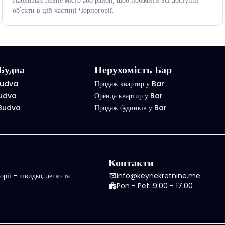
об'єкти в цій частині Чорногорії.
Будва
Нерухомість Бар
Budva
Продаж квартир у Bar
Budva
Оренда квартир у Bar
 Budva
Продаж будинків у Bar
Контакти
рії - швидко, легко та
info@keynekretnine.me
Pon - Pet: 9:00 - 17:00