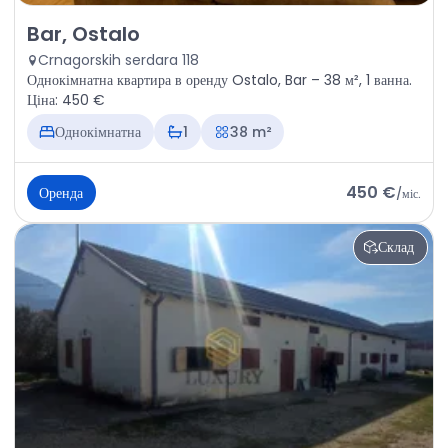
Оренда - Квартира Bar, Ostalo
Bar, Ostalo
Crnagorskih serdara 118
Однокімнатна квартира в оренду Ostalo, Bar – 38 м², 1 ванна.
Ціна: 450 €
Однокімнатна
1
38 m²
450 €
Оренда
/
міс.
Склад