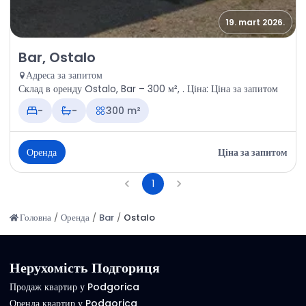
19. mart 2026.
Оренда - Склад Bar, Ostalo
Bar, Ostalo
Адреса за запитом
Склад в оренду Ostalo, Bar – 300 м², . Ціна: Ціна за запитом
-
-
300 m²
Оренда
Ціна за запитом
1
Головна
/
Оренда
/
Bar
/
Ostalo
Нерухомість Подгориця
Продаж квартир у Podgorica
Оренда квартир у Podgorica