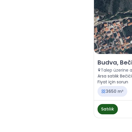
Satılık - Arazi 
Budva, Beči
Talep üzerine 
Arsa satılık Bečić
Fiyat için sorun
3650 m²
Satılık