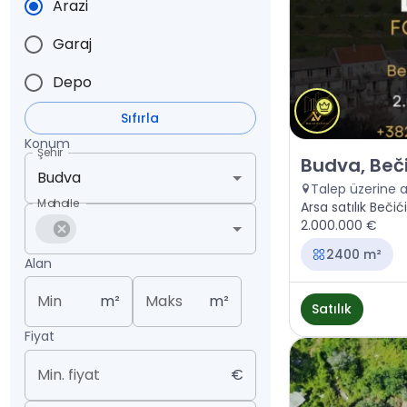
Arazi
Garaj
Depo
Sıfırla
Konum
Şehir
Satılık - Arazi 
Budva, Beči
Talep üzerine 
Mahalle
Arsa satılık Bečić
2.000.000 €
2400 m²
Alan
Min
m²
Maks
m²
Satılık
Fiyat
Min. fiyat
€