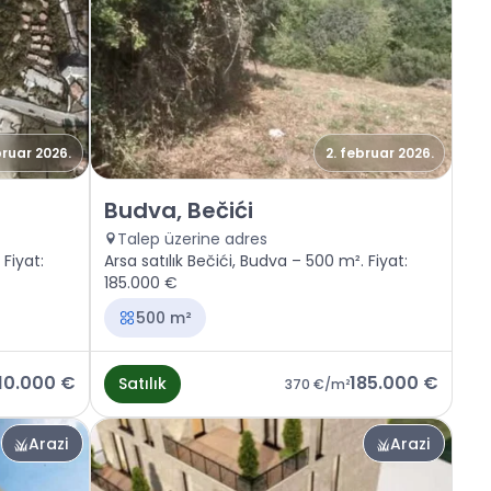
bruar 2026.
2. februar 2026.
Satılık - Arazi Budva, Bečići
Budva, Bečići
Talep üzerine adres
 Fiyat:
Arsa satılık Bečići, Budva – 500 m². Fiyat:
185.000 €
500 m²
10.000 €
185.000 €
Satılık
370 €
/m²
Arazi
Arazi