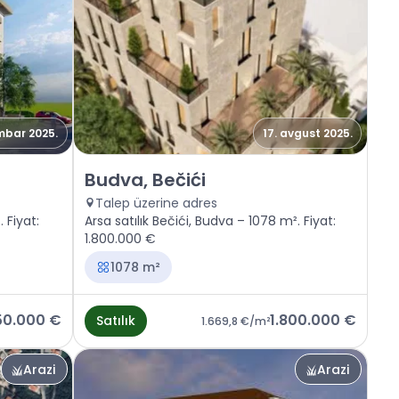
mbar 2025.
17. avgust 2025.
Satılık - Arazi Budva, Bečići
Budva, Bečići
Talep üzerine adres
 Fiyat:
Arsa satılık Bečići, Budva – 1078 m². Fiyat:
1.800.000 €
1078 m²
50.000 €
1.800.000 €
Satılık
1.669,8 €
/m²
Arazi
Arazi