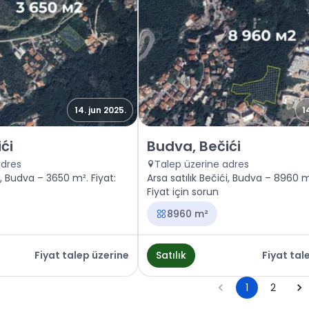
14. jun 2025.
1
Budva, Bečići
Satılık - Arazi Budva, Bečići
ći
Budva, Bečići
adres
Talep üzerine adres
i, Budva – 3650 m². Fiyat:
Arsa satılık Bečići, Budva – 8960 m²
Fiyat için sorun
8960 m²
Fiyat talep üzerine
Satılık
Fiyat tal
1
2