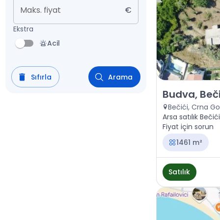
Maks. fiyat
€
Ekstra
Acil
Sıfırla
Arama
Satılık - Arazi 
Budva, Beči
Bečići, Crna Go
Arsa satılık Bečić
Fiyat için sorun
1461 m²
Satılık