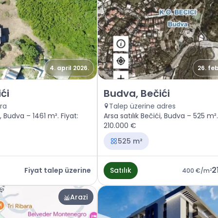
4. april 2026.
26. fe
Budva, Bečići
Satılık - Arazi Budva, Bečići
ći
Budva, Bečići
ra
Talep üzerine adres
i, Budva – 1461 m². Fiyat:
Arsa satılık Bečići, Budva – 525 m².
210.000 €
525 m²
2
Fiyat talep üzerine
Satılık
400 €
/m²
Arazi