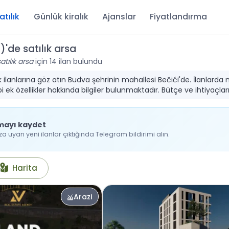
atılık
Günlük kiralık
Ajanslar
Fiyatlandırma
'de satılık arsa
tılık arsa
için 14 ilan bulundu
lık ilanlarına göz atın Budva şehrinin mahallesi Bečići'de. İlanlarda
ek özellikler hakkında bilgiler bulunmaktadır. Bütçe ve ihtiyaçlar
mayı kaydet
 uyan yeni ilanlar çıktığında Telegram bildirimi alın.
Harita
Arazi