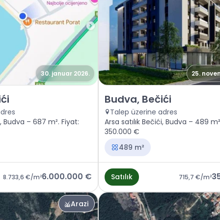
30. januar 2026.
25. nove
Budva, Bečići
Satılık - Arazi Budva, Bečići
ći
Budva, Bečići
adres
Talep üzerine adres
i, Budva – 687 m². Fiyat:
Arsa satılık Bečići, Budva – 489 m².
350.000 €
489 m²
6.000.000 €
3
Satılık
8.733,6 €
/m²
715,7 €
/m²
Arazi