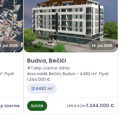
4. jun 2025.
14. jun 2025.
Satılık - Arazi Budva, Bečići
Budva, Bečići
Talep üzerine adres
. Fiyat:
Arsa satılık Bečići, Budva – 4482 m². Fiyat:
1.344.000 €
4482 m²
1.344.000 €
ep üzerine
Satılık
299,9 €
/m²