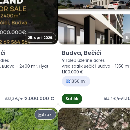
25. april 2026.
5.
Budva, Bečići
Satılık - Arazi Budva, Bečići
ći
Budva, Bečići
adres
Talep üzerine adres
i, Budva – 2400 m². Fiyat:
Arsa satılık Bečići, Budva – 1350 m²
1.100.000 €
1350 m²
2.000.000 €
1.
Satılık
833,3 €
/m²
814,8 €
/m²
Arazi