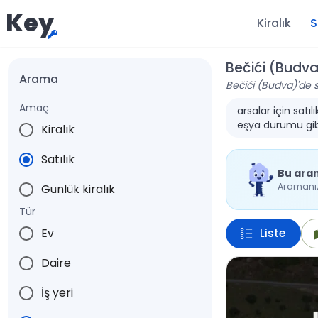
Key
Kiralık
S
Bečići (Budva)
Arama
Bečići (Budva)'de sa
Amaç
arsalar için satı
eşya durumu gibi 
Kiralık
Satılık
Bu ara
Aramanıza
Günlük kiralık
Tür
Ev
Liste
Daire
İş yeri