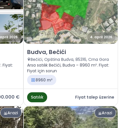
 april 2026.
4. april 2026.
Satılık - Arazi Budva, Bečići
Budva, Bečići
Bečići, Opština Budva, 85316, Crna Gora
. Fiyat:
Arsa satılık Bečići, Budva – 8960 m². Fiyat:
Fiyat için sorun
8960 m²
100.000 €
Satılık
Fiyat talep üzerine
Arazi
Arazi