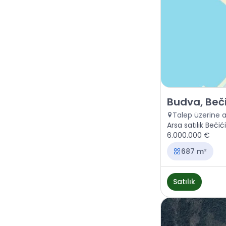
Satılık - Arazi 
Budva, Beči
Talep üzerine 
Arsa satılık Bečić
6.000.000 €
687 m²
Satılık