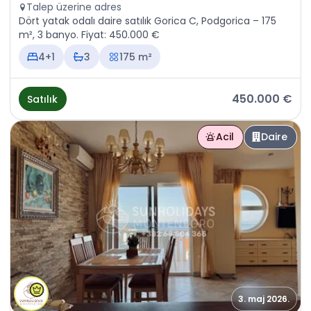
Talep üzerine adres
Dört yatak odalı daire satılık Gorica C, Podgorica – 175
m², 3 banyo. Fiyat: 450.000 €
4+1
3
175 m²
450.000 €
Satılık
Acil
Daire
3. maj 2026.