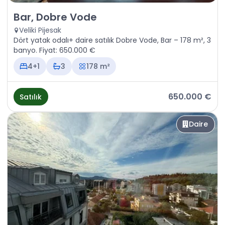
Satılık - Daire Bar, Dobre Vode
Bar, Dobre Vode
Veliki Pijesak
Dört yatak odalı+ daire satılık Dobre Vode, Bar – 178 m², 3
banyo. Fiyat: 650.000 €
4+1
3
178 m²
650.000 €
Satılık
Daire