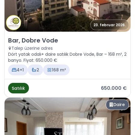
23. februar 2026.
Satılık - Daire Bar, Dobre Vode
Bar, Dobre Vode
Talep üzerine adres
Dört yatak odalı+ daire satılık Dobre Vode, Bar – 168 m², 2
banyo. Fiyat: 650.000 €
4+1
2
168 m²
650.000 €
Satılık
Daire