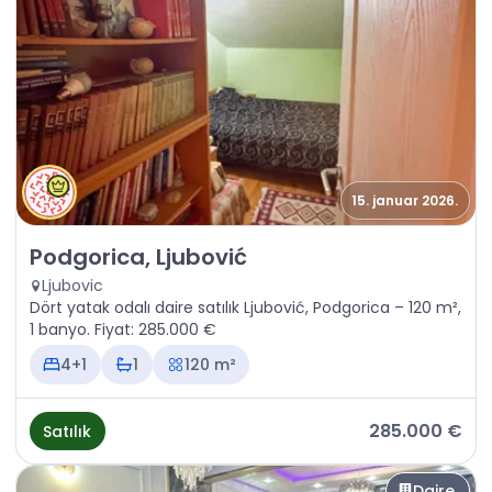
15. januar 2026.
Satılık - Daire Podgorica, Ljubović
Podgorica, Ljubović
Ljubovic
Dört yatak odalı daire satılık Ljubović, Podgorica – 120 m²,
1 banyo. Fiyat: 285.000 €
4+1
1
120 m²
285.000 €
Satılık
Daire