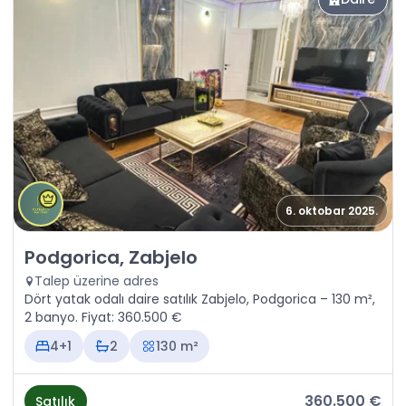
6. oktobar 2025.
Satılık - Daire Podgorica, Zabjelo
Podgorica, Zabjelo
Talep üzerine adres
Dört yatak odalı daire satılık Zabjelo, Podgorica – 130 m²,
2 banyo. Fiyat: 360.500 €
4+1
2
130 m²
360.500 €
Satılık