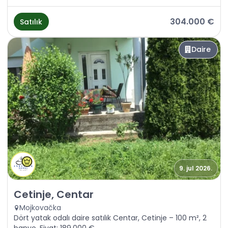
304.000 €
Satılık
Daire
9. jul 2026.
Satılık - Daire Cetinje, Centar
Cetinje, Centar
Mojkovačka
Dört yatak odalı daire satılık Centar, Cetinje – 100 m², 2