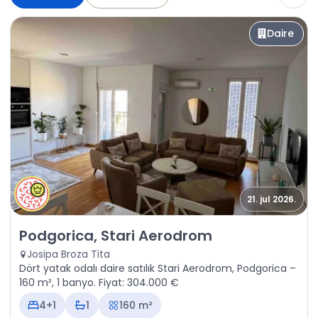
Daire
21. jul 2026.
Satılık - Daire Podgorica, Stari Aerodrom
Podgorica, Stari Aerodrom
Josipa Broza Tita
Dört yatak odalı daire satılık Stari Aerodrom, Podgorica –
160 m², 1 banyo. Fiyat: 304.000 €
4+1
1
160 m²