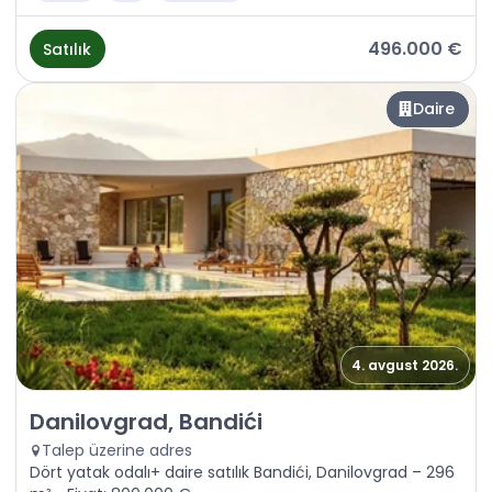
496.000 €
Satılık
Daire
4. avgust 2026.
Satılık - Daire Danilovgrad, Bandići
Danilovgrad, Bandići
Talep üzerine adres
Dört yatak odalı+ daire satılık Bandići, Danilovgrad – 296