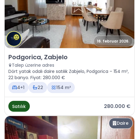
16. februar 2026.
Satılık - Daire Podgorica, Zabjelo
Podgorica, Zabjelo
Talep üzerine adres
Dört yatak odalı daire satılık Zabjelo, Podgorica – 154 m²,
22 banyo. Fiyat: 280.000 €
4+1
22
154 m²
280.000 €
Satılık
Daire