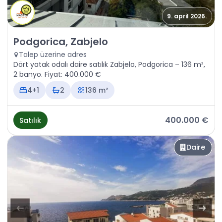
9. april 2026.
Satılık - Daire Podgorica, Zabjelo
Podgorica, Zabjelo
Talep üzerine adres
Dört yatak odalı daire satılık Zabjelo, Podgorica – 136 m²,
2 banyo. Fiyat: 400.000 €
4+1
2
136 m²
400.000 €
Satılık
Daire