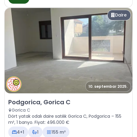
Daire
10. septembar 2025.
Satılık - Daire Podgorica, Gorica C
Podgorica, Gorica C
Gorica C
Dört yatak odalı daire satılık Gorica C, Podgorica – 155
m², 1 banyo. Fiyat: 496.000 €
4+1
1
155 m²