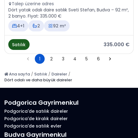
Talep üzerine adres
Dört yatak odalı daire satılık Sveti Stefan, Budva – 92 m²,
2 banyo. Fiyat: 335.000 €
4+1
2
92 m²
335.000 €
Satılık
1
2
3
4
5
6
Ana sayfa
/
Satılık
/
Daireler
/
Dört odalı ve daha büyük daireler
Podgorica Gayrimenkul
Podgorica'de satılık daireler
Podgorica'de kiralık daireler
Podgorica'de satılık evler
Budva Gayrimenkul