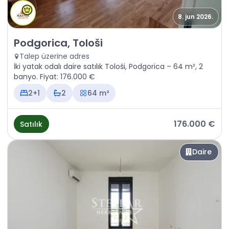
8. jun 2026.
Satılık - Daire Podgorica, Tološi
Podgorica, Tološi
Talep üzerine adres
İki yatak odalı daire satılık Tološi, Podgorica – 64 m², 2
banyo. Fiyat: 176.000 €
2+1
2
64 m²
176.000 €
Satılık
Daire