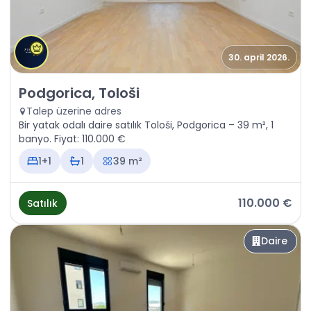
30. april 2026.
Satılık - Daire Podgorica, Tološi
Podgorica, Tološi
Talep üzerine adres
Bir yatak odalı daire satılık Tološi, Podgorica – 39 m², 1
banyo. Fiyat: 110.000 €
1+1
1
39 m²
110.000 €
Satılık
Daire