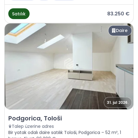
83.250 €
Satılık
Daire
31. jul 2026.
Satılık - Daire Podgorica, Tološi
Podgorica, Tološi
Talep üzerine adres
Bir yatak odalı daire satılık Tološi, Podgorica – 52 m², 1