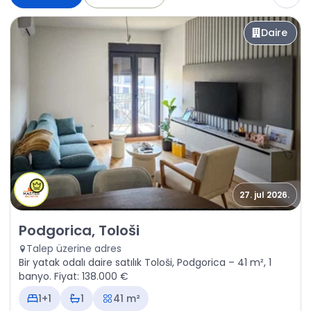
Daire
27. jul 2026.
Satılık - Daire Podgorica, Tološi
Podgorica, Tološi
Talep üzerine adres
Bir yatak odalı daire satılık Tološi, Podgorica – 41 m², 1
banyo. Fiyat: 138.000 €
1+1
1
41 m²