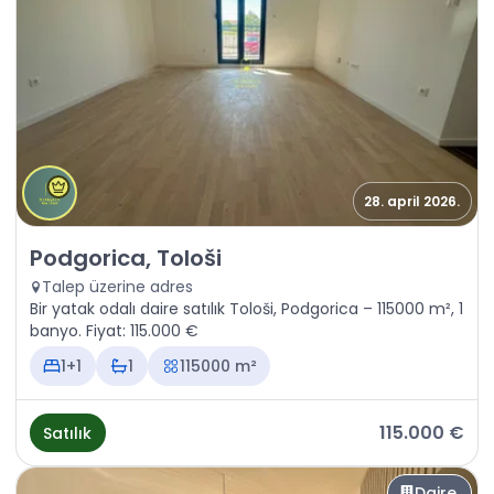
28. april 2026.
Satılık - Daire Podgorica, Tološi
Podgorica, Tološi
Talep üzerine adres
Bir yatak odalı daire satılık Tološi, Podgorica – 115000 m², 1
banyo. Fiyat: 115.000 €
1+1
1
115000 m²
115.000 €
Satılık
Daire