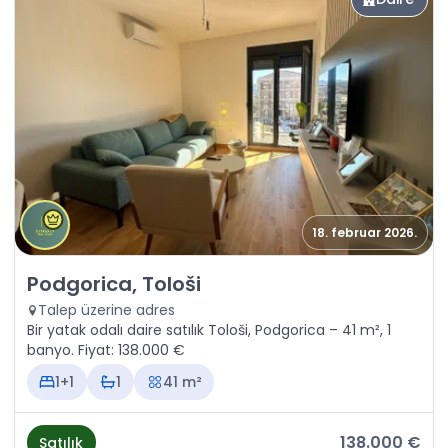
18. februar 2026.
Satılık - Daire Podgorica, Tološi
Podgorica, Tološi
Talep üzerine adres
Bir yatak odalı daire satılık Tološi, Podgorica – 41 m², 1
banyo. Fiyat: 138.000 €
1+1
1
41 m²
138.000 €
Satılık