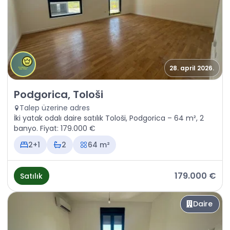
28. april 2026.
Satılık - Daire Podgorica, Tološi
Podgorica, Tološi
Talep üzerine adres
İki yatak odalı daire satılık Tološi, Podgorica – 64 m², 2
banyo. Fiyat: 179.000 €
2+1
2
64 m²
179.000 €
Satılık
Daire