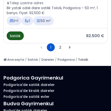
Talep üzerine adres
Bir yatak odalı daire satılık Tološi, Podgorica – 50 m², 1
banyo. Fiyat: 92.500 €
1+1
1
50 m²
92.500 €
Satılık
1
2
Ana sayfa
/
Satılık
/
Daireler
/
Podgorica
/
Tološi
Podgorica Gayrimenkul
Podgorica'de satılık daireler
Podgorica'de kiralık daireler
Podgorica'de satılık evler
Budva Gayrimenkul
Budva'de satılık daireler