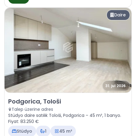
Daire
31. jul 2026.
Satılık - Daire Podgorica, Tološi
Podgorica, Tološi
Talep üzerine adres
Stüdyo daire satılık Tološi, Podgorica – 45 m², 1 banyo.
Fiyat: 83.250 €
Stüdyo
1
45 m²