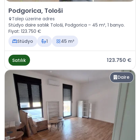
Satılık - Daire Podgorica, Tološi
Podgorica, Tološi
Talep üzerine adres
Stüdyo daire satılık Tološi, Podgorica – 45 m², 1 banyo.
Fiyat: 123.750 €
Stüdyo
1
45 m²
123.750 €
Satılık
Daire