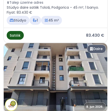
Talep üzerine adres
Stüdyo daire satılık Tološi, Podgorica – 45 m², 1 banyo.
Fiyat: 83.430 €
Stüdyo
1
45 m²
83.430 €
Satılık
Daire
8. jun 2026.