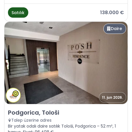
138.000 €
Satılık
Daire
11. jun 2026.
Satılık - Daire Podgorica, Tološi
Podgorica, Tološi
Talep üzerine adres
Bir yatak odalı daire satılık Tološi, Podgorica – 52 m², 1