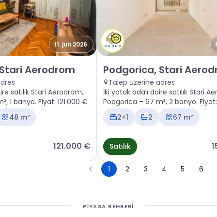
11. jun 2026.
 Podgorica, Stari Aerodrom
Satılık - Daire Podgorica, Sta
 Stari Aerodrom
Podgorica, Stari Aero
adres
Talep üzerine adres
ire satılık Stari Aerodrom,
İki yatak odalı daire satılık Stari 
, 1 banyo. Fiyat: 121.000 €
Podgorica – 67 m², 2 banyo. Fiyat:
€
48 m²
2+1
2
67 m²
121.000 €
1
Satılık
1
2
3
4
5
6
PIYASA REHBERI