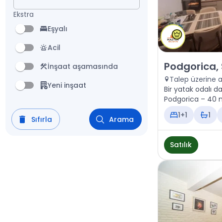
Ekstra
Eşyalı
Acil
Satılık - Daire
Podgorica,
İnşaat aşamasında
Talep üzerine 
Yeni inşaat
Bir yatak odalı da
Podgorica – 40 m²
1+1
1
Sıfırla
Arama
Satılık