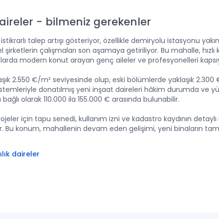
aireler
-
bilmeniz gerekenler
tikrarlı talep artışı gösteriyor, özellikle demiryolu istasyonu yak
rketlerin çalışmaları son aşamaya getiriliyor. Bu mahalle, hızlı k
nşaatlarda modern konut arayan genç aileler ve profesyonelleri kapsı
aşık 2.550 €/m² seviyesinde olup, eski bölümlerde yaklaşık 2.300
stemleriyle donatılmış yeni inşaat daireleri hâkim durumda ve yüks
a bağlı olarak 110.000 ila 155.000 € arasında bulunabilir.
jeler için tapu senedi, kullanım izni ve kadastro kaydının detaylı
lir. Bu konum, mahallenin devam eden gelişimi, yeni binaların tam
lık daireler