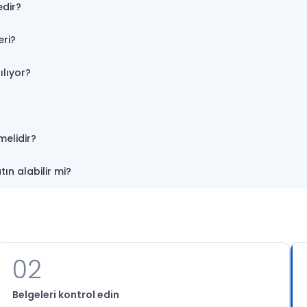
edir?
eri?
ılıyor?
melidir?
ın alabilir mi?
02
Belgeleri kontrol edin