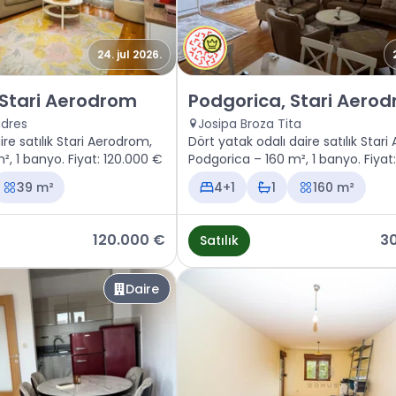
24. jul 2026.
 Podgorica, Stari Aerodrom
Satılık - Daire Podgorica, Sta
 Stari Aerodrom
Podgorica, Stari Aero
adres
Josipa Broza Tita
ire satılık Stari Aerodrom,
Dört yatak odalı daire satılık Star
, 1 banyo. Fiyat: 120.000 €
Podgorica – 160 m², 1 banyo. Fiyat
€
39 m²
4+1
1
160 m²
120.000 €
3
Satılık
Daire