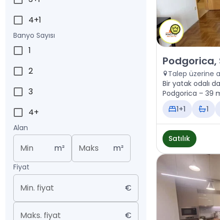
4+1
Banyo Sayısı
1
Satılık - Daire
Podgorica,
2
Talep üzerine 
Bir yatak odalı da
3
Podgorica – 39 m²
1+1
1
4+
Alan
Satılık
Min
m²
Maks
m²
Fiyat
Min. fiyat
€
Maks. fiyat
€