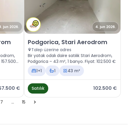
8. jun 2026.
4. jun 2026.
ri Aerodrom
Satılık - Daire Podgorica, Stari Aerodrom
drom
Podgorica, Stari Aerodrom
Talep üzerine adres
Aerodrom,
Bir yatak odalı daire satılık Stari Aerodrom,
 157.500
Podgorica – 43 m², 1 banyo. Fiyat: 102.500 €
1+1
1
43 m²
57.500 €
102.500 €
Satılık
7
…
15