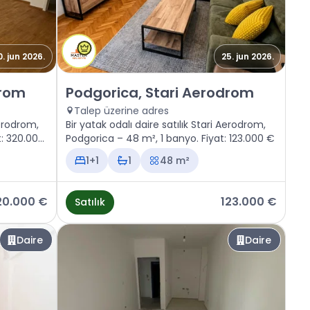
0. jun 2026.
25. jun 2026.
ri Aerodrom
Satılık - Daire Podgorica, Stari Aerodrom
drom
Podgorica, Stari Aerodrom
Talep üzerine adres
Aerodrom,
Bir yatak odalı daire satılık Stari Aerodrom,
t: 320.000
Podgorica – 48 m², 1 banyo. Fiyat: 123.000 €
1+1
1
48 m²
20.000 €
123.000 €
Satılık
Daire
Daire