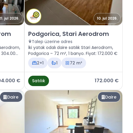
21. jul 2026.
10. jul 2026.
ri Aerodrom
Satılık - Daire Podgorica, Stari Aerodrom
drom
Podgorica, Stari Aerodrom
Talep üzerine adres
i Aerodrom,
İki yatak odalı daire satılık Stari Aerodrom,
: 304.000
Podgorica – 72 m², 1 banyo. Fiyat: 172.000 €
2+1
1
72 m²
04.000 €
172.000 €
Satılık
Daire
Daire