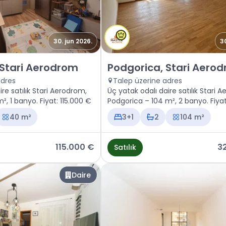
30. jun 2026.
3
 Podgorica, Stari Aerodrom
Satılık - Daire Podgorica, Sta
 Stari Aerodrom
Podgorica, Stari Aero
adres
Talep üzerine adres
ire satılık Stari Aerodrom,
Üç yatak odalı daire satılık Stari 
, 1 banyo. Fiyat: 115.000 €
Podgorica – 104 m², 2 banyo. Fiya
€
40 m²
3+1
2
104 m²
115.000 €
3
Satılık
Daire