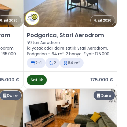
6. jul 2026.
4. jul 2026.
ri Aerodrom
Satılık - Daire Podgorica, Stari Aerodrom
drom
Podgorica, Stari Aerodrom
Stari Aerodrom
Aerodrom,
İki yatak odalı daire satılık Stari Aerodrom,
: 165.000
Podgorica – 64 m², 2 banyo. Fiyat: 175.000
€
2+1
2
64 m²
65.000 €
175.000 €
Satılık
Daire
Daire