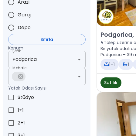
Arazi
Garaj
Depo
Satılık - Daire
Podgorica,
Sıfırla
Talep üzerine 
Konum
Bir yatak odalı da
Şehir
Podgorica – 39 m²
1+1
1
Mahalle
Satılık
Yatak Odası Sayısı
Stüdyo
1+1
2+1
3+1