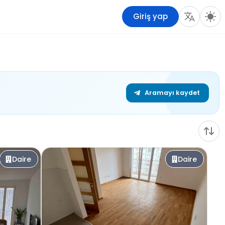
Giriş yap
Aramayı kaydet
Daire
Daire