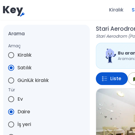
Key
Kiralık
S
Stari Aerodro
Arama
Stari Aerodrom (Pod
Amaç
Bu ara
Kiralık
Aramanıza
Satılık
Liste
Günlük kiralık
Tür
Ev
Daire
İş yeri