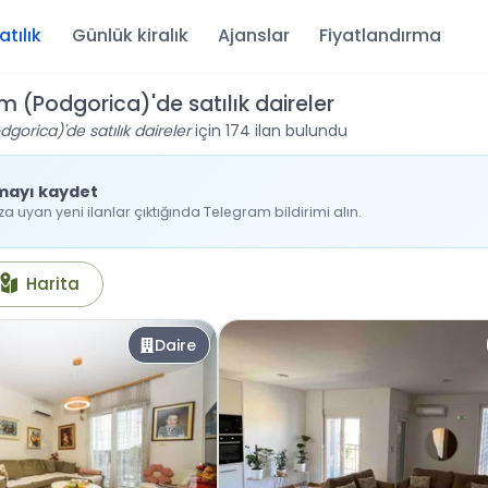
atılık
Günlük kiralık
Ajanslar
Fiyatlandırma
m (Podgorica)'de satılık daireler
gorica)'de satılık daireler
için 174 ilan bulundu
mayı kaydet
 uyan yeni ilanlar çıktığında Telegram bildirimi alın.
Harita
Daire