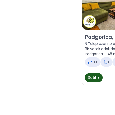
Satılık - Daire
Podgorica,
Talep üzerine 
Bir yatak odalı da
Podgorica – 48 m²
1+1
1
Satılık