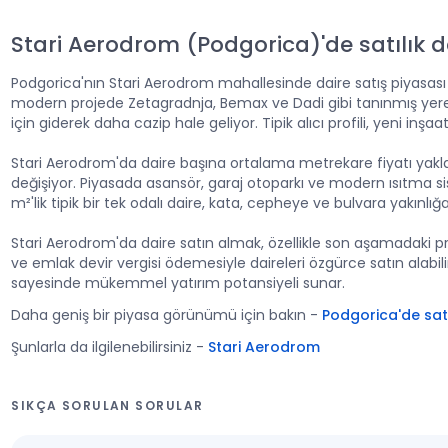
Stari Aerodrom (Podgorica)'de satılık d
Podgorica'nın Stari Aerodrom mahallesinde daire satış piyasası is
modern projede Zetagradnja, Bemax ve Dadi gibi tanınmış yerel şi
için giderek daha cazip hale geliyor. Tipik alıcı profili, yeni i
Stari Aerodrom'da daire başına ortalama metrekare fiyatı yakl
değişiyor. Piyasada asansör, garaj otoparkı ve modern ısıtma si
m²'lik tipik bir tek odalı daire, kata, cepheye ve bulvara yakınlığ
Stari Aerodrom'da daire satın almak, özellikle son aşamadaki pro
ve emlak devir vergisi ödemesiyle daireleri özgürce satın alabi
sayesinde mükemmel yatırım potansiyeli sunar.
Daha geniş bir piyasa görünümü için bakın
-
Podgorica'de satı
Şunlarla da ilgilenebilirsiniz
-
Stari Aerodrom
SIKÇA SORULAN SORULAR