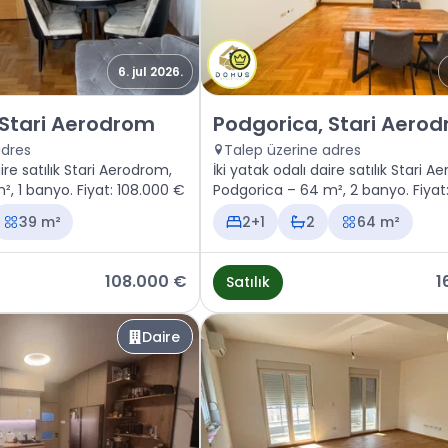
6. jul 2026.
 Podgorica, Stari Aerodrom
Satılık - Daire Podgorica, Sta
 Stari Aerodrom
Podgorica, Stari Aero
adres
Talep üzerine adres
ire satılık Stari Aerodrom,
İki yatak odalı daire satılık Stari 
, 1 banyo. Fiyat: 108.000 €
Podgorica – 64 m², 2 banyo. Fiyat
€
39 m²
2+1
2
64 m²
108.000 €
1
Satılık
Daire