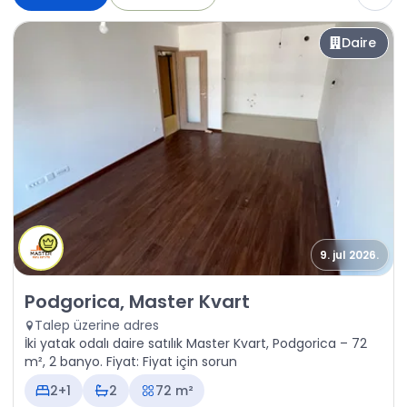
Daire
9. jul 2026.
Satılık - Daire Podgorica, Master Kvart
Podgorica, Master Kvart
Talep üzerine adres
İki yatak odalı daire satılık Master Kvart, Podgorica – 72
m², 2 banyo. Fiyat: Fiyat için sorun
2+1
2
72 m²