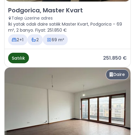
Satılık - Daire Podgorica, Master Kvart
Podgorica, Master Kvart
Talep üzerine adres
İki yatak odalı daire satılık Master Kvart, Podgorica – 69
m², 2 banyo. Fiyat: 251.850 €
2+1
2
69 m²
251.850 €
Satılık
Daire