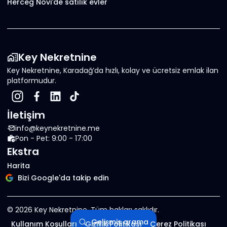
Herceg Novi'de satılık evler
Key Nekretnine
Key Nekretnine, Karadağ’da hızlı, kolay ve ücretsiz emlak ilan
platformudur.
İletişim
info@keynekretnine.me
Pon - Pet: 9:00 - 17:00
Ekstra
Harita
Bizi Google'da takip edin
©
2026
Key Nekretnine.
Tüm hakları saklıdır
.
Gelişmiş arama
Kullanım Koşulları
Gizlilik Politikası
Çerez Politikası