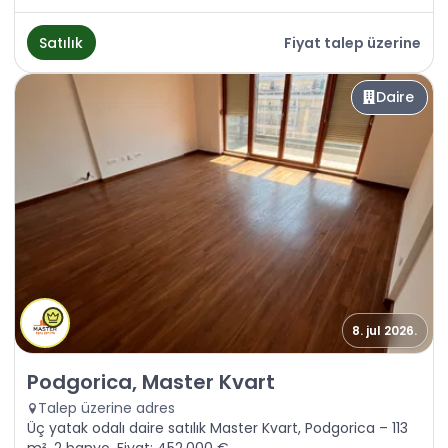
Satılık
Fiyat talep üzerine
Daire
8. jul 2026.
Satılık - Daire Podgorica, Master Kvart
Podgorica, Master Kvart
Talep üzerine adres
Üç yatak odalı daire satılık Master Kvart, Podgorica – 113