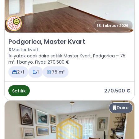
18. februar 2026.
Satılık - Daire Podgorica, Master Kvart
Podgorica, Master Kvart
Master kvart
İki yatak odalı daire satılık Master Kvart, Podgorica – 75
m², 1 banyo. Fiyat: 270.500 €
2+1
1
75 m²
270.500 €
Satılık
Daire