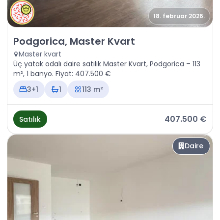
18. februar 2026.
Satılık - Daire Podgorica, Master Kvart
Podgorica, Master Kvart
Master kvart
Üç yatak odalı daire satılık Master Kvart, Podgorica – 113
m², 1 banyo. Fiyat: 407.500 €
3+1
1
113 m²
407.500 €
Satılık
Daire