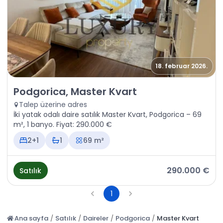
18. februar 2026.
Satılık - Daire Podgorica, Master Kvart
Podgorica, Master Kvart
Talep üzerine adres
İki yatak odalı daire satılık Master Kvart, Podgorica – 69
m², 1 banyo. Fiyat: 290.000 €
2+1
1
69 m²
290.000 €
Satılık
1
Ana sayfa
/
Satılık
/
Daireler
/
Podgorica
/
Master Kvart