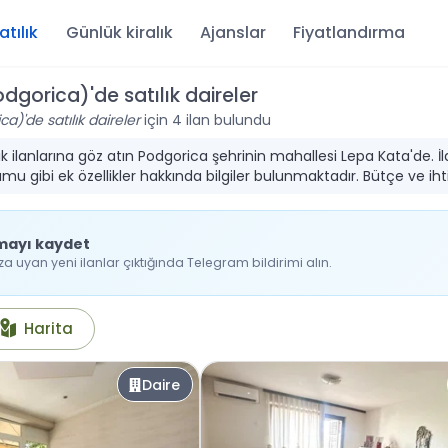
atılık
Günlük kiralık
Ajanslar
Fiyatlandırma
dgorica)'de satılık daireler
a)'de satılık daireler
için 4 ilan bulundu
ılık ilanlarına göz atın Podgorica şehrinin mahallesi Lepa Kata'de. 
u gibi ek özellikler hakkında bilgiler bulunmaktadır. Bütçe ve iht
mayı kaydet
 uyan yeni ilanlar çıktığında Telegram bildirimi alın.
Harita
Daire