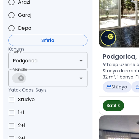
Arazi
Garaj
Depo
Sıfırla
Konum
Şehir
Satılık - Daire
Podgorica,
Talep üzerine 
Mahalle
Stüdyo daire satı
32 m², 1 banyo. F
Stüdyo
Yatak Odası Sayısı
Stüdyo
Satılık
1+1
2+1
3+1