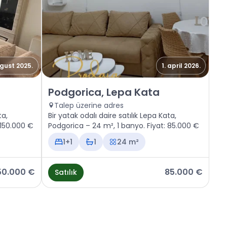
vgust 2025.
1. april 2026.
a Kata
Satılık - Daire Podgorica, Lepa Kata
Podgorica, Lepa Kata
Talep üzerine adres
ta,
Bir yatak odalı daire satılık Lepa Kata,
 150.000 €
Podgorica – 24 m², 1 banyo. Fiyat: 85.000 €
1+1
1
24 m²
50.000 €
85.000 €
Satılık