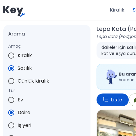
Key
Kiralık
S
Lepa Kata (Po
Arama
Lepa Kata (Podgoric
Amaç
daireler için sat
kat ve eşya durum
Kiralık
Satılık
Bu ara
Aramanıza
Günlük kiralık
Tür
Ev
Liste
Daire
İş yeri