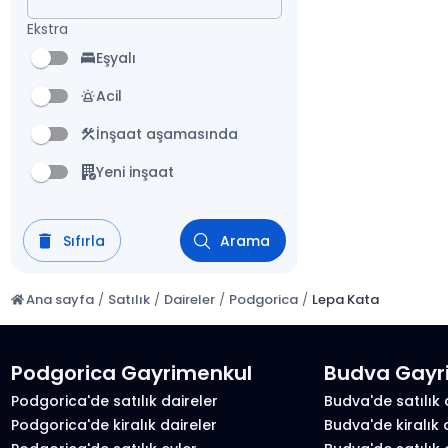
Ekstra
Eşyalı
Acil
İnşaat aşamasında
Yeni inşaat
Sıfırla
Arama
Ana sayfa
/
Satılık
/
Daireler
/
Podgorica
/
Lepa Kata
Podgorica Gayrimenkul
Budva Gayr
Podgorica'de satılık daireler
Budva'de satılık 
Podgorica'de kiralık daireler
Budva'de kiralık 