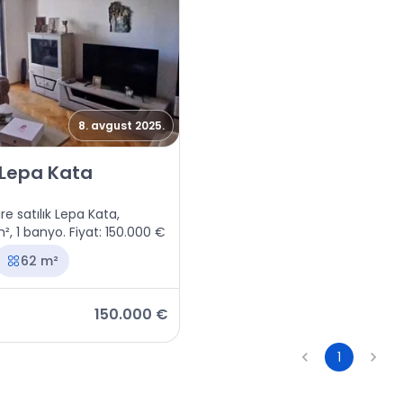
8. avgust 2025.
 Podgorica, Lepa Kata
 Lepa Kata
ire satılık Lepa Kata,
, 1 banyo. Fiyat: 150.000 €
62 m²
150.000 €
1