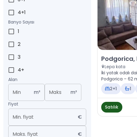
4+1
Banyo Sayısı
1
2
3
Satılık - Daire
Podgorica,
Lepa kata
4+
İki yatak odalı da
Podgorica – 62 m²
Alan
2+1
1
Min
m²
Maks
m²
Fiyat
Satılık
Min. fiyat
€
Maks. fiyat
€