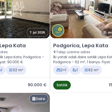
7. jul 2026.
21. a
 Podgorica, Lepa Kata
Satılık - Daire Podgorica, Lep
 Lepa Kata
Podgorica, Lepa Kata
adres
Talep üzerine adres
lık Lepa Kata, Podgorica –
İki yatak odalı daire satılık Lepa Ka
iyat: 90.000 €
Podgorica – 62 m², 1 banyo. Fiyat:
1
32 m²
2+1
1
62 m²
90.000 €
1
Satılık
Daire