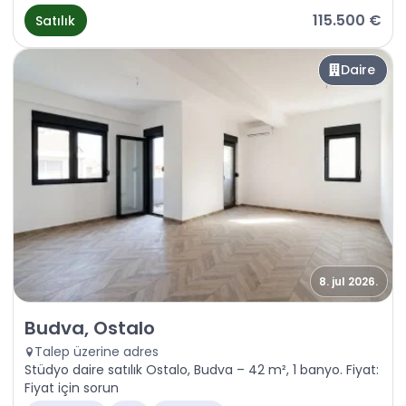
115.500 €
Satılık
Daire
8. jul 2026.
Satılık - Daire Budva, Ostalo
Budva, Ostalo
Talep üzerine adres
Stüdyo daire satılık Ostalo, Budva – 42 m², 1 banyo. Fiyat:
Fiyat için sorun