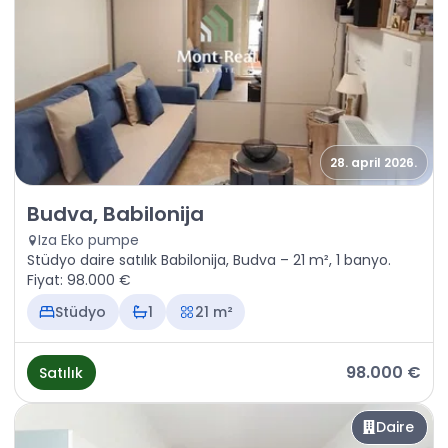
28. april 2026.
Satılık - Daire Budva, Babilonija
Budva, Babilonija
Iza Eko pumpe
Stüdyo daire satılık Babilonija, Budva – 21 m², 1 banyo.
Fiyat: 98.000 €
Stüdyo
1
21 m²
98.000 €
Satılık
Daire