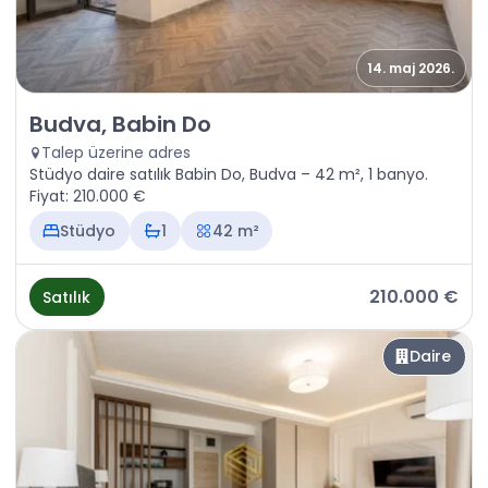
14. maj 2026.
Satılık - Daire Budva, Babin Do
Budva, Babin Do
Talep üzerine adres
Stüdyo daire satılık Babin Do, Budva – 42 m², 1 banyo.
Fiyat: 210.000 €
Stüdyo
1
42 m²
210.000 €
Satılık
Daire