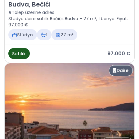
Satılık - Daire Budva, Bečići
Budva, Bečići
Talep üzerine adres
Stüdyo daire satılık Bečići, Budva – 27 m², 1 banyo. Fiyat:
97.000 €
Stüdyo
1
27 m²
97.000 €
Satılık
Daire