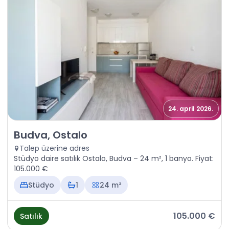
24. april 2026.
Satılık - Daire Budva, Ostalo
Budva, Ostalo
Talep üzerine adres
Stüdyo daire satılık Ostalo, Budva – 24 m², 1 banyo. Fiyat:
105.000 €
Stüdyo
1
24 m²
105.000 €
Satılık