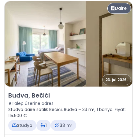
Daire
23. jul 2026.
Satılık - Daire Budva, Bečići
Budva, Bečići
Talep üzerine adres
Stüdyo daire satılık Bečići, Budva – 33 m², 1 banyo. Fiyat:
115.500 €
Stüdyo
1
33 m²