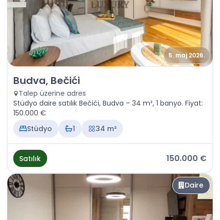
5. maj 2026.
Satılık - Daire Budva, Bečići
Budva, Bečići
Talep üzerine adres
Stüdyo daire satılık Bečići, Budva – 34 m², 1 banyo. Fiyat:
150.000 €
Stüdyo
1
34 m²
150.000 €
Satılık
Daire