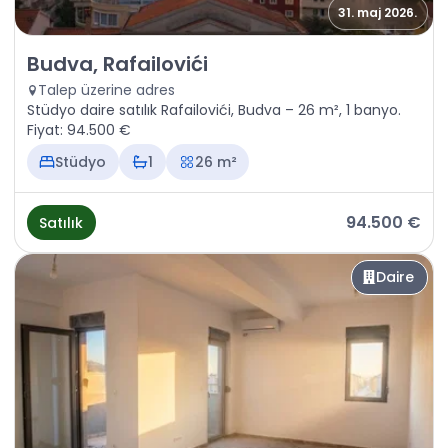
31. maj 2026.
Satılık - Daire Budva, Rafailovići
Budva, Rafailovići
Talep üzerine adres
Stüdyo daire satılık Rafailovići, Budva – 26 m², 1 banyo.
Fiyat: 94.500 €
Stüdyo
1
26 m²
94.500 €
Satılık
Daire