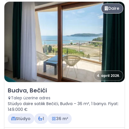
Daire
4. april 2026.
Satılık - Daire Budva, Bečići
Budva, Bečići
Talep üzerine adres
Stüdyo daire satılık Bečići, Budva – 36 m², 1 banyo. Fiyat:
149.000 €
Stüdyo
1
36 m²