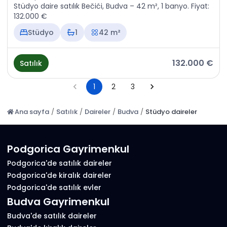
Stüdyo daire satılık Bečići, Budva – 42 m², 1 banyo. Fiyat:
132.000 €
Stüdyo
1
42 m²
132.000 €
Satılık
1
2
3
Ana sayfa
/
Satılık
/
Daireler
/
Budva
/
Stüdyo daireler
Podgorica Gayrimenkul
Podgorica'de satılık daireler
Podgorica'de kiralık daireler
Podgorica'de satılık evler
Budva Gayrimenkul
Budva'de satılık daireler