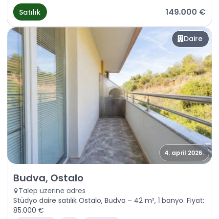
149.000 €
Satılık
Daire
4. april 2026.
Satılık - Daire Budva, Ostalo
Budva, Ostalo
Talep üzerine adres
Stüdyo daire satılık Ostalo, Budva – 42 m², 1 banyo. Fiyat:
85.000 €