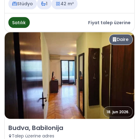
Stüdyo
1
42 m²
Satılık
Fiyat talep üzerine
Daire
18. jun 2026.
Satılık - Daire Budva, Babilonija
Budva, Babilonija
Talep üzerine adres