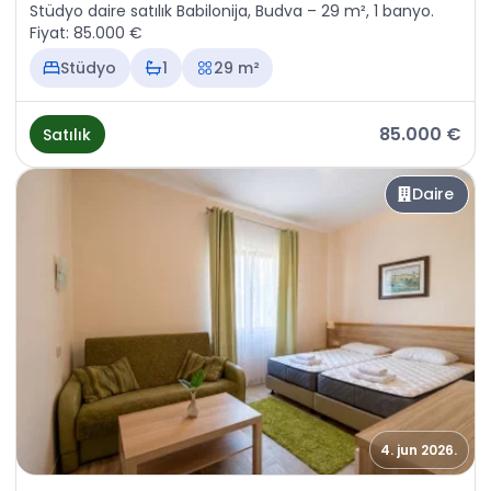
Stüdyo daire satılık Babilonija, Budva – 29 m², 1 banyo.
Fiyat: 85.000 €
Stüdyo
1
29 m²
85.000 €
Satılık
Daire
4. jun 2026.