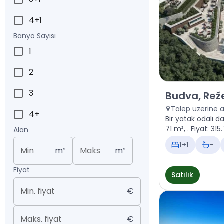
4+1
Banyo Sayısı
1
2
3
Satılık - Daire 
Budva, Reže
Talep üzerine 
4+
Bir yatak odalı da
71 m², . Fiyat: 
Alan
1+1
-
Min
m²
Maks
m²
Fiyat
Satılık
Min. fiyat
€
Maks. fiyat
€