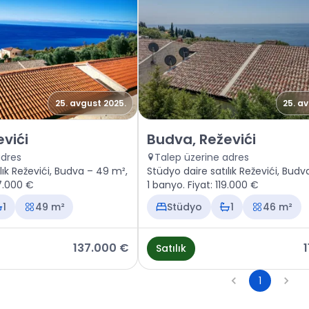
25. avgust 2025.
25. a
Budva, Reževići
Satılık - Daire Budva, Reževići
vići
Budva, Reževići
adres
Talep üzerine adres
lık Reževići, Budva – 49 m²,
Stüdyo daire satılık Reževići, Budv
37.000 €
1 banyo. Fiyat: 119.000 €
1
49 m²
Stüdyo
1
46 m²
137.000 €
Satılık
1