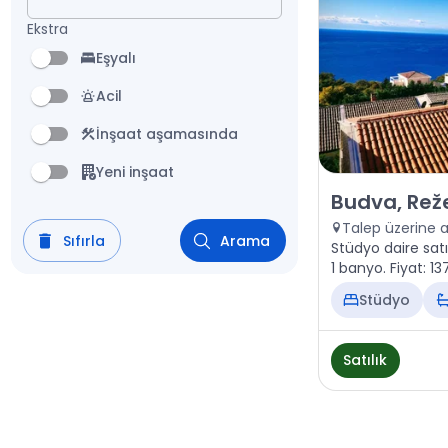
Ekstra
Eşyalı
Acil
İnşaat aşamasında
Yeni inşaat
Satılık - Daire 
Budva, Reže
Talep üzerine 
Sıfırla
Arama
Stüdyo daire satı
1 banyo. Fiyat: 1
Stüdyo
Satılık