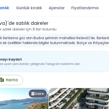
atılık
Günlük kiralık
Ajanslar
Fiyatlandırma
a)'de satılık daireler
satılık daireler
için 8 ilan bulundu
ılık ilanlarına göz atın Budva şehrinin mahallesi Reževići'de. İlanla
ek özellikler hakkında bilgiler bulunmaktadır. Bütçe ve ihtiyaçlar
mayı kaydet
 uyan yeni ilanlar çıktığında Telegram bildirimi alın.
Harita
Daire