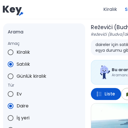
Key
Kiralık
S
Reževići (Budv
Arama
Reževići (Budva)'de 
Amaç
daireler için sat
eşya durumu gibi 
Kiralık
Satılık
Bu ara
Aramanıza
Günlük kiralık
Tür
Ev
Liste
Daire
İş yeri