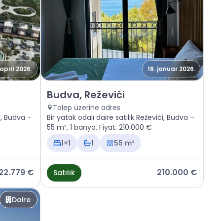
 april 2026.
16. januar 2026.
Satılık - Daire Budva, Reževići
Budva, Reževići
Talep üzerine adres
ći, Budva –
Bir yatak odalı daire satılık Reževići, Budva –
55 m², 1 banyo. Fiyat: 210.000 €
1+1
1
55 m²
22.779 €
210.000 €
Satılık
Daire