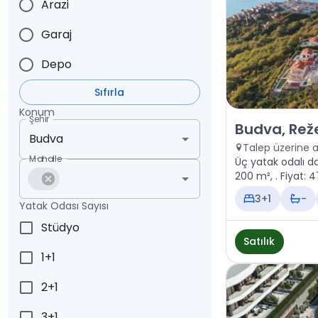
Arazi
Garaj
Depo
Sıfırla
Konum
Şehir
Satılık - Daire 
Budva, Reže
Talep üzerine 
Mahalle
Üç yatak odalı da
200 m², . Fiy
3+1
-
Yatak Odası Sayısı
Stüdyo
Satılık
1+1
2+1
3+1