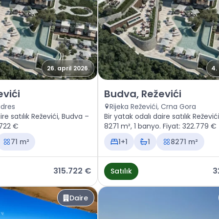
26. april 2026.
4.
Budva, Reževići
Satılık - Daire Budva, Reževići
vići
Budva, Reževići
adres
Rijeka Reževići, Crna Gora
ire satılık Reževići, Budva –
Bir yatak odalı daire satılık Reževi
315.722 €
8271 m², 1 banyo. Fiyat: 322.779 €
71 m²
1+1
1
8271 m²
315.722 €
3
Satılık
Daire