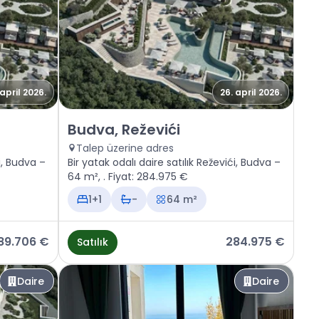
 april 2026.
26. april 2026.
Satılık - Daire Budva, Reževići
Budva, Reževići
Talep üzerine adres
ći, Budva –
Bir yatak odalı daire satılık Reževići, Budva –
64 m², . Fiyat: 284.975 €
1+1
-
64 m²
89.706 €
284.975 €
Satılık
Daire
Daire