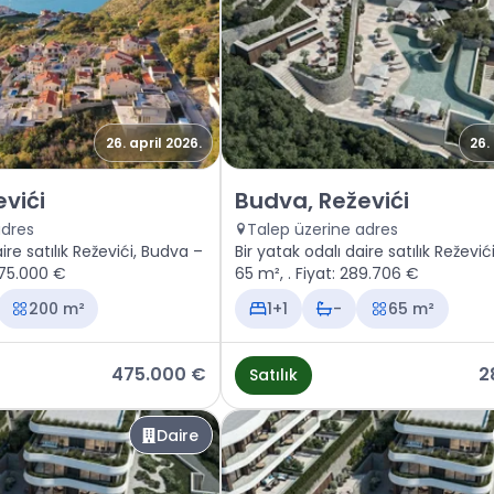
26. april 2026.
26.
Budva, Reževići
Satılık - Daire Budva, Reževići
vići
Budva, Reževići
adres
Talep üzerine adres
ire satılık Reževići, Budva –
Bir yatak odalı daire satılık Reževi
at: 475.000 €
65 m², . Fiyat: 289.706 €
200 m²
1+1
-
65 m²
475.000 €
2
Satılık
Daire