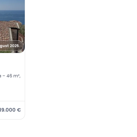
vgust 2025.
a – 46 m²,
119.000 €