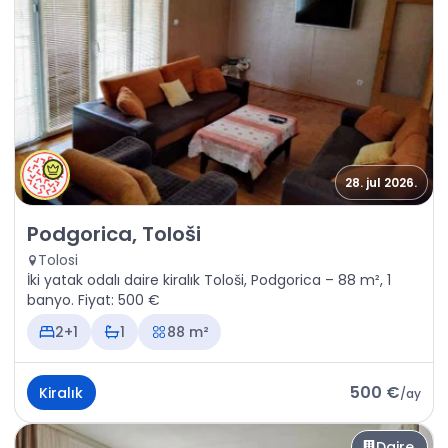
28. jul 2026.
Kiralık - Daire Podgorica, Tološi
Podgorica, Tološi
Tolosi
İki yatak odalı daire kiralık Tološi, Podgorica – 88 m², 1
banyo. Fiyat: 500 €
2+1
1
88 m²
500 €
Kiralık
/
ay
Daire