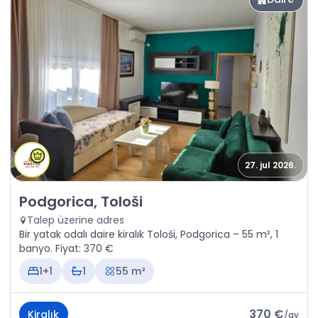
27. jul 2026.
Kiralık - Daire Podgorica, Tološi
Podgorica, Tološi
Talep üzerine adres
Bir yatak odalı daire kiralık Tološi, Podgorica – 55 m², 1
banyo. Fiyat: 370 €
1+1
1
55 m²
370 €
Kiralık
/
ay