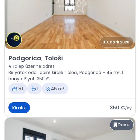
30. april 2026.
Kiralık - Daire Podgorica, Tološi
Podgorica, Tološi
Talep üzerine adres
Bir yatak odalı daire kiralık Tološi, Podgorica – 45 m², 1
banyo. Fiyat: 350 €
1+1
1
45 m²
350 €
Kiralık
/
ay
Daire