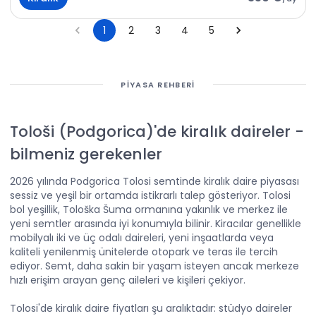
1
2
3
4
5
PIYASA REHBERI
Tološi (Podgorica)'de kiralık daireler
-
bilmeniz gerekenler
2026 yılında Podgorica Tolosi semtinde kiralık daire piyasası
sessiz ve yeşil bir ortamda istikrarlı talep gösteriyor. Tolosi
bol yeşillik, Tološka Šuma ormanına yakınlık ve merkez ile
yeni semtler arasında iyi konumıyla bilinir. Kiracılar genellikle
mobilyalı iki ve üç odalı daireleri, yeni inşaatlarda veya
kaliteli yenilenmiş ünitelerde otopark ve teras ile tercih
ediyor. Semt, daha sakin bir yaşam isteyen ancak merkeze
hızlı erişim arayan genç aileleri ve kişileri çekiyor.
Tolosi'de kiralık daire fiyatları şu aralıktadır: stüdyo daireler