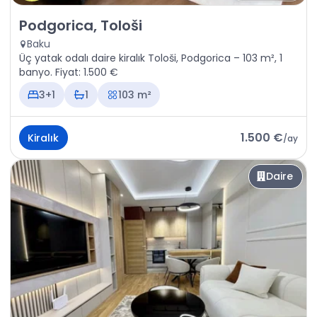
Kiralık - Daire Podgorica, Tološi
Podgorica, Tološi
Baku
Üç yatak odalı daire kiralık Tološi, Podgorica – 103 m², 1
banyo. Fiyat: 1.500 €
3+1
1
103 m²
1.500 €
Kiralık
/
ay
Daire