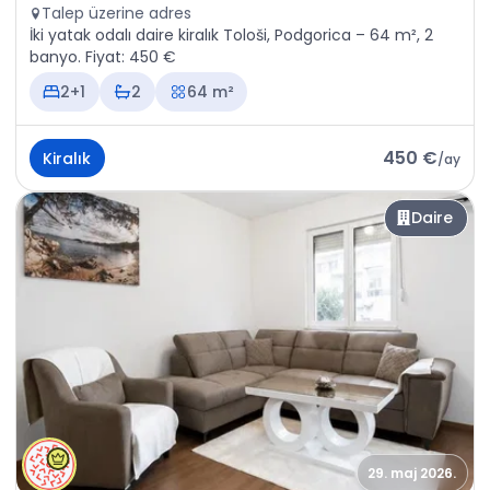
Talep üzerine adres
İki yatak odalı daire kiralık Tološi, Podgorica – 64 m², 2
banyo. Fiyat: 450 €
2+1
2
64 m²
450 €
Kiralık
/
ay
Daire
29. maj 2026.