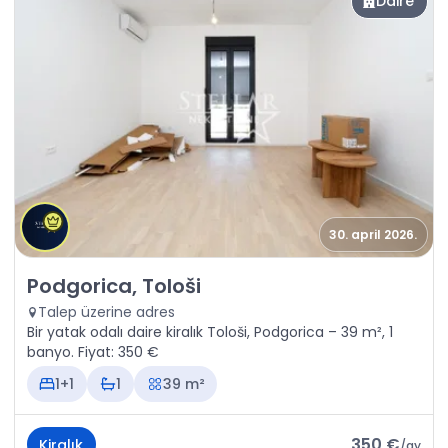
Daire
30. april 2026.
Kiralık - Daire Podgorica, Tološi
Podgorica, Tološi
Talep üzerine adres
Bir yatak odalı daire kiralık Tološi, Podgorica – 39 m², 1
banyo. Fiyat: 350 €
1+1
1
39 m²
350 €
Kiralık
/
ay