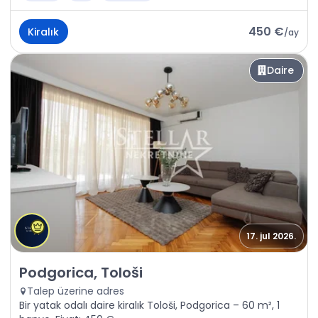
450 €
Kiralık
/
ay
Daire
17. jul 2026.
Kiralık - Daire Podgorica, Tološi
Podgorica, Tološi
Talep üzerine adres
Bir yatak odalı daire kiralık Tološi, Podgorica – 60 m², 1