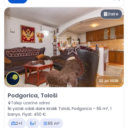
Daire
22. jul 2026.
Kiralık - Daire Podgorica, Tološi
Podgorica, Tološi
Talep üzerine adres
İki yatak odalı daire kiralık Tološi, Podgorica – 65 m², 1
banyo. Fiyat: 450 €
2+1
1
65 m²