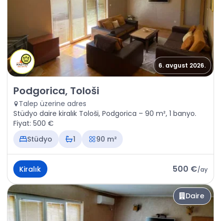
6. avgust 2026.
Kiralık - Daire Podgorica, Tološi
Podgorica, Tološi
Talep üzerine adres
Stüdyo daire kiralık Tološi, Podgorica – 90 m², 1 banyo.
Fiyat: 500 €
Stüdyo
1
90 m²
500 €
Kiralık
/
ay
Daire