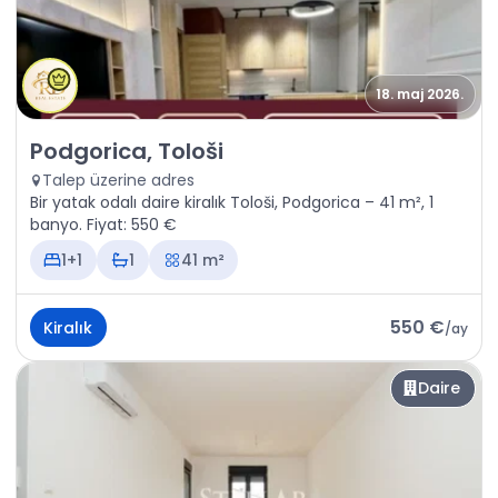
18. maj 2026.
Kiralık - Daire Podgorica, Tološi
Podgorica, Tološi
Talep üzerine adres
Bir yatak odalı daire kiralık Tološi, Podgorica – 41 m², 1
banyo. Fiyat: 550 €
1+1
1
41 m²
550 €
Kiralık
/
ay
Daire