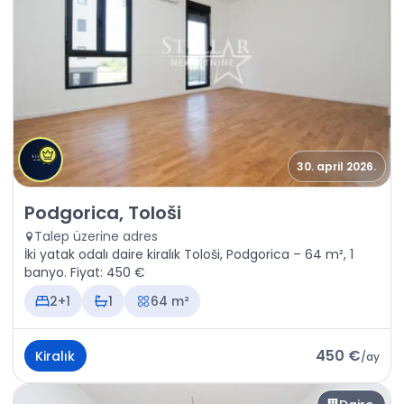
30. april 2026.
Kiralık - Daire Podgorica, Tološi
Podgorica, Tološi
Talep üzerine adres
İki yatak odalı daire kiralık Tološi, Podgorica – 64 m², 1
banyo. Fiyat: 450 €
2+1
1
64 m²
450 €
Kiralık
/
ay