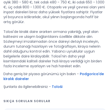
aylık 380 - 580 €, tek odalı 480 - 750 €, iki odalı 650 - 1.000
€, üç odalı 800 - 1.300 €. Otoparkı ve yeşil çevresi olan yeni
inşaat daireleri biraz daha yüksek fiyatlara sahiptir. Fiyatlar
yıl boyunca istikrarlıdır, okul yılının başlangıcında hafif bir
artış görülür.
Tolosi'de kiralık daire ararken ormana yakınlığı, yeşil alan
kalitesini ve ulaşım bağlantılarını özellikle dikkate alın.
Sözleşmeyi imzalamadan önce daireyi detaylı inceleyin,
durum tutanağı hazırlayın ve fotoğraflayın, kiraya nelerin
dahil olduğunu kontrol edin. Yabancı uyruklular uygun
belgelerle daire kiralayabilir. Tolosi'nin daha yeşil
kısımlarındaki kaliteli daireler hızlı kiraya verildiği için birden
fazla inceleme ayarlayın ve hızlı hareket edin.
Daha geniş bir piyasa görünümü için bakın
-
Podgorica'de
kiralık daireler
Şunlarla da ilgilenebilirsiniz
-
Tološi
SIKÇA SORULAN SORULAR