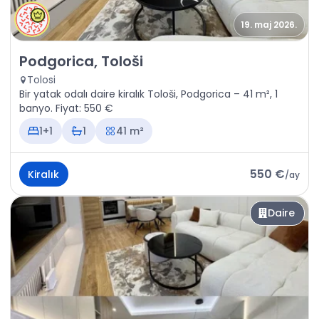
19. maj 2026.
Kiralık - Daire Podgorica, Tološi
Podgorica, Tološi
Tolosi
Bir yatak odalı daire kiralık Tološi, Podgorica – 41 m², 1
banyo. Fiyat: 550 €
1+1
1
41 m²
550 €
Kiralık
/
ay
Daire