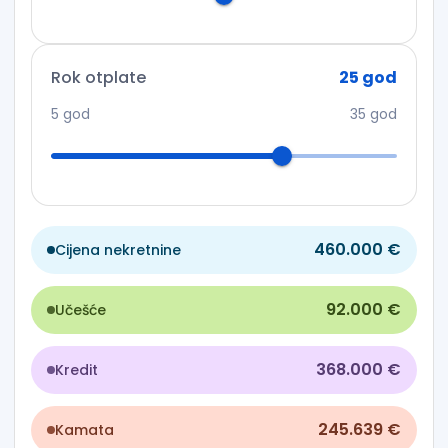
Rok otplate
25
god
5
god
35
god
460.000 €
Cijena nekretnine
92.000 €
Učešće
368.000 €
Kredit
245.639 €
Kamata