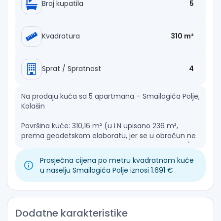
Broj kupatila
5
Kvadratura
310 m²
Sprat / Spratnost
4
Na prodaju kuća sa 5 apartmana – Smailagića Polje,
Kolašin
Površina kuće: 310,16 m² (u LN upisano 236 m²,
prema geodetskom elaboratu, jer se u obračun ne
uključuju terase, ostave i pojedini dijelovi objekta)
Prosječna cijena po metru kvadratnom kuće
Plac: 409 m², ograđen, veće dvorište ispred kuće,
u naselju Smailagića Polje iznosi 1.691 €
prostor za više parking mjesta
Struktura:
• Apartman 1 – 62 m² (prizemlje, dvije sobe)
Dodatne karakteristike
• Apartman 2 – 32 m² (prvi sprat)