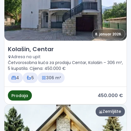
8. januar 2026.
Prodaja - Kuća Kolašin, Centar
Kolašin, Centar
Adresa na upit
Četvorosobna kuća za prodaju Centar, Kolašin – 306 m²,
5 kupatila. Cijena: 450.000 €
4
5
306 m²
450.000 €
Prodaja
Zemljište