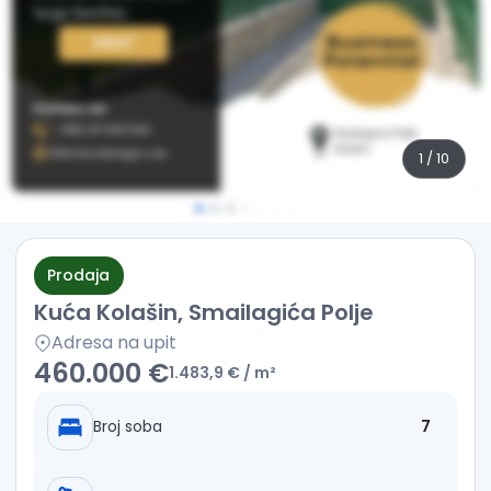
1
/
10
Prodaja
Kuća Kolašin, Smailagića Polje
Adresa na upit
460.000 €
1.483,9 €
/ m²
Broj soba
7