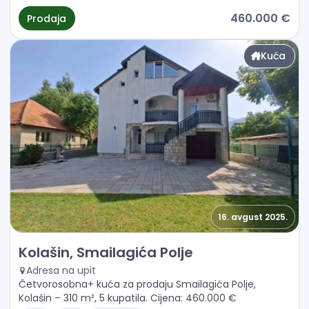
460.000 €
Prodaja
Kuća
16. avgust 2025.
Prodaja - Kuća Kolašin, Smailagića Polje
Kolašin, Smailagića Polje
Adresa na upit
Četvorosobna+ kuća za prodaju Smailagića Polje,
Kolašin – 310 m², 5 kupatila. Cijena: 460.000 €