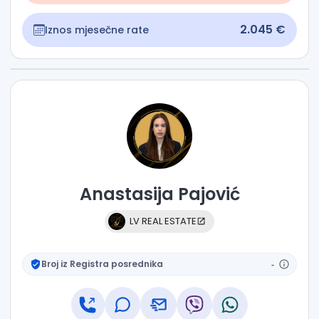
2.045 €
Iznos mjesečne rate
Anastasija
Pajović
LV REAL ESTATE
Broj iz Registra posrednika
-