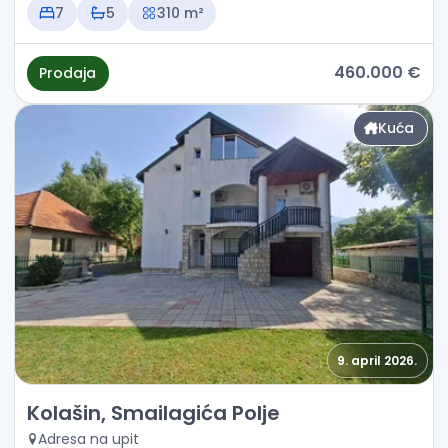
7
5
310 m²
460.000 €
Prodaja
Kuća
9. april 2026.
Prodaja - Kuća Kolašin, Smailagića Polje
Kolašin, Smailagića Polje
Adresa na upit