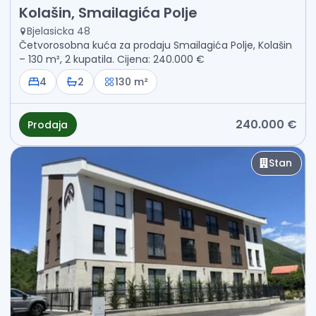
Prodaja - Kuća Kolašin, Smailagića Polje
Kolašin, Smailagića Polje
Bjelasicka 48
Četvorosobna kuća za prodaju Smailagića Polje, Kolašin
– 130 m², 2 kupatila. Cijena: 240.000 €
4
2
130 m²
240.000 €
Prodaja
Stan