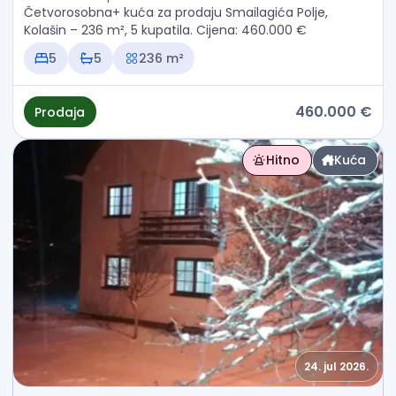
Četvorosobna+ kuća za prodaju Smailagića Polje,
Kolašin – 236 m², 5 kupatila. Cijena: 460.000 €
5
5
236 m²
460.000 €
Prodaja
Hitno
Kuća
24. jul 2026.