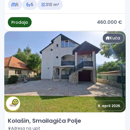
5
5
310 m²
460.000 €
Prodaja
Kuća
9. april 2026.
Prodaja - Kuća Kolašin, Smailagića Polje
Kolašin, Smailagića Polje
Adresa na upit