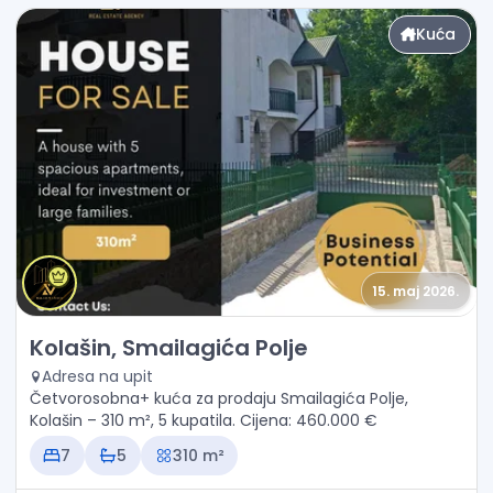
Kuća
15. maj 2026.
Prodaja - Kuća Kolašin, Smailagića Polje
Kolašin, Smailagića Polje
Adresa na upit
Četvorosobna+ kuća za prodaju Smailagića Polje,
Kolašin – 310 m², 5 kupatila. Cijena: 460.000 €
7
5
310 m²