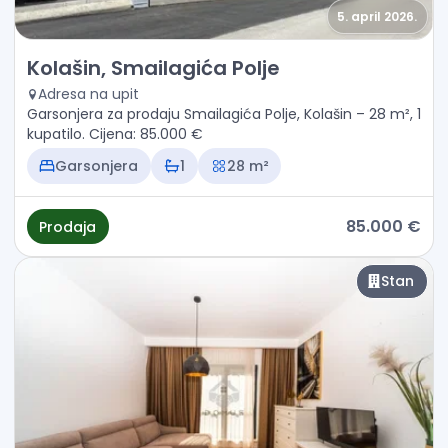
5. april 2026.
Prodaja - Stan Kolašin, Smailagića Polje
Kolašin, Smailagića Polje
Adresa na upit
Garsonjera za prodaju Smailagića Polje, Kolašin – 28 m², 1
kupatilo. Cijena: 85.000 €
Garsonjera
1
28 m²
85.000 €
Prodaja
Stan