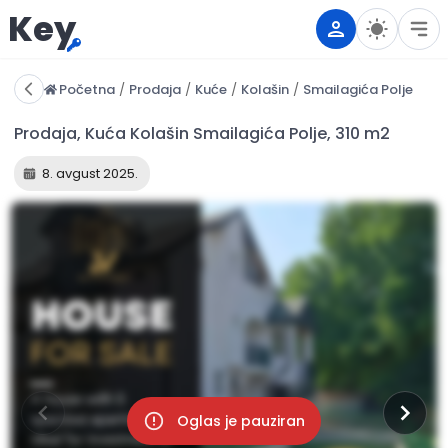
Key
Početna
/
Prodaja
/
Kuće
/
Kolašin
/
Smailagića Polje
8. avgust 2025.
Oglas je pauziran