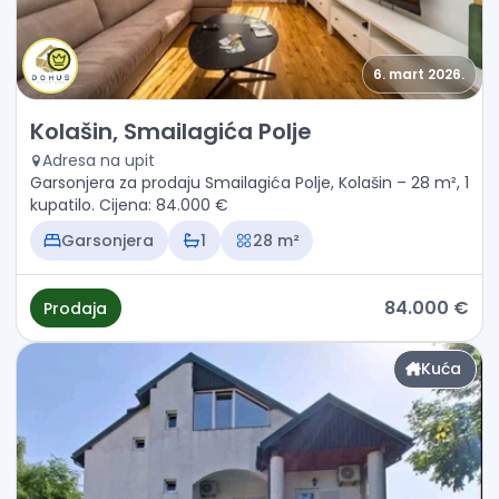
6. mart 2026.
Prodaja - Stan Kolašin, Smailagića Polje
Kolašin, Smailagića Polje
Adresa na upit
Garsonjera za prodaju Smailagića Polje, Kolašin – 28 m², 1
kupatilo. Cijena: 84.000 €
Garsonjera
1
28 m²
84.000 €
Prodaja
Kuća