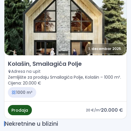
1. decembar 2025.
Prodaja - Zemljište Kolašin, Smailagića Polje
Kolašin, Smailagića Polje
Adresa na upit
Zemljište za prodaju Smailagića Polje, Kolašin – 1000 m².
Cijena: 20.000 €
1000 m²
20.000 €
Prodaja
20 €
/m²
Nekretnine u blizini