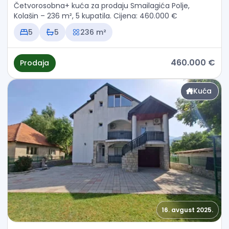
Četvorosobna+ kuća za prodaju Smailagića Polje,
Kolašin – 236 m², 5 kupatila. Cijena: 460.000 €
5
5
236 m²
460.000 €
Prodaja
Kuća
16. avgust 2025.