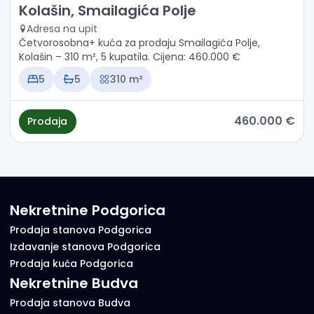
Prodaja - Kuća Kolašin, Smailagića Polje
Kolašin, Smailagića Polje
Adresa na upit
Četvorosobna+ kuća za prodaju Smailagića Polje,
Kolašin – 310 m², 5 kupatila. Cijena: 460.000 €
5
5
310 m²
460.000 €
Prodaja
Nekretnine Podgorica
Prodaja stanova Podgorica
Izdavanje stanova Podgorica
Prodaja kuća Podgorica
Nekretnine Budva
Prodaja stanova Budva