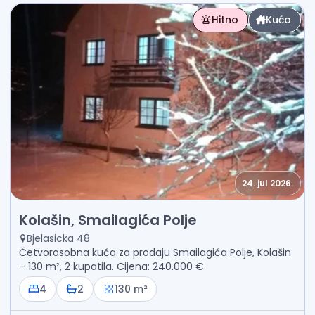
Hitno
Kuća
24. jul 2026.
Prodaja - Kuća Kolašin, Smailagića Polje
Kolašin, Smailagića Polje
Bjelasicka 48
Četvorosobna kuća za prodaju Smailagića Polje, Kolašin
– 130 m², 2 kupatila. Cijena: 240.000 €
4
2
130 m²