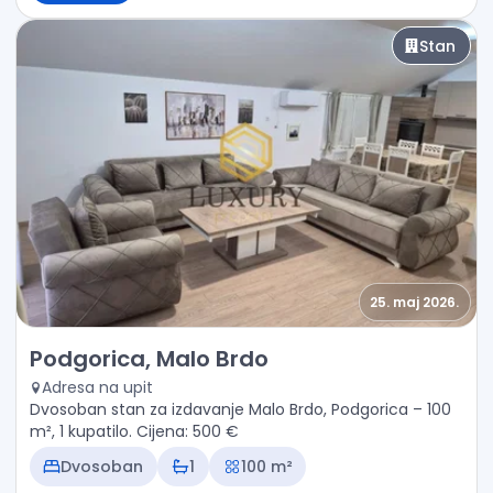
Stan
25. maj 2026.
Izdavanje - Stan Podgorica, Malo Brdo
Podgorica, Malo Brdo
Adresa na upit
Dvosoban stan za izdavanje Malo Brdo, Podgorica – 100
m², 1 kupatilo. Cijena: 500 €
Dvosoban
1
100 m²