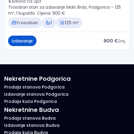
Adresa na upit
Trosoban stan za izdavanje Malo Brdo, Podgorica – 125
m², 1 kupatilo. Cijena: 900 €
Trosoban
1
125 m²
900 €
Izdavanje
/
mj.
Nekretnine Podgorica
Prodaja stanova Podgorica
Izdavanje stanova Podgorica
Prodaja kuća Podgorica
Nekretnine Budva
Prodaja stanova Budva
Izdavanje stanova Budva
Prodaja kuća Budva