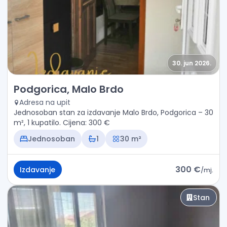
30. jun 2026.
Izdavanje - Stan Podgorica, Malo Brdo
Podgorica, Malo Brdo
Adresa na upit
Jednosoban stan za izdavanje Malo Brdo, Podgorica – 30
m², 1 kupatilo. Cijena: 300 €
Jednosoban
1
30 m²
300 €
Izdavanje
/
mj.
Stan