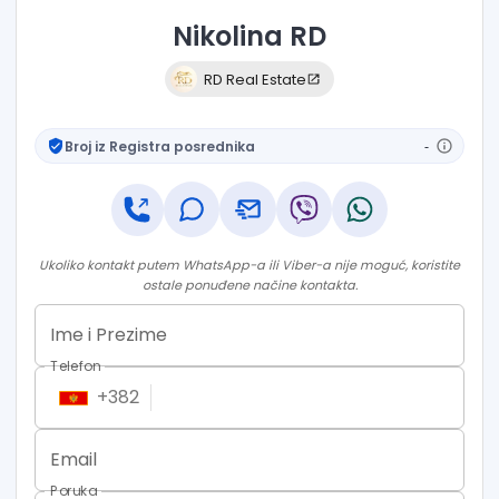
Nikolina
RD
RD Real Estate
Broj iz Registra posrednika
-
Ukoliko kontakt putem WhatsApp-a ili Viber-a nije moguć, koristite
ostale ponuđene načine kontakta.
Ime i Prezime
Telefon
+
382
Email
Poruka