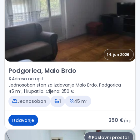
14. jun 2026.
Izdavanje - Stan Podgorica, Malo Brdo
Podgorica, Malo Brdo
Adresa na upit
Jednosoban stan za izdavanje Malo Brdo, Podgorica –
45 m², 1 kupatilo. Cijena: 250 €
Jednosoban
1
45 m²
250 €
Izdavanje
/
mj.
Poslovni prostor