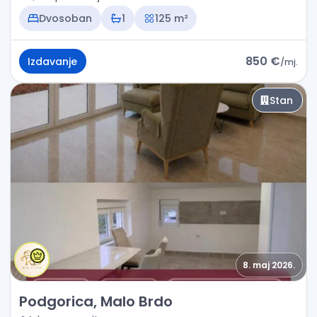
Dvosoban
1
125 m²
850 €
Izdavanje
/
mj.
Stan
8. maj 2026.
Izdavanje - Stan Podgorica, Malo Brdo
Podgorica, Malo Brdo