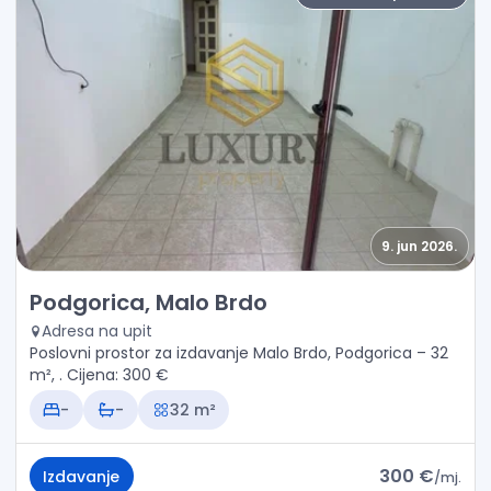
9. jun 2026.
Izdavanje - Poslovni prostor Podgorica, Malo Brdo
Podgorica, Malo Brdo
Adresa na upit
Poslovni prostor za izdavanje Malo Brdo, Podgorica – 32
m², . Cijena: 300 €
-
-
32 m²
300 €
Izdavanje
/
mj.