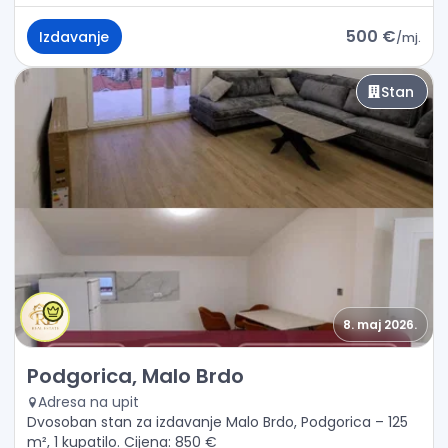
500 €
Izdavanje
/
mj.
Stan
8. maj 2026.
Izdavanje - Stan Podgorica, Malo Brdo
Podgorica, Malo Brdo
Adresa na upit
Dvosoban stan za izdavanje Malo Brdo, Podgorica – 125
m², 1 kupatilo. Cijena: 850 €