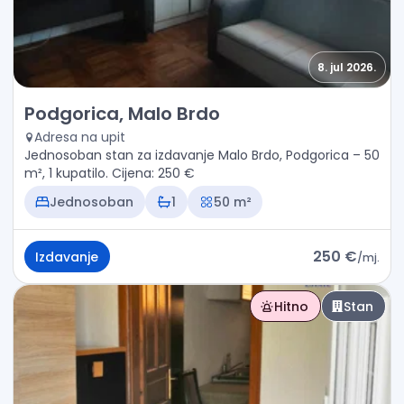
8. jul 2026.
Izdavanje - Stan Podgorica, Malo Brdo
Podgorica, Malo Brdo
Adresa na upit
Jednosoban stan za izdavanje Malo Brdo, Podgorica – 50
m², 1 kupatilo. Cijena: 250 €
Jednosoban
1
50 m²
250 €
Izdavanje
/
mj.
Hitno
Stan