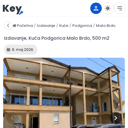
Key
Početna
/
Izdavanje
/
Kuće
/
Podgorica
/
Malo Brdo
8. maj 2026.