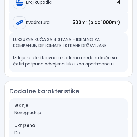
Broj kupatila
4
Kvadratura
500m² (plac 1000m²)
LUKSUZNA KUĆA SA 4 STANA - IDEALNO ZA
KOMPANIJE, DIPLOMATE I STRANE DRŽAVLJANE
Izdaje se ekskluzivna i moderno uređena kuća sa
četiri potpuno odvojena luksuzna apartmana u
Momišićima, projektovana za visok nivo komfora,
privatnosti i sigurnosti.
Struktura objekta
Dodatne karakteristike
- Dva prostrana trosobna stana (po 125m2)
- Dva komforna dvosobna stana (po 125m2)
Stanje
- Privatni parking za više vozila
Novogradnja
- Video nadzor i visok nivo bezbjednosti
- Odvojeni ulazi za svaki apartman
- Mirna i reprezentativna lokacija
Uknjiženo
Da