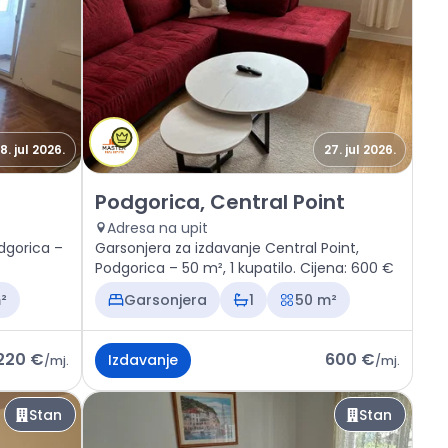
8. jul 2026.
27. jul 2026.
 maj
Izdavanje - Stan Podgorica, Central Point
Podgorica, Central Point
Adresa na upit
odgorica –
Garsonjera za izdavanje Central Point,
Podgorica – 50 m², 1 kupatilo. Cijena: 600 €
²
Garsonjera
1
50 m²
220 €
600 €
Izdavanje
/
mj.
/
mj.
Stan
Stan