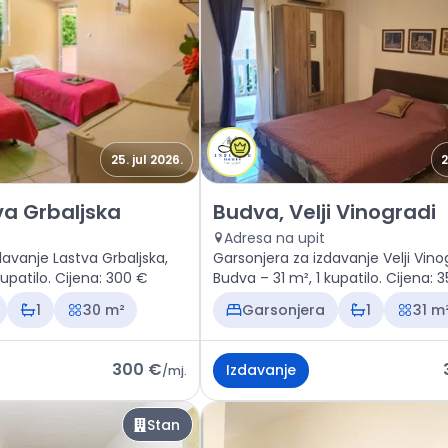
25. jul 2026.
2
n Kotor, Lastva Grbaljska
Izdavanje - Stan Budva, Velji V
va Grbaljska
Budva, Velji Vinogradi
Adresa na upit
davanje Lastva Grbaljska,
Garsonjera za izdavanje Velji Vino
kupatilo. Cijena: 300 €
Budva – 31 m², 1 kupatilo. Cijena: 
1
30 m²
Garsonjera
1
31 m
300 €
Izdavanje
/
mj.
Stan