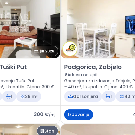
22. jul 2026.
2
n Podgorica, Tuški Put
Izdavanje - Stan Podgorica, Za
Tuški Put
Podgorica, Zabjelo
Adresa na upit
davanje Tuški Put,
Garsonjera za izdavanje Zabjelo, 
, 1 kupatilo. Cijena: 300 €
– 40 m², 1 kupatilo. Cijena: 400 €
1
28 m²
Garsonjera
1
40 m
300 €
Izdavanje
/
mj.
Stan