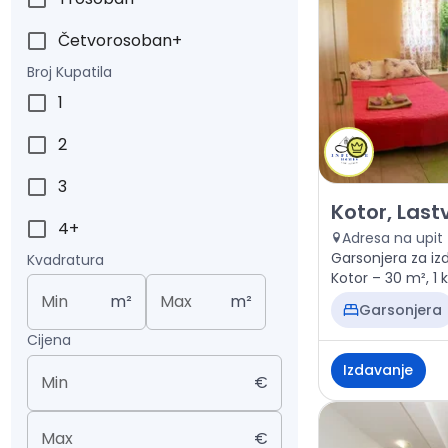
Četvorosoban+
Broj Kupatila
1
2
3
Izdavanje - Sta
Kotor, Last
4+
Adresa na upit
Garsonjera za iz
Kvadratura
Kotor – 30 m², 1 
Min
m²
Max
m²
Garsonjera
Cijena
Izdavanje
Min
€
Max
€