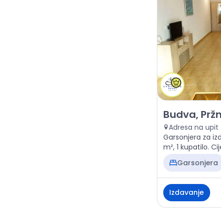
Izdavanje - St
Budva, Prž
Adresa na upit
Garsonjera za iz
m², 1 kupatilo. C
Garsonjera
Izdavanje