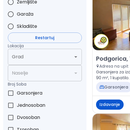
Zemljište
Garaža
Skladište
Restartuj
Lokacija
Grad
Izdavanje - Sta
Podgorica, 
Adresa na upit
Garsonjera za iz
Naselje
90 m², 1 kupatilo
Broj Soba
Garsonjera
Garsonjera
Izdavanje
Jednosoban
Dvosoban
Trosoban