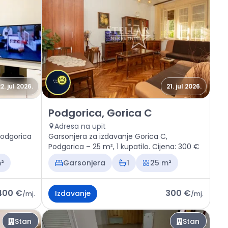
2. jul 2026.
21. jul 2026.
bjelo
Izdavanje - Stan Podgorica, Gorica C
Podgorica, Gorica C
Adresa na upit
Podgorica
Garsonjera za izdavanje Gorica C,
Podgorica – 25 m², 1 kupatilo. Cijena: 300 €
²
Garsonjera
1
25 m²
400 €
300 €
Izdavanje
/
mj.
/
mj.
Stan
Stan