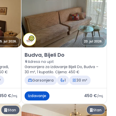
5. jul 2026.
23. jul 2026.
inogradi
Izdavanje - Stan Budva, Bijeli Do
Budva, Bijeli Do
Adresa na upit
gradi,
Garsonjera za izdavanje Bijeli Do, Budva –
350 €
30 m², 1 kupatilo. Cijena: 450 €
²
Garsonjera
1
30 m²
350 €
450 €
Izdavanje
/
mj.
/
mj.
Stan
Stan