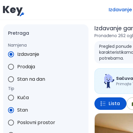
Key
Izdavanje
Izdavanje ga
Pretraga
Pronađeno 262 ogl
Namjena
Pregled ponude za
karakteristikama
Izdavanje
potrebama.
Prodaja
Sačuva
Stan na dan
Primajte
Tip
Kuća
Lista
Stan
Poslovni prostor