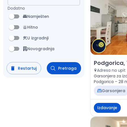
Dodatno
Namješten
Hitno
U izgradnji
Novogradnja
Izdavanje - Sta
Podgorica, 
Restartuj
Pretraga
Adresa na upit
Garsonjera za iz
Podgorica – 28 m²
Garsonjera
Izdavanje