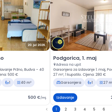
20. jul 2026.
an Budva, Pržno
Izdavanje - Stan Podgorica, 1.
no
Podgorica, 1. maj
Adresa na upit
davanje Pržno, Budva – 40
Garsonjera za izdavanje 1. maj, P
ijena: 500 €
27 m², 1 kupatilo. Cijena: 280 €
1
40 m²
Garsonjera
1
27 m
500 €
Izdavanje
/
mj.
1
2
3
4
5
6