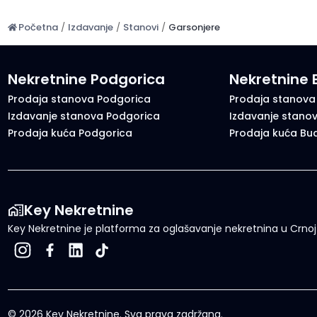
Početna
/
Izdavanje
/
Stanovi
/
Garsonjere
Nekretnine Podgorica
Nekretnine
Prodaja stanova Podgorica
Prodaja stanova
Izdavanje stanova Podgorica
Izdavanje stano
Prodaja kuća Podgorica
Prodaja kuća Bu
Key Nekretnine
Key Nekretnine je platforma za oglašavanje nekretnina u Crnoj G
©
2026
Key Nekretnine.
Sva prava zadržana
.