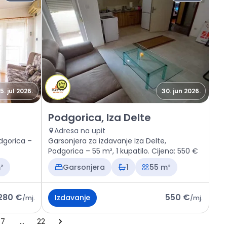
15. jul 2026.
30. jun 2026.
 maj
Izdavanje - Stan Podgorica, Iza Delte
Podgorica, Iza Delte
Adresa na upit
odgorica –
Garsonjera za izdavanje Iza Delte,
Podgorica – 55 m², 1 kupatilo. Cijena: 550 €
²
Garsonjera
1
55 m²
280 €
550 €
Izdavanje
/
mj.
/
mj.
7
…
22