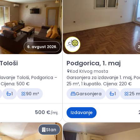
6. avgust 2026.
2
n Podgorica, Tološi
Izdavanje - Stan Podgorica, 1.
Tološi
Podgorica, 1. maj
Kod Krivog mosta
davanje Tološi, Podgorica –
Garsonjera za izdavanje 1. maj, P
. Cijena: 500 €
25 m², 1 kupatilo. Cijena: 220 €
1
90 m²
Garsonjera
1
25 m
500 €
Izdavanje
/
mj.
Stan