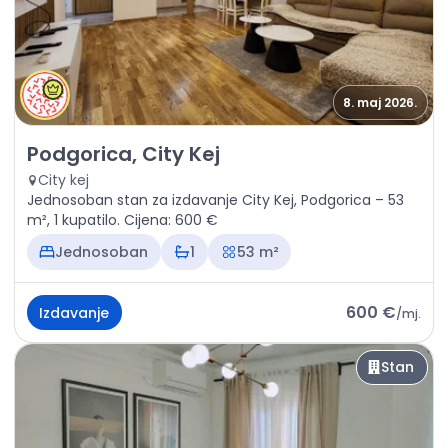
8. maj 2026.
Izdavanje - Stan Podgorica, City Kej
Podgorica, City Kej
City kej
Jednosoban stan za izdavanje City Kej, Podgorica – 53
m², 1 kupatilo. Cijena: 600 €
Jednosoban
1
53 m²
600 €
Izdavanje
/
mj.
Stan