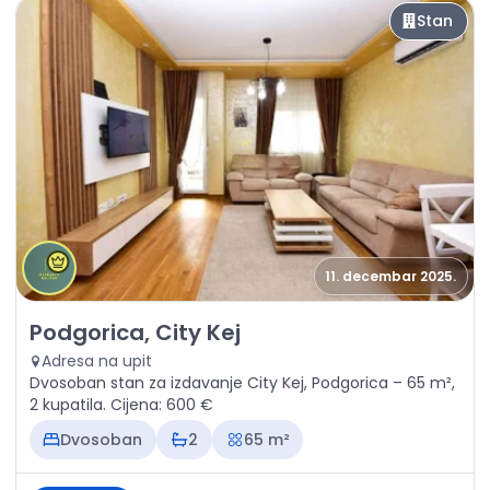
Stan
11. decembar 2025.
Izdavanje - Stan Podgorica, City Kej
Podgorica, City Kej
Adresa na upit
Dvosoban stan za izdavanje City Kej, Podgorica – 65 m²,
2 kupatila. Cijena: 600 €
Dvosoban
2
65 m²