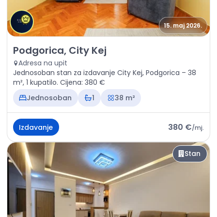
15. maj 2026.
Izdavanje - Stan Podgorica, City Kej
Podgorica, City Kej
Adresa na upit
Jednosoban stan za izdavanje City Kej, Podgorica – 38
m², 1 kupatilo. Cijena: 380 €
Jednosoban
1
38 m²
380 €
Izdavanje
/
mj.
Stan