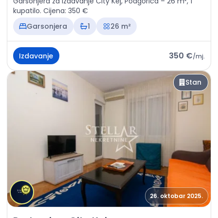
Garsonjera za izdavanje City Kej, Podgorica – 26 m², 1
kupatilo. Cijena: 350 €
Garsonjera
1
26 m²
350 €
Izdavanje
/
mj.
Stan
26. oktobar 2025.