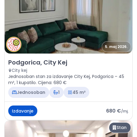
5. maj 2026.
Izdavanje - Stan Podgorica, City Kej
Podgorica, City Kej
City kej
Jednosoban stan za izdavanje City Kej, Podgorica – 45
m², 1 kupatilo. Cijena: 680 €
Jednosoban
1
45 m²
680 €
Izdavanje
/
mj.
Stan