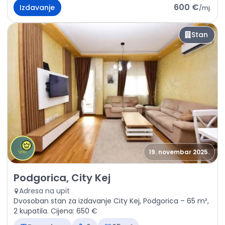
600 €
Izdavanje
/
mj.
Stan
19. novembar 2025.
Izdavanje - Stan Podgorica, City Kej
Podgorica, City Kej
Adresa na upit
Dvosoban stan za izdavanje City Kej, Podgorica – 65 m²,
2 kupatila. Cijena: 650 €