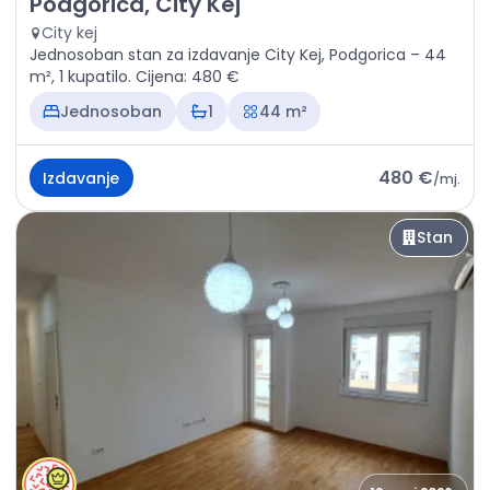
Podgorica, City Kej
City kej
Jednosoban stan za izdavanje City Kej, Podgorica – 44
m², 1 kupatilo. Cijena: 480 €
Jednosoban
1
44 m²
480 €
Izdavanje
/
mj.
Stan