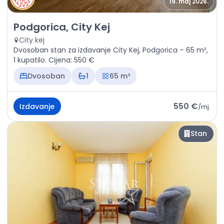
19. maj 2026.
Izdavanje - Stan Podgorica, City Kej
Podgorica, City Kej
City kej
Dvosoban stan za izdavanje City Kej, Podgorica – 65 m²,
1 kupatilo. Cijena: 550 €
Dvosoban
1
65 m²
550 €
Izdavanje
/
mj.
Stan