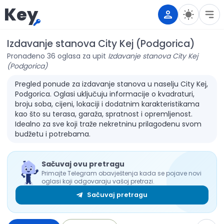
Key
Izdavanje stanova City Kej (Podgorica)
Pronađeno 36 oglasa za upit
Izdavanje stanova City Kej
(Podgorica)
Pregled ponude za izdavanje stanova u naselju City Kej,
Podgorica. Oglasi uključuju informacije o kvadraturi,
broju soba, cijeni, lokaciji i dodatnim karakteristikama
kao što su terasa, garaža, spratnost i opremljenost.
Idealno za sve koji traže nekretninu prilagođenu svom
budžetu i potrebama.
Sačuvaj ovu pretragu
Primajte Telegram obavještenja kada se pojave novi
oglasi koji odgovaraju vašoj pretrazi.
Sačuvaj pretragu