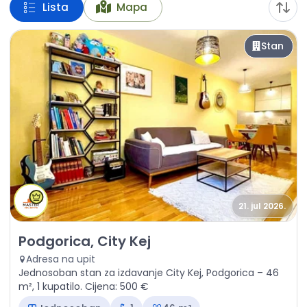
Lista
Mapa
Stan
21. jul 2026.
Izdavanje - Stan Podgorica, City Kej
Podgorica, City Kej
Adresa na upit
Jednosoban stan za izdavanje City Kej, Podgorica – 46
m², 1 kupatilo. Cijena: 500 €