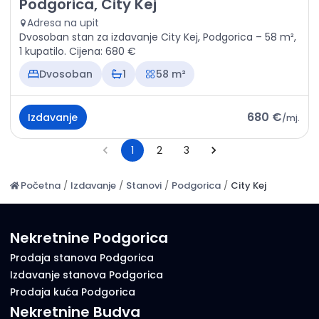
Izdavanje - Stan Podgorica, City Kej
Podgorica, City Kej
Adresa na upit
Dvosoban stan za izdavanje City Kej, Podgorica – 58 m²,
1 kupatilo. Cijena: 680 €
Dvosoban
1
58 m²
680 €
Izdavanje
/
mj.
1
2
3
Početna
/
Izdavanje
/
Stanovi
/
Podgorica
/
City Kej
Nekretnine Podgorica
Prodaja stanova Podgorica
Izdavanje stanova Podgorica
Prodaja kuća Podgorica
Nekretnine Budva