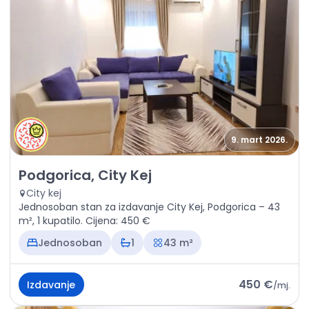
9. mart 2026.
Izdavanje - Stan Podgorica, City Kej
Podgorica, City Kej
City kej
Jednosoban stan za izdavanje City Kej, Podgorica – 43
m², 1 kupatilo. Cijena: 450 €
Jednosoban
1
43 m²
450 €
Izdavanje
/
mj.