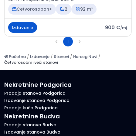
Četvorosoban+
2
92 m²
900 €
Izdavanje
/
mj.
1
Početna
/
Izdavanje
/
Stanovi
/
Herceg Novi
/
Četvorosobni i veći stanovi
Nekretnine Podgorica
Prodaja stanova Podgorica
Izdavanje stanova Podgorica
Prodaja kuća Podgorica
Nekretnine Budva
Prodaja stanova Budva
Izdavanje stanova Budva