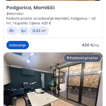
Izdavanje - Poslovni prostor Podgorica, Momišići
Podgorica, Momišići
Momišići
Poslovni prostor za izdavanje Momišići, Podgorica – 43
m², 1 kupatilo. Cijena: 420 €
-
1
43 m²
420 €
Izdavanje
/
mj.
Poslovni prostor