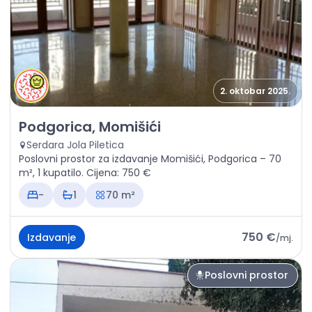
2. oktobar 2025.
Izdavanje - Poslovni prostor Podgorica, Momišići
Podgorica, Momišići
Serdara Jola Piletica
Poslovni prostor za izdavanje Momišići, Podgorica – 70
m², 1 kupatilo. Cijena: 750 €
-
1
70 m²
750 €
Izdavanje
/
mj.
Poslovni prostor