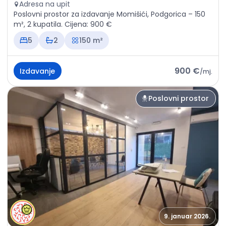
Adresa na upit
Poslovni prostor za izdavanje Momišići, Podgorica – 150
m², 2 kupatila. Cijena: 900 €
5
2
150 m²
900 €
Izdavanje
/
mj.
Poslovni prostor
9. januar 2026.