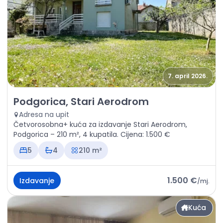
7. april 2026.
Izdavanje - Kuća Podgorica, Stari Aerodrom
Podgorica, Stari Aerodrom
Adresa na upit
Četvorosobna+ kuća za izdavanje Stari Aerodrom,
Podgorica – 210 m², 4 kupatila. Cijena: 1.500 €
5
4
210 m²
1.500 €
Izdavanje
/
mj.
Kuća