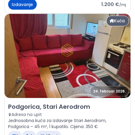
1.200 €
Izdavanje
/
mj.
Kuća
24. februar 2026.
Izdavanje - Kuća Podgorica, Stari Aerodrom
Podgorica, Stari Aerodrom
Adresa na upit
Jednosobna kuća za izdavanje Stari Aerodrom,
Podgorica – 45 m², 1 kupatilo. Cijena: 350 €