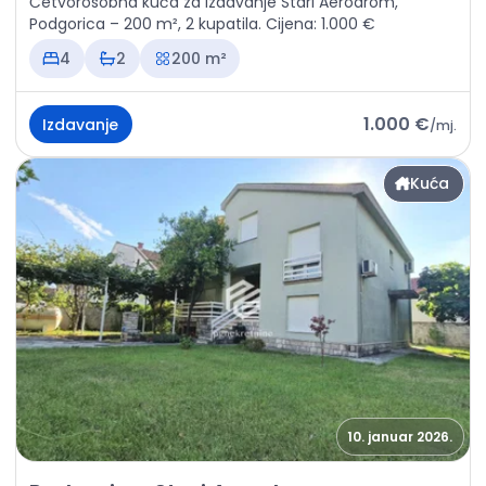
Četvorosobna kuća za izdavanje Stari Aerodrom,
Podgorica – 200 m², 2 kupatila. Cijena: 1.000 €
4
2
200 m²
1.000 €
Izdavanje
/
mj.
Kuća
10. januar 2026.