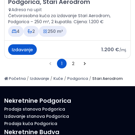
Izdavanje - Kuća Podgorica, Stari Aerodrom
Podgorica, Stari Aerodrom
Adresa na upit
Četvorosobna kuća za izdavanje Stari Aerodrom,
Podgorica – 250 m², 2 kupatila. Cijena: 1.200 €
4
2
250 m²
1.200 €
Izdavanje
/
mj.
1
2
Početna
/
Izdavanje
/
Kuće
/
Podgorica
/
Stari Aerodrom
Nekretnine Podgorica
Prodaja stanova Podgorica
Izdavanje stanova Podgorica
Prodaja kuća Podgorica
Nekretnine Budva