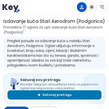
Key
Izdavanje kuća Stari Aerodrom (Podgorica)
Pronađeno 17 oglasa za upit
Izdavanje kuća Stari Aerodrom
(Podgorica)
Pregled ponude za izdavanje kuća u naselju Stari
Aerodrom, Podgorica. Oglasi uključuju informacije o
kvadraturi, broju soba, cijeni, lokaciji i dodatnim
karakteristikama kao što su terasa, garaža, spratnost i
opremljenost. Idealno za sve koji traže nekretninu
prilagođenu svom budžetu i potrebama.
Sačuvaj ovu pretragu
Primajte Telegram obavještenja kada se pojave novi
oglasi koji odgovaraju vašoj pretrazi.
Sačuvaj pretragu