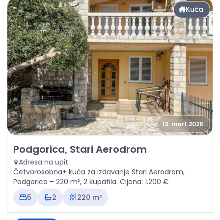
Kuća
13. mart 2026.
Izdavanje - Kuća Podgorica, Stari Aerodrom
Podgorica, Stari Aerodrom
Adresa na upit
Četvorosobna+ kuća za izdavanje Stari Aerodrom,
Podgorica – 220 m², 2 kupatila. Cijena: 1.200 €
5
2
220 m²