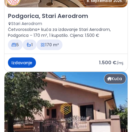
8. septembar 2025.
Izdavanje - Kuća Podgorica, Stari Aerodrom
Podgorica, Stari Aerodrom
Stari Aerodrom
Četvorosobna+ kuća za izdavanje Stari Aerodrom,
Podgorica – 170 m², 1 kupatilo. Cijena: 1.500 €
5
1
170 m²
1.500 €
Izdavanje
/
mj.
Kuća