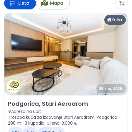
Lista
Mapa
Kuća
29. maj 2026.
Izdavanje - Kuća Podgorica, Stari Aerodrom
Podgorica, Stari Aerodrom
Adresa na upit
Trosoba kuća za izdavanje Stari Aerodrom, Podgorica –
280 m², 3 kupatila. Cijena: 3.000 €