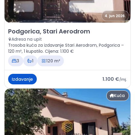
4. jun 2026.
Izdavanje - Kuća Podgorica, Stari Aerodrom
Podgorica, Stari Aerodrom
Adresa na upit
Trosoba kuća za izdavanje Stari Aerodrom, Podgorica –
120 m², 1 kupatilo. Cijena: 1.100 €
3
1
120 m²
1.100 €
Izdavanje
/
mj.
Kuća