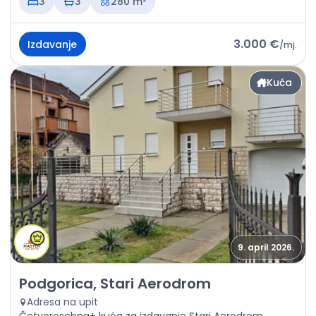
3
3
280 m²
3.000 €
Izdavanje
/
mj.
Kuća
9. april 2026.
Izdavanje - Kuća Podgorica, Stari Aerodrom
Podgorica, Stari Aerodrom
Adresa na upit