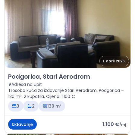
1. april 2026.
Izdavanje - Kuća Podgorica, Stari Aerodrom
Podgorica, Stari Aerodrom
Adresa na upit
Trosoba kuća za izdavanje Stari Aerodrom, Podgorica –
130 m², 2 kupatila. Cijena: 1.100 €
3
2
130 m²
1.100 €
Izdavanje
/
mj.