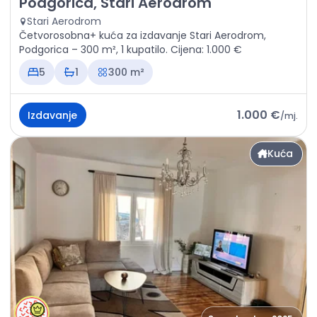
Podgorica, Stari Aerodrom
Stari Aerodrom
Četvorosobna+ kuća za izdavanje Stari Aerodrom,
Podgorica – 300 m², 1 kupatilo. Cijena: 1.000 €
5
1
300 m²
1.000 €
Izdavanje
/
mj.
Kuća