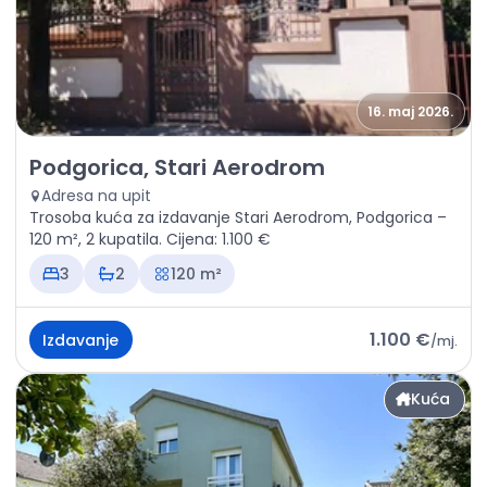
16. maj 2026.
Izdavanje - Kuća Podgorica, Stari Aerodrom
Podgorica, Stari Aerodrom
Adresa na upit
Trosoba kuća za izdavanje Stari Aerodrom, Podgorica –
120 m², 2 kupatila. Cijena: 1.100 €
3
2
120 m²
1.100 €
Izdavanje
/
mj.
Kuća