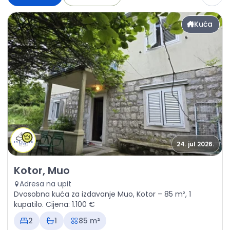
Kuća
24. jul 2026.
Izdavanje - Kuća Kotor, Muo
Kotor, Muo
Adresa na upit
Dvosobna kuća za izdavanje Muo, Kotor – 85 m², 1
kupatilo. Cijena: 1.100 €
2
1
85 m²