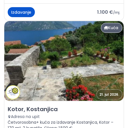
1.100 €
Izdavanje
/
mj.
Kuća
21. jul 2026.
Izdavanje - Kuća Kotor, Kostanjica
Kotor, Kostanjica
Adresa na upit
Četvorosobna+ kuća za izdavanje Kostanjica, Kotor –