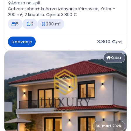
Adresa na upit
Četvorosobna+ kuća za izdavanje Krimovica, Kotor –
200 m², 2 kupatila. Cijena: 3.800 €
5
2
200 m²
3.800 €
Izdavanje
/
mj.
Kuća
30. mart 2026.