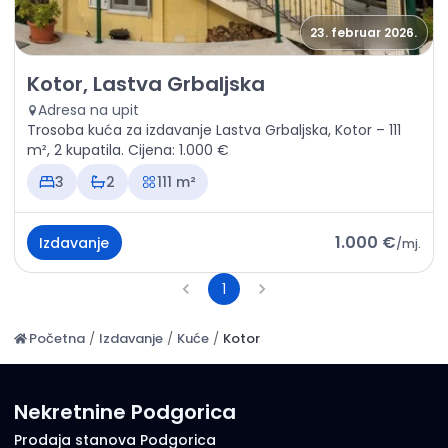
23. februar 2026.
Izdavanje - Kuća Kotor, Lastva Grbaljska
Kotor, Lastva Grbaljska
Adresa na upit
Trosoba kuća za izdavanje Lastva Grbaljska, Kotor – 111
m², 2 kupatila. Cijena: 1.000 €
3
2
111 m²
1.000 €
Izdavanje
/
mj.
1
Početna
/
Izdavanje
/
Kuće
/
Kotor
Nekretnine Podgorica
Prodaja stanova Podgorica