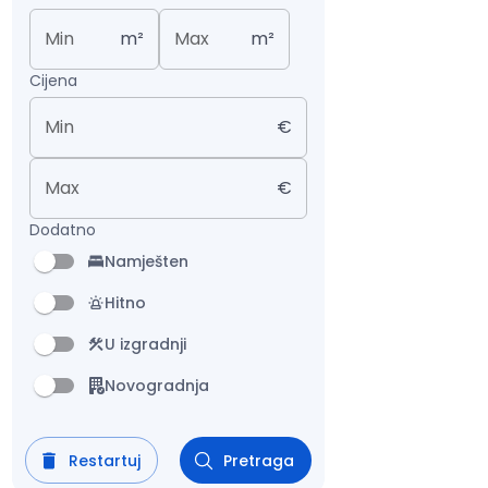
Min
m²
Max
m²
Cijena
Min
€
Max
€
Dodatno
Namješten
Hitno
U izgradnji
Novogradnja
Restartuj
Pretraga