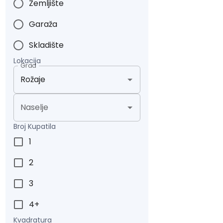
Zemljište
Garaža
Skladište
Lokacija
Grad
Naselje
Broj Kupatila
1
2
3
4+
Kvadratura