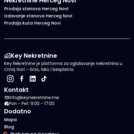
Nekretnine Herceg Novi
Prodaja stanova Herceg Novi
Izdavanje stanova Herceg Novi
Prodaja kuća Herceg Novi
Key Nekretnine
Key Nekretnine je platforma za oglašavanje nekretnina u
Crnoj Gori – brzo, lako i besplatno.
Kontakt
info@keynekretnine.me
Pon - Pet: 9:00 - 17:00
Dodatno
Mapa
Blog
Prati nas na Google-u