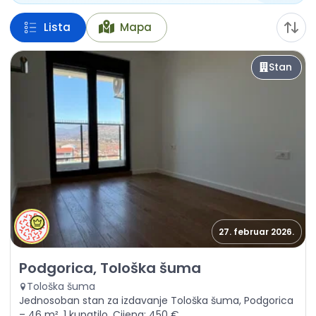
Lista
Mapa
Stan
27. februar 2026.
Izdavanje - Stan Podgorica, Tološka šuma
Podgorica, Tološka šuma
Tološka šuma
Jednosoban stan za izdavanje Tološka šuma, Podgorica
– 46 m², 1 kupatilo. Cijena: 450 €