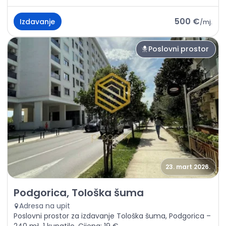
500 €
Izdavanje
/
mj.
Poslovni prostor
23. mart 2026.
Izdavanje - Poslovni prostor Podgorica, Tološka šuma
Podgorica, Tološka šuma
Adresa na upit
Poslovni prostor za izdavanje Tološka šuma, Podgorica –