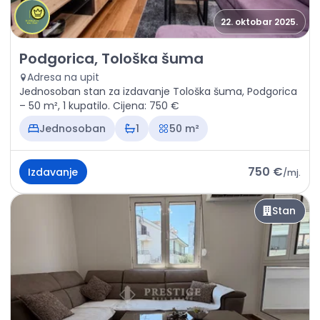
22. oktobar 2025.
Izdavanje - Stan Podgorica, Tološka šuma
Podgorica, Tološka šuma
Adresa na upit
Jednosoban stan za izdavanje Tološka šuma, Podgorica
– 50 m², 1 kupatilo. Cijena: 750 €
Jednosoban
1
50 m²
750 €
Izdavanje
/
mj.
Stan