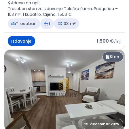
Adresa na upit
Trosoban stan za izdavanje Tološka šuma, Podgorica –
103 m², 1 kupatilo. Cijena: 1.500 €
Trosoban
1
103 m²
1.500 €
Izdavanje
/
mj.
Stan
29. decembar 2025.