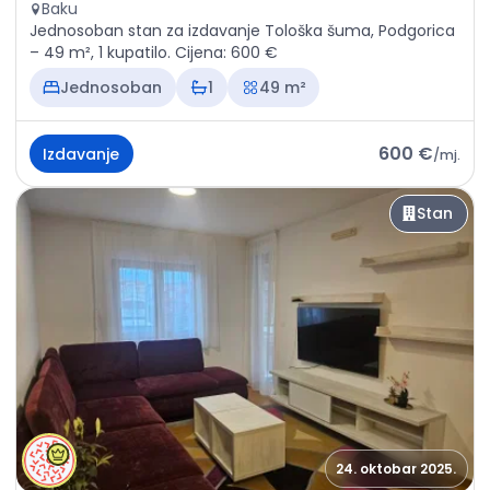
Baku
Jednosoban stan za izdavanje Tološka šuma, Podgorica
– 49 m², 1 kupatilo. Cijena: 600 €
Jednosoban
1
49 m²
600 €
Izdavanje
/
mj.
Stan
24. oktobar 2025.