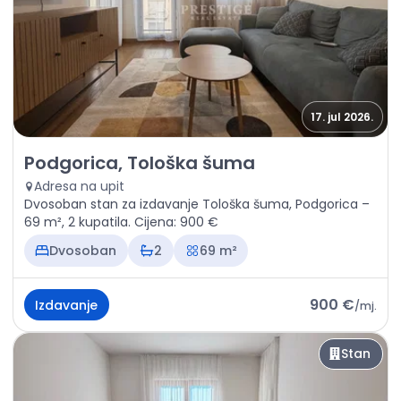
17. jul 2026.
Izdavanje - Stan Podgorica, Tološka šuma
Podgorica, Tološka šuma
Adresa na upit
Dvosoban stan za izdavanje Tološka šuma, Podgorica –
69 m², 2 kupatila. Cijena: 900 €
Dvosoban
2
69 m²
900 €
Izdavanje
/
mj.
Stan