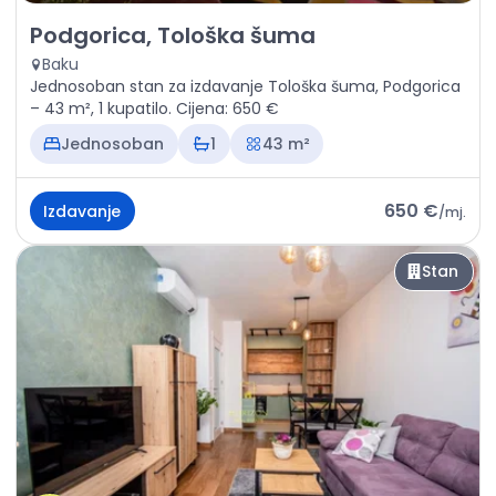
Izdavanje - Stan Podgorica, Tološka šuma
Podgorica, Tološka šuma
Baku
Jednosoban stan za izdavanje Tološka šuma, Podgorica
– 43 m², 1 kupatilo. Cijena: 650 €
Jednosoban
1
43 m²
650 €
Izdavanje
/
mj.
Stan