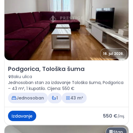
16. jul 2026.
Izdavanje - Stan Podgorica, Tološka šuma
Podgorica, Tološka šuma
Baku ulica
Jednosoban stan za izdavanje Tološka šuma, Podgorica
– 43 m², 1 kupatilo. Cijena: 550 €
Jednosoban
1
43 m²
550 €
Izdavanje
/
mj.
Stan