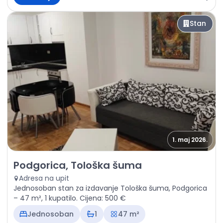
Stan
1. maj 2026.
Izdavanje - Stan Podgorica, Tološka šuma
Podgorica, Tološka šuma
Adresa na upit
Jednosoban stan za izdavanje Tološka šuma, Podgorica
– 47 m², 1 kupatilo. Cijena: 500 €
Jednosoban
1
47 m²