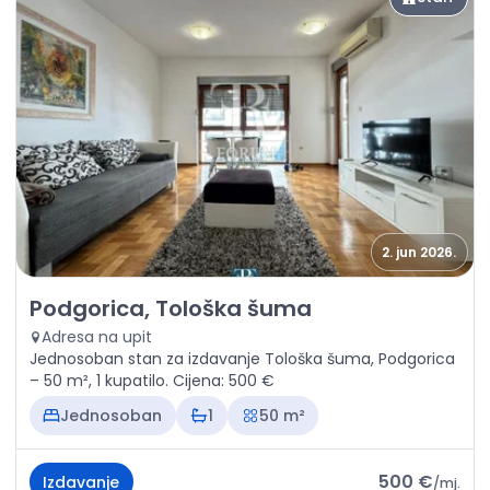
2. jun 2026.
Izdavanje - Stan Podgorica, Tološka šuma
Podgorica, Tološka šuma
Adresa na upit
Jednosoban stan za izdavanje Tološka šuma, Podgorica
– 50 m², 1 kupatilo. Cijena: 500 €
Jednosoban
1
50 m²
500 €
Izdavanje
/
mj.