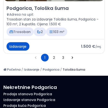
Izdavanje - Stan Podgorica, Tološka šuma
Podgorica, Tološka šuma
Adresa na upit
Trosoban stan za izdavanje Tološka šuma, Podgorica –
103 m², 2 kupatila. Cijena: 1.500 €
Trosoban
2
103 m²
1.500 €
Izdavanje
/
mj.
1
2
3
Početna
/
Izdavanje
/
Podgorica
/
Tološka šuma
Nekretnine Podgorica
Prodaja stanova Podgorica
Izdavanje stanova Podgorica
Prodaja kuća Podgorica