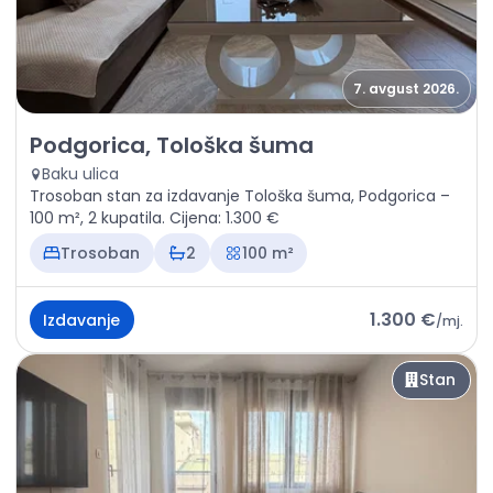
7. avgust 2026.
Izdavanje - Stan Podgorica, Tološka šuma
Podgorica, Tološka šuma
Baku ulica
Trosoban stan za izdavanje Tološka šuma, Podgorica –
100 m², 2 kupatila. Cijena: 1.300 €
Trosoban
2
100 m²
1.300 €
Izdavanje
/
mj.
Stan