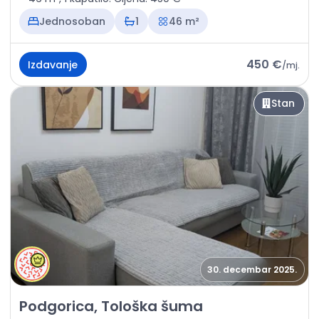
Jednosoban
1
46 m²
450 €
Izdavanje
/
mj.
Stan
30. decembar 2025.
Izdavanje - Stan Podgorica, Tološka šuma
Podgorica, Tološka šuma