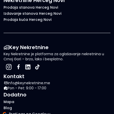
Nekretnine Herceg Novi
Prodaja stanova Herceg Novi
Izdavanje stanova Herceg Novi
Prodaja kuća Herceg Novi
Key Nekretnine
Key Nekretnine je platforma za oglašavanje nekretnina u
Crnoj Gori – brzo, lako i besplatno.
Kontakt
info@keynekretnine.me
Pon - Pet: 9:00 - 17:00
Dodatno
Mapa
Blog
Prati nas na Google-u