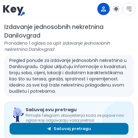
Key
Izdavanje jednosobnih nekretnina
Danilovgrad
Pronađeno 1 oglasa za upit
Izdavanje jednosobnih
nekretnina Danilovgrad
Pregled ponude za izdavanje jednosobnih nekretnina u
Danilovgradu. Oglasi uključuju informacije o kvadraturi,
broju soba, cijeni, lokaciji i dodatnim karakteristikama
kao što su terasa, garaža, spratnost i opremljenost.
Idealno za sve koji traže nekretninu prilagođenu svom
budžetu i potrebama.
Sačuvaj ovu pretragu
Primajte Telegram obavještenja kada se pojave novi
oglasi koji odgovaraju vašoj pretrazi.
Sačuvaj pretragu