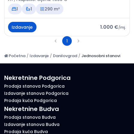
1
1
290 m²
1.000 €
Izdavanje
/
mj.
1
Početna
/
Izdavanje
/
Danilovgrad
/
Jednosobni stanovi
Nekretnine Podgorica
Prodaja stanova Podgorica
Izdavanje stanova Podgorica
Prodaja kuća Podgorica
Nekretnine Budva
Prodaja stanova Budva
Izdavanje stanova Budva
Prodaja kuća Budva