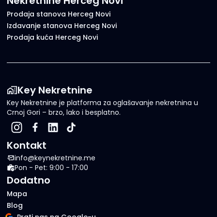
Nekretnine Herceg Novi
Prodaja stanova Herceg Novi
Izdavanje stanova Herceg Novi
Prodaja kuća Herceg Novi
Key Nekretnine
Key Nekretnine je platforma za oglašavanje nekretnina u
Crnoj Gori – brzo, lako i besplatno.
Kontakt
info@keynekretnine.me
Pon - Pet: 9:00 - 17:00
Dodatno
Mapa
Blog
Prati nas na Google-u