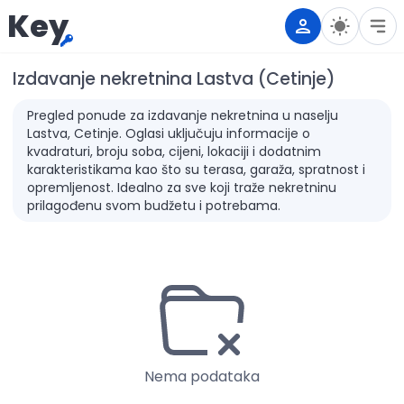
Key
Izdavanje nekretnina Lastva (Cetinje)
Pregled ponude za izdavanje nekretnina u naselju
Lastva, Cetinje. Oglasi uključuju informacije o
kvadraturi, broju soba, cijeni, lokaciji i dodatnim
karakteristikama kao što su terasa, garaža, spratnost i
opremljenost. Idealno za sve koji traže nekretninu
prilagođenu svom budžetu i potrebama.
Nema podataka