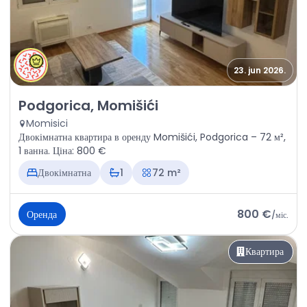
23. jun 2026.
Оренда - Квартира Podgorica, Momišići
Podgorica, Momišići
Momisici
Двокімнатна квартира в оренду Momišići, Podgorica – 72 м²,
1 ванна. Ціна: 800 €
Двокімнатна
1
72 m²
800 €
Оренда
/
міс.
Квартира