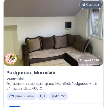
Квартира
21. april 2026.
Оренда - Квартира Podgorica, Momišići
Podgorica, Momišići
Momisici
Однокімнатна квартира в оренду Momišići, Podgorica – 45
м², 1 ванна. Ціна: 400 €
Однокімнатна
1
45 m²