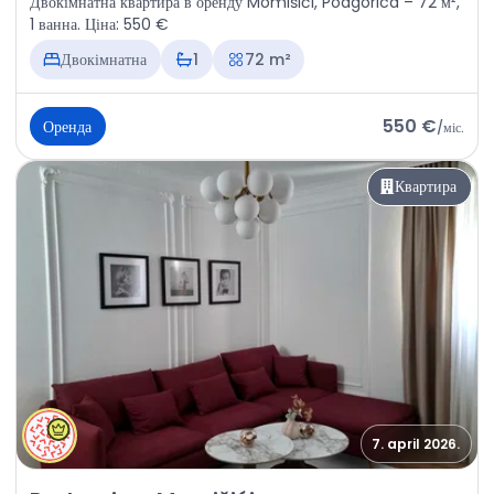
Двокімнатна квартира в оренду Momišići, Podgorica – 72 м²,
1 ванна. Ціна: 550 €
Двокімнатна
1
72 m²
550 €
Оренда
/
міс.
Квартира
7. april 2026.