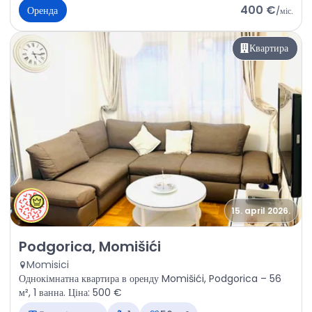
400 €
Оренда
/
міс.
Квартира
15. april 2026.
Оренда - Квартира Podgorica, Momišići
Podgorica, Momišići
Momisici
Однокімнатна квартира в оренду Momišići, Podgorica – 56
м², 1 ванна. Ціна: 500 €