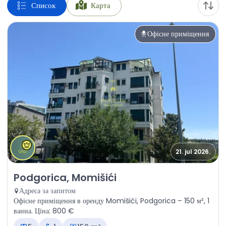
Список
Карта
Офісне приміщення
21. jul 2026.
Оренда - Офісне приміщення Podgorica, Momišići
Podgorica, Momišići
Адреса за запитом
Офісне приміщення в оренду Momišići, Podgorica – 150 м², 1
ванна. Ціна: 800 €