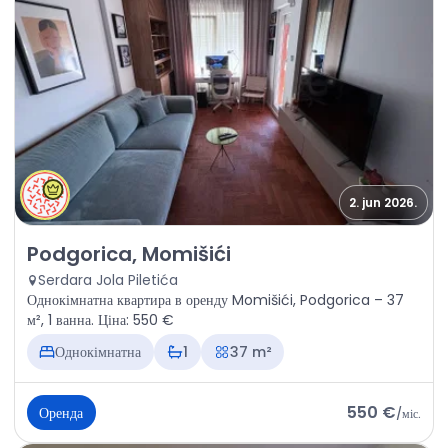
2. jun 2026.
Оренда - Квартира Podgorica, Momišići
Podgorica, Momišići
Serdara Jola Piletića
Однокімнатна квартира в оренду Momišići, Podgorica – 37
м², 1 ванна. Ціна: 550 €
Однокімнатна
1
37 m²
550 €
Оренда
/
міс.