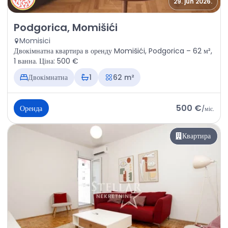
29. jun 2026.
Оренда - Квартира Podgorica, Momišići
Podgorica, Momišići
Momisici
Двокімнатна квартира в оренду Momišići, Podgorica – 62 м²,
1 ванна. Ціна: 500 €
Двокімнатна
1
62 m²
500 €
Оренда
/
міс.
Квартира