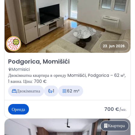
23. jun 2026.
Оренда - Квартира Podgorica, Momišići
Podgorica, Momišići
Momisici
Двокімнатна квартира в оренду Momišići, Podgorica – 62 м²,
1 ванна. Ціна: 700 €
Двокімнатна
1
62 m²
700 €
Оренда
/
міс.
Квартира