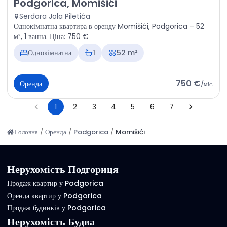
Оренда - Квартира Podgorica, Momišići
Podgorica, Momišići
Serdara Jola Piletića
Однокімнатна квартира в оренду Momišići, Podgorica – 52
м², 1 ванна. Ціна: 750 €
Однокімнатна
1
52 m²
750 €
Оренда
/
міс.
1
2
3
4
5
6
7
Головна
/
Оренда
/
Podgorica
/
Momišići
Нерухомість Подгориця
Продаж квартир у Podgorica
Оренда квартир у Podgorica
Продаж будинків у Podgorica
Нерухомість Будва