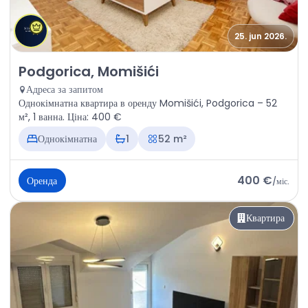
25. jun 2026.
Оренда - Квартира Podgorica, Momišići
Podgorica, Momišići
Адреса за запитом
Однокімнатна квартира в оренду Momišići, Podgorica – 52
м², 1 ванна. Ціна: 400 €
Однокімнатна
1
52 m²
400 €
Оренда
/
міс.
Квартира