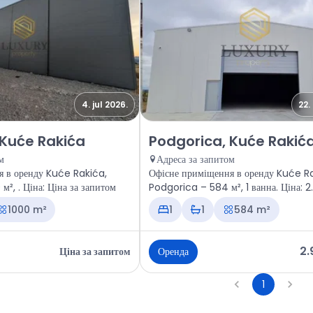
4. jul 2026.
22.
е приміщення Podgorica, Kuće Rakića
Оренда - Офісне приміщення Po
 Kuće Rakića
Podgorica, Kuće Rakić
м
Адреса за запитом
я в оренду Kuće Rakića,
Офісне приміщення в оренду Kuće R
Podgorica – 1000 м², . Ціна: Ціна за запитом
Podgorica – 584 м², 1 ванна. Ціна: 
1000 m²
1
1
584 m²
2.
Ціна за запитом
Оренда
1