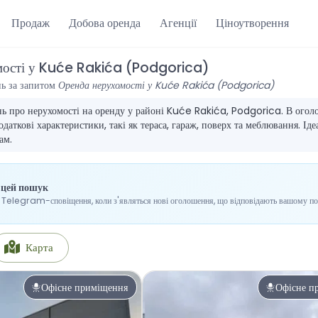
Продаж
Добова оренда
Агенції
Ціноутворення
мості у Kuće Rakića (Podgorica)
ь за запитом
Оренда нерухомості у Kuće Rakića (Podgorica)
ь про нерухомості на оренду у районі Kuće Rakića, Podgorica. В оголош
даткові характеристики, такі як тераса, гараж, поверх та меблювання. Іде
ам.
 цей пошук
Telegram-сповіщення, коли з'являться нові оголошення, що відповідають вашому п
Карта
Офісне приміщення
Офісне п