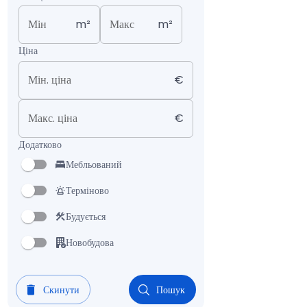
Мін
m²
Макс
m²
Ціна
Мін. ціна
€
Макс. ціна
€
Додатково
Мебльований
Терміново
Будується
Новобудова
Скинути
Пошук