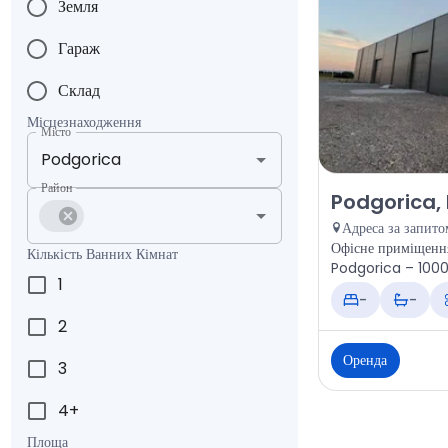
Земля
Гараж
Склад
Місцезнаходження
Місто
Район
Оренда - Офісн
Podgorica,
Адреса за запито
Офісне приміщенн
Кількість Ванних Кімнат
1
-
-
2
Оренда
3
4+
Площа