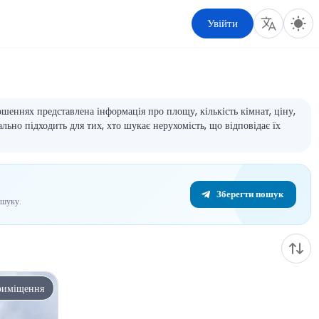
Увійти
еннях представлена інформація про площу, кількість кімнат, ціну,
ально підходить для тих, хто шукає нерухомість, що відповідає їх
Зберегти пошук
ошуку.
риміщення