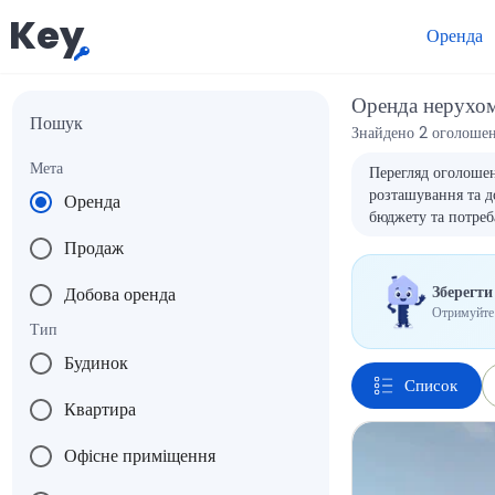
Key
Оренда
Оренда нерухо
Пошук
Знайдено 2 оголошен
Мета
Перегляд оголошен
розташування та до
Оренда
бюджету та потреб
Продаж
Зберегти
Добова оренда
Отримуйте 
Тип
Будинок
Список
Квартира
Офісне приміщення