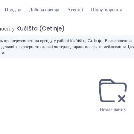
Продаж
Добова оренда
Агенції
Ціноутворення
ості у Kućišta (Cetinje)
ь про нерухомості на оренду у районі Kućišta, Cetinje. В оголошеннях п
даткові характеристики, такі як тераса, гараж, поверх та меблювання. Іде
ам.
Немає даних