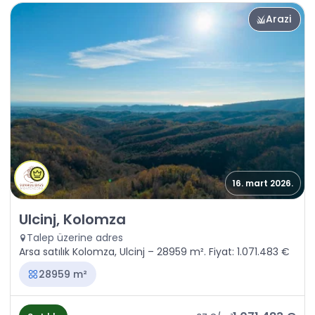
Arazi
16. mart 2026.
Satılık - Arazi Ulcinj, Kolomza
Ulcinj, Kolomza
Talep üzerine adres
Arsa satılık Kolomza, Ulcinj – 28959 m². Fiyat: 1.071.483 €
28959 m²