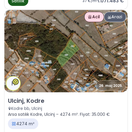
1.071.483 €
Satılık
37 €
/m²
Acil
Arazi
H
26. maj 2025.
Satılık - Arazi Ulcinj, Kodre
Ulcinj, Kodre
Kodre bb, Ulcinj
Arsa satılık Kodre, Ulcinj – 4274 m². Fiyat: 35.000 €
4274 m²