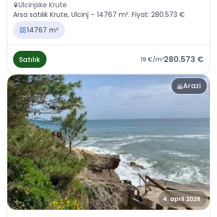
Ulcinjske Krute
Arsa satılık Krute, Ulcinj – 14767 m². Fiyat: 280.573 €
14767 m²
280.573 €
Satılık
19 €
/m²
Arazi
4. april 2026.