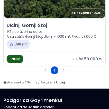
24. novembar 2025.
Satılık - Arazi Ulcinj, Gornji Štoj
Ulcinj, Gornji Štoj
Talep üzerine adres
Arsa satılık Gornji Štoj, Ulcinj – 1000 m². Fiyat: 53.000 €
1000 m²
53.000 €
Satılık
53 €
/m²
1
Ana sayfa
/
Satılık
/
Araziler
/
Ulcinj
Podgorica Gayrimenkul
Podgorica'de satılık daireler