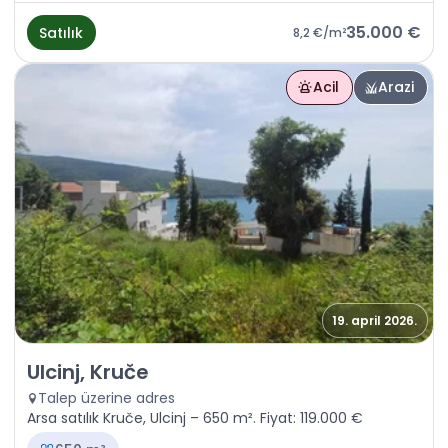
35.000 €
Satılık
8,2 €
/m²
Acil
Arazi
19. april 2026.
Satılık - Arazi Ulcinj, Kruče
Ulcinj, Kruče
Talep üzerine adres
Arsa satılık Kruče, Ulcinj – 650 m². Fiyat: 119.000 €