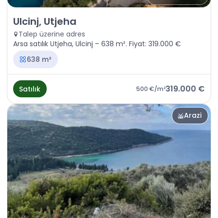
Satılık - Arazi Ulcinj, Utjeha
Ulcinj, Utjeha
Talep üzerine adres
Arsa satılık Utjeha, Ulcinj – 638 m². Fiyat: 319.000 €
638 m²
319.000 €
Satılık
500 €
/m²
Arazi