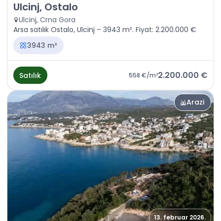
Satılık - Arazi Ulcinj, Ostalo
Ulcinj, Ostalo
Ulcinj, Crna Gora
Arsa satılık Ostalo, Ulcinj – 3943 m². Fiyat: 2.200.000 €
3943 m²
2.200.000 €
Satılık
558 €
/m²
Arazi
13. februar 2026.