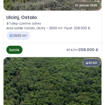
31. januar 2026.
Satılık - Arazi Ulcinj, Ostalo
Ulcinj, Ostalo
Talep üzerine adres
Arsa satılık Ostalo, Ulcinj – 2600 m². Fiyat: 208.000 €
2600 m²
208.000 €
Satılık
80 €
/m²
Arazi