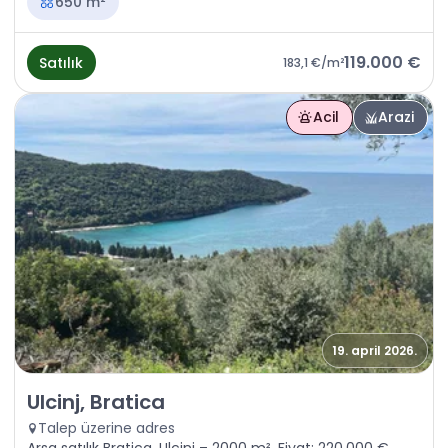
650 m²
119.000 €
Satılık
183,1 €
/m²
Acil
Arazi
19. april 2026.
Satılık - Arazi Ulcinj, Bratica
Ulcinj, Bratica
Talep üzerine adres