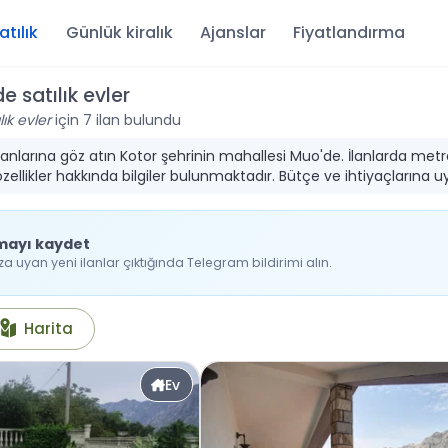
atılık
Günlük kiralık
Ajanslar
Fiyatlandırma
 satılık evler
ık evler
için 7 ilan bulundu
k ilanlarına göz atın Kotor şehrinin mahallesi Muo'de. İlanlarda met
ellikler hakkında bilgiler bulunmaktadır. Bütçe ve ihtiyaçlarına u
mayı kaydet
 uyan yeni ilanlar çıktığında Telegram bildirimi alın.
Harita
Ev