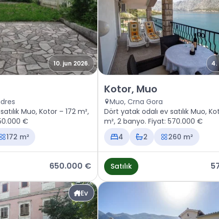
10. jun 2026.
4.
or, Muo
Satılık - Ev Kotor, Muo
Kotor, Muo
adres
Muo, Crna Gora
 satılık Muo, Kotor – 172 m²,
Dört yatak odalı ev satılık Muo, Ko
650.000 €
m², 2 banyo. Fiyat: 570.000 €
172 m²
4
2
260 m²
650.000 €
5
Satılık
Ev