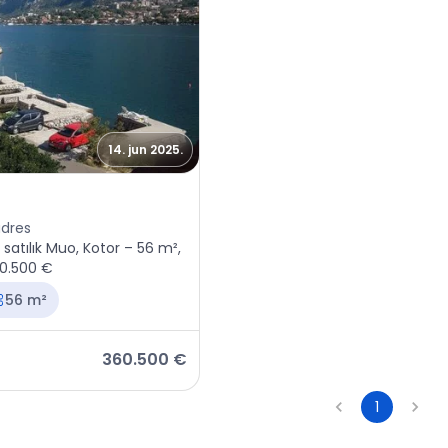
14. jun 2025.
or, Muo
adres
 satılık Muo, Kotor – 56 m²,
60.500 €
56 m²
360.500 €
1