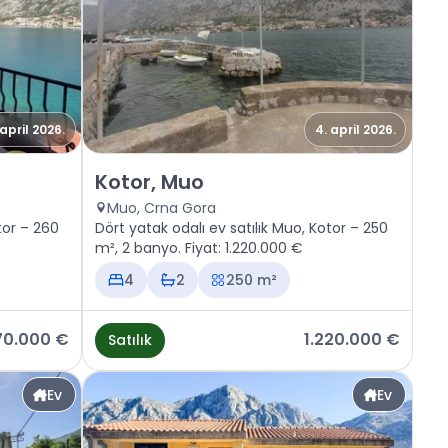
 april 2026.
4. april 2026.
Satılık - Ev Kotor, Muo
Kotor, Muo
Muo, Crna Gora
tor – 260
Dört yatak odalı ev satılık Muo, Kotor – 250
m², 2 banyo. Fiyat: 1.220.000 €
4
2
250 m²
70.000 €
1.220.000 €
Satılık
Ev
Ev