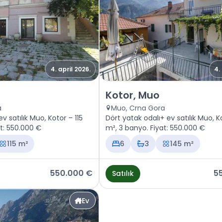
4. april 2026.
4.
or, Muo
Satılık - Ev Kotor, Muo
Kotor, Muo
a
Muo, Crna Gora
v satılık Muo, Kotor – 115
Dört yatak odalı+ ev satılık Muo, K
at: 550.000 €
m², 3 banyo. Fiyat: 550.000 €
115 m²
6
3
145 m²
550.000 €
5
Satılık
Ev