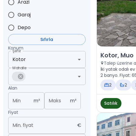
Arazi
Garaj
Depo
Sıfırla
Konum
Şehir
Satılık - Ev Kot
Kotor, Muo
Talep üzerine 
Mahalle
İki yatak odalı ev
2 banyo. Fiyat: 
2
2
Alan
Min
m²
Maks
m²
Satılık
Fiyat
Min. fiyat
€