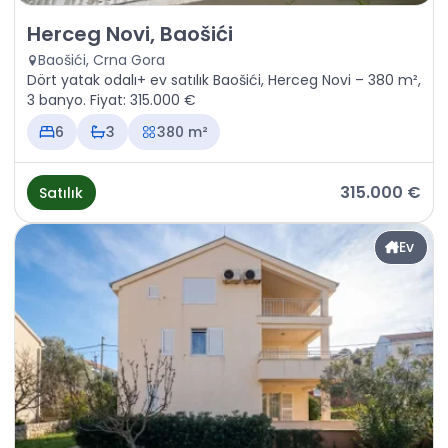
Satılık - Ev Herceg Novi, Baošići
Herceg Novi, Baošići
Baošići, Crna Gora
Dört yatak odalı+ ev satılık Baošići, Herceg Novi – 380 m²,
3 banyo. Fiyat: 315.000 €
6
3
380 m²
315.000 €
Satılık
Ev