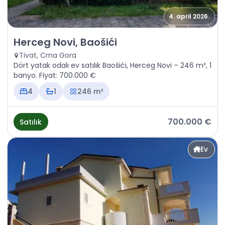
4. april 2026.
Satılık - Ev Herceg Novi, Baošići
Herceg Novi, Baošići
Tivat, Crna Gora
Dört yatak odalı ev satılık Baošići, Herceg Novi – 246 m², 1
banyo. Fiyat: 700.000 €
4
1
246 m²
700.000 €
Satılık
Ev