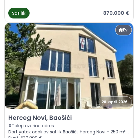
870.000 €
Satılık
Ev
26. april 2026.
Satılık - Ev Herceg Novi, Baošići
Herceg Novi, Baošići
Talep üzerine adres
Dört yatak odalı ev satılık Baošići, Herceg Novi – 250 m², .