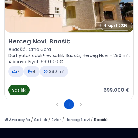
4. april 2026.
Satılık - Ev Herceg Novi, Baošići
Herceg Novi, Baošići
Baošići, Crna Gora
Dört yatak odalı+ ev satılık Baošići, Herceg Novi – 280 m²,
4 banyo. Fiyat: 699.000 €
7
4
280 m²
699.000 €
Satılık
1
Ana sayfa
/
Satılık
/
Evler
/
Herceg Novi
/
Baošići