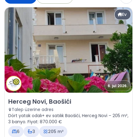
Ev
6. jul 2026.
Satılık - Ev Herceg Novi, Baošići
Herceg Novi, Baošići
Talep üzerine adres
Dört yatak odalı+ ev satılık Baošići, Herceg Novi – 205 m²,
3 banyo. Fiyat: 870.000 €
6
3
205 m²