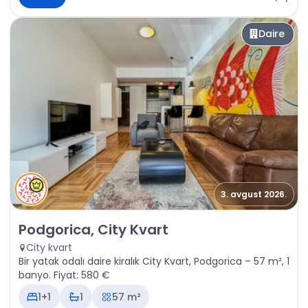
Daire
3. avgust 2026.
Kiralık - Daire Podgorica, City Kvart
Podgorica, City Kvart
City kvart
Bir yatak odalı daire kiralık City Kvart, Podgorica – 57 m², 1
banyo. Fiyat: 580 €
1+1
1
57 m²