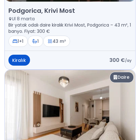
Kiralık - Daire Podgorica, Krivi Most
Podgorica, Krivi Most
Ul 8 marta
Bir yatak odalı daire kiralık Krivi Most, Podgorica – 43 m², 1
banyo. Fiyat: 300 €
1+1
1
43 m²
300 €
Kiralık
/
ay
Daire