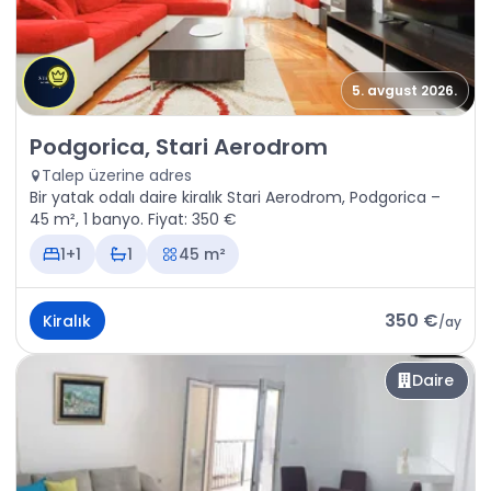
5. avgust 2026.
Kiralık - Daire Podgorica, Stari Aerodrom
Podgorica, Stari Aerodrom
Talep üzerine adres
Bir yatak odalı daire kiralık Stari Aerodrom, Podgorica –
45 m², 1 banyo. Fiyat: 350 €
1+1
1
45 m²
350 €
Kiralık
/
ay
Daire