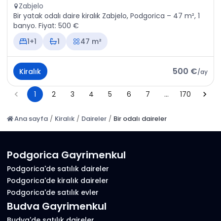
Zabjelo
Bir yatak odalı daire kiralık Zabjelo, Podgorica – 47 m², 1
banyo. Fiyat: 500 €
1+1
1
47 m²
500 €
Kiralık
/
ay
1
2
3
4
5
6
7
…
170
Ana sayfa
/
Kiralık
/
Daireler
/
Bir odalı daireler
Podgorica Gayrimenkul
Podgorica'de satılık daireler
Podgorica'de kiralık daireler
Podgorica'de satılık evler
Budva Gayrimenkul
Budva'de satılık daireler