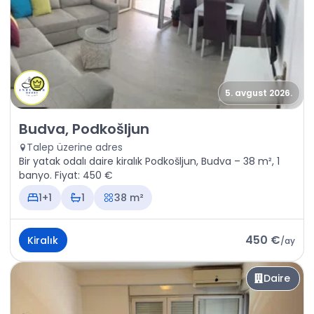
5. avgust 2026.
Kiralık - Daire Budva, Podkošljun
Budva, Podkošljun
Talep üzerine adres
Bir yatak odalı daire kiralık Podkošljun, Budva – 38 m², 1
banyo. Fiyat: 450 €
1+1
1
38 m²
450 €
Kiralık
/
ay
Daire