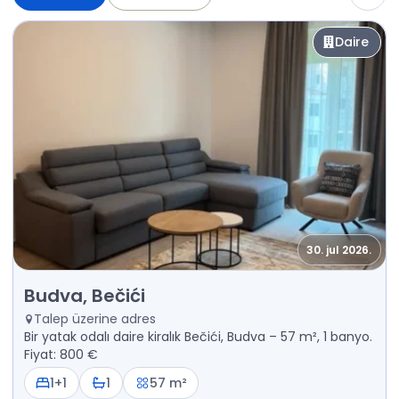
Daire
30. jul 2026.
Kiralık - Daire Budva, Bečići
Budva, Bečići
Talep üzerine adres
Bir yatak odalı daire kiralık Bečići, Budva – 57 m², 1 banyo.
Fiyat: 800 €
1+1
1
57 m²