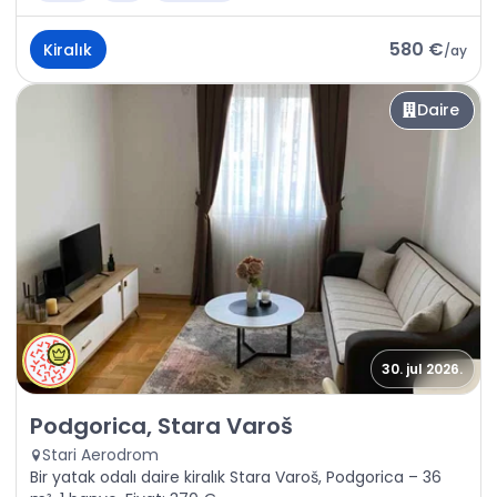
580 €
Kiralık
/
ay
Daire
30. jul 2026.
Kiralık - Daire Podgorica, Stara Varoš
Podgorica, Stara Varoš
Stari Aerodrom
Bir yatak odalı daire kiralık Stara Varoš, Podgorica – 36