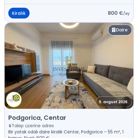
800 €
Kiralık
/
ay
Daire
5. avgust 2026.
Kiralık - Daire Podgorica, Centar
Podgorica, Centar
Talep üzerine adres
Bir yatak odalı daire kiralık Centar, Podgorica – 55 m², 1