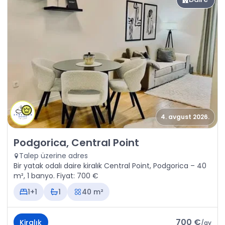
4. avgust 2026.
Kiralık - Daire Podgorica, Central Point
Podgorica, Central Point
Talep üzerine adres
Bir yatak odalı daire kiralık Central Point, Podgorica – 40
m², 1 banyo. Fiyat: 700 €
1+1
1
40 m²
700 €
Kiralık
/
ay