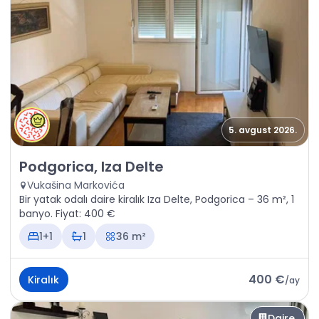
5. avgust 2026.
Kiralık - Daire Podgorica, Iza Delte
Podgorica, Iza Delte
Vukašina Markovića
Bir yatak odalı daire kiralık Iza Delte, Podgorica – 36 m², 1
banyo. Fiyat: 400 €
1+1
1
36 m²
400 €
Kiralık
/
ay
Daire