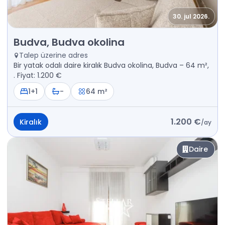
30. jul 2026.
Kiralık - Daire Budva, Budva okolina
Budva, Budva okolina
Talep üzerine adres
Bir yatak odalı daire kiralık Budva okolina, Budva – 64 m²,
. Fiyat: 1.200 €
1+1
-
64 m²
1.200 €
Kiralık
/
ay
Daire