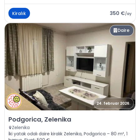
350 €
Kiralık
/
ay
Daire
24. februar 2026.
Kiralık - Daire Podgorica, Zelenika
Podgorica, Zelenika
Zelenika
İki yatak odalı daire kiralık Zelenika, Podgorica – 80 m², 1