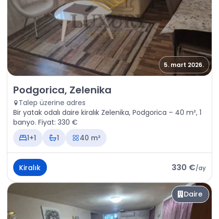
5. mart 2026.
Kiralık - Daire Podgorica, Zelenika
Podgorica, Zelenika
Talep üzerine adres
Bir yatak odalı daire kiralık Zelenika, Podgorica – 40 m², 1
banyo. Fiyat: 330 €
1+1
1
40 m²
330 €
Kiralık
/
ay
Daire