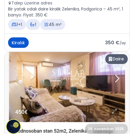
Talep üzerine adres
Bir yatak odalı daire kiralık Zelenika, Podgorica – 45 m², 1
banyo. Fiyat: 350 €
1+1
1
45 m²
350 €
Kiralık
/
ay
Daire
29. novembar 2025.