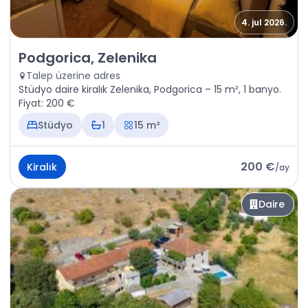
4. jul 2026.
Kiralık - Daire Podgorica, Zelenika
Podgorica, Zelenika
Talep üzerine adres
Stüdyo daire kiralık Zelenika, Podgorica – 15 m², 1 banyo.
Fiyat: 200 €
Stüdyo
1
15 m²
200 €
Kiralık
/
ay
Daire