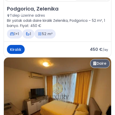
Kiralık - Daire Podgorica, Zelenika
Podgorica, Zelenika
Talep üzerine adres
Bir yatak odalı daire kiralık Zelenika, Podgorica – 52 m², 1
banyo. Fiyat: 450 €
1+1
1
52 m²
450 €
Kiralık
/
ay
Daire