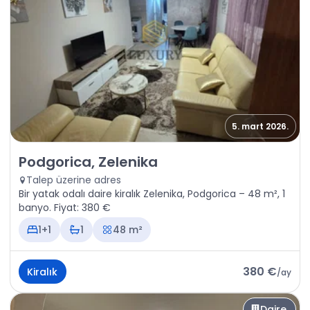
5. mart 2026.
Kiralık - Daire Podgorica, Zelenika
Podgorica, Zelenika
Talep üzerine adres
Bir yatak odalı daire kiralık Zelenika, Podgorica – 48 m², 1
banyo. Fiyat: 380 €
1+1
1
48 m²
380 €
Kiralık
/
ay
Daire