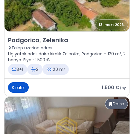
13. mart 2026.
Kiralık - Daire Podgorica, Zelenika
Podgorica, Zelenika
Talep üzerine adres
Üç yatak odalı daire kiralık Zelenika, Podgorica – 120 m², 2
banyo. Fiyat: 1.500 €
3+1
2
120 m²
1.500 €
Kiralık
/
ay
Daire