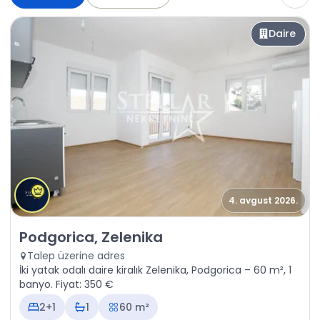
Daire
4. avgust 2026.
Kiralık - Daire Podgorica, Zelenika
Podgorica, Zelenika
Talep üzerine adres
İki yatak odalı daire kiralık Zelenika, Podgorica – 60 m², 1
banyo. Fiyat: 350 €
2+1
1
60 m²