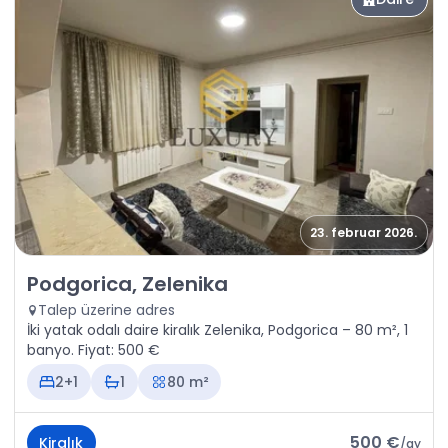
23. februar 2026.
Kiralık - Daire Podgorica, Zelenika
Podgorica, Zelenika
Talep üzerine adres
İki yatak odalı daire kiralık Zelenika, Podgorica – 80 m², 1
banyo. Fiyat: 500 €
2+1
1
80 m²
500 €
Kiralık
/
ay