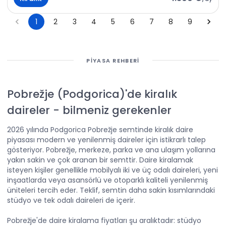
1
2
3
4
5
6
7
8
9
PIYASA REHBERI
Pobrežje (Podgorica)'de kiralık
daireler
-
bilmeniz gerekenler
2026 yılında Podgorica Pobrežje semtinde kiralık daire
piyasası modern ve yenilenmiş daireler için istikrarlı talep
gösteriyor. Pobrežje, merkeze, parka ve ana ulaşım yollarına
yakın sakin ve çok aranan bir semttir. Daire kiralamak
isteyen kişiler genellikle mobilyalı iki ve üç odalı daireleri, yeni
inşaatlarda veya asansörlü ve otoparklı kaliteli yenilenmiş
üniteleri tercih eder. Teklif, semtin daha sakin kısımlarındaki
stüdyo ve tek odalı daireleri de içerir.
Pobrežje'de daire kiralama fiyatları şu aralıktadır: stüdyo