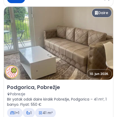
Daire
10. jun 2026.
Kiralık - Daire Podgorica, Pobrežje
Podgorica, Pobrežje
Pobrezje
Bir yatak odalı daire kiralık Pobrežje, Podgorica – 41 m², 1
banyo. Fiyat: 550 €
1+1
1
41 m²