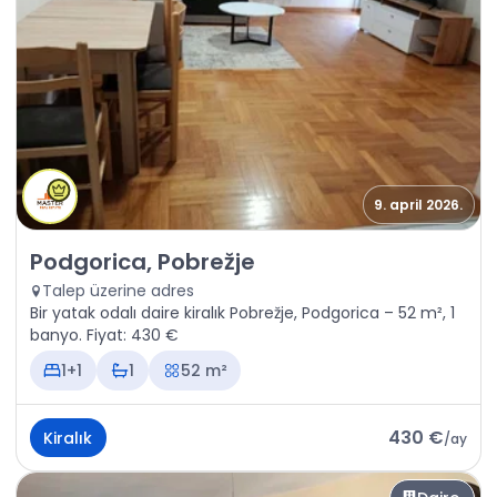
9. april 2026.
Kiralık - Daire Podgorica, Pobrežje
Podgorica, Pobrežje
Talep üzerine adres
Bir yatak odalı daire kiralık Pobrežje, Podgorica – 52 m², 1
banyo. Fiyat: 430 €
1+1
1
52 m²
430 €
Kiralık
/
ay