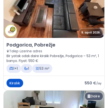
9. april 2026.
Kiralık - Daire Podgorica, Pobrežje
Podgorica, Pobrežje
Talep üzerine adres
Bir yatak odalı daire kiralık Pobrežje, Podgorica – 53 m², 1
banyo. Fiyat: 550 €
1+1
1
53 m²
550 €
Kiralık
/
ay
Daire