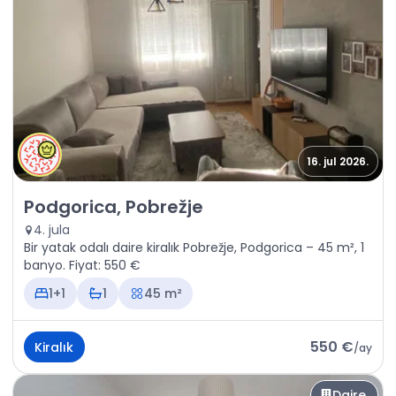
16. jul 2026.
Kiralık - Daire Podgorica, Pobrežje
Podgorica, Pobrežje
4. jula
Bir yatak odalı daire kiralık Pobrežje, Podgorica – 45 m², 1
banyo. Fiyat: 550 €
1+1
1
45 m²
550 €
Kiralık
/
ay
Daire