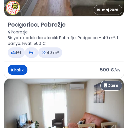
19. maj 2026.
Kiralık - Daire Podgorica, Pobrežje
Podgorica, Pobrežje
Pobrezje
Bir yatak odalı daire kiralık Pobrežje, Podgorica – 40 m², 1
banyo. Fiyat: 500 €
1+1
1
40 m²
500 €
Kiralık
/
ay
Daire