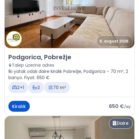
6. avgust 2026.
Kiralık - Daire Podgorica, Pobrežje
Podgorica, Pobrežje
Talep üzerine adres
İki yatak odalı daire kiralık Pobrežje, Podgorica – 70 m², 2
banyo. Fiyat: 650 €
2+1
2
70 m²
650 €
Kiralık
/
ay
Daire