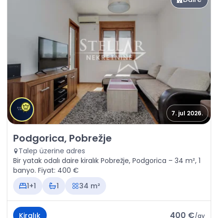
7. jul 2026.
Kiralık - Daire Podgorica, Pobrežje
Podgorica, Pobrežje
Talep üzerine adres
Bir yatak odalı daire kiralık Pobrežje, Podgorica – 34 m², 1
banyo. Fiyat: 400 €
1+1
1
34 m²
400 €
Kiralık
/
ay