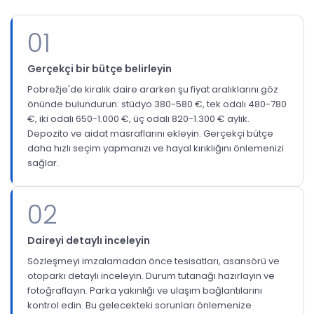
01
Gerçekçi bir bütçe belirleyin
Pobrežje'de kiralık daire ararken şu fiyat aralıklarını göz
önünde bulundurun: stüdyo 380-580 €, tek odalı 480-780
€, iki odalı 650-1.000 €, üç odalı 820-1.300 € aylık.
Depozito ve aidat masraflarını ekleyin. Gerçekçi bütçe
daha hızlı seçim yapmanızı ve hayal kırıklığını önlemenizi
sağlar.
02
Daireyi detaylı inceleyin
Sözleşmeyi imzalamadan önce tesisatları, asansörü ve
otoparkı detaylı inceleyin. Durum tutanağı hazırlayın ve
fotoğraflayın. Parka yakınlığı ve ulaşım bağlantılarını
kontrol edin. Bu gelecekteki sorunları önlemenize