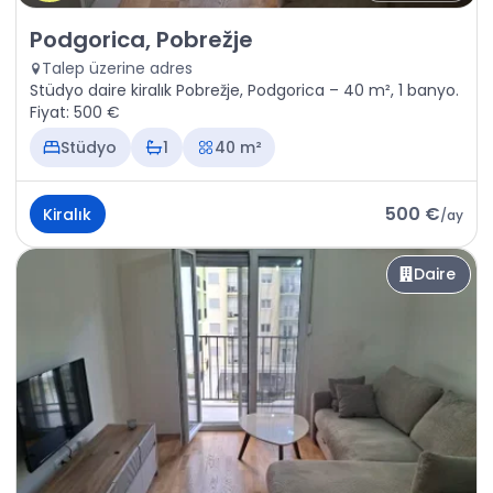
Kiralık - Daire Podgorica, Pobrežje
Podgorica, Pobrežje
Talep üzerine adres
Stüdyo daire kiralık Pobrežje, Podgorica – 40 m², 1 banyo.
Fiyat: 500 €
Stüdyo
1
40 m²
500 €
Kiralık
/
ay
Daire