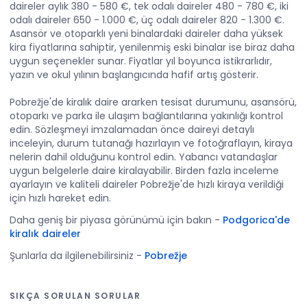
daireler aylık 380 - 580 €, tek odalı daireler 480 - 780 €, iki
odalı daireler 650 - 1.000 €, üç odalı daireler 820 - 1.300 €.
Asansör ve otoparklı yeni binalardaki daireler daha yüksek
kira fiyatlarına sahiptir, yenilenmiş eski binalar ise biraz daha
uygun seçenekler sunar. Fiyatlar yıl boyunca istikrarlıdır,
yazın ve okul yılının başlangıcında hafif artış gösterir.
Pobrežje'de kiralık daire ararken tesisat durumunu, asansörü,
otoparkı ve parka ile ulaşım bağlantılarına yakınlığı kontrol
edin. Sözleşmeyi imzalamadan önce daireyi detaylı
inceleyin, durum tutanağı hazırlayın ve fotoğraflayın, kiraya
nelerin dahil olduğunu kontrol edin. Yabancı vatandaşlar
uygun belgelerle daire kiralayabilir. Birden fazla inceleme
ayarlayın ve kaliteli daireler Pobrežje'de hızlı kiraya verildiği
için hızlı hareket edin.
Daha geniş bir piyasa görünümü için bakın
-
Podgorica'de
kiralık daireler
Şunlarla da ilgilenebilirsiniz
-
Pobrežje
SIKÇA SORULAN SORULAR