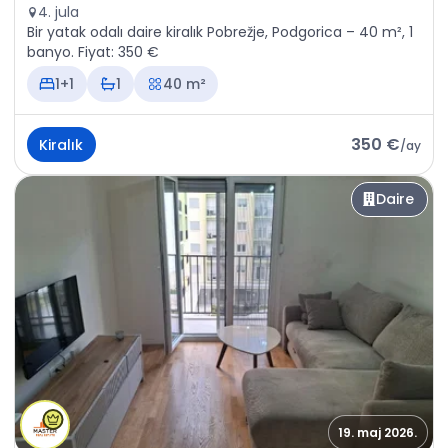
4. jula
Bir yatak odalı daire kiralık Pobrežje, Podgorica – 40 m², 1
banyo. Fiyat: 350 €
1+1
1
40 m²
350 €
Kiralık
/
ay
Daire
19. maj 2026.