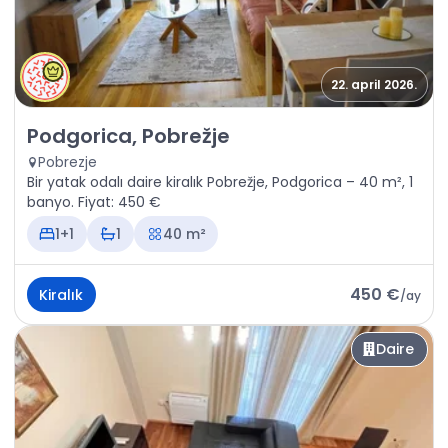
22. april 2026.
Kiralık - Daire Podgorica, Pobrežje
Podgorica, Pobrežje
Pobrezje
Bir yatak odalı daire kiralık Pobrežje, Podgorica – 40 m², 1
banyo. Fiyat: 450 €
1+1
1
40 m²
450 €
Kiralık
/
ay
Daire