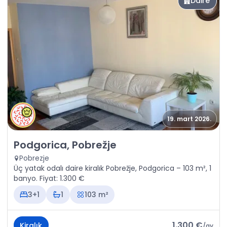
Daire
19. mart 2026.
Kiralık - Daire Podgorica, Pobrežje
Podgorica, Pobrežje
Pobrezje
Üç yatak odalı daire kiralık Pobrežje, Podgorica – 103 m², 1
banyo. Fiyat: 1.300 €
3+1
1
103 m²
1.300 €
Kiralık
/
ay