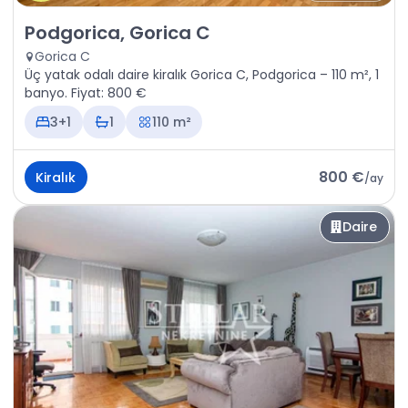
Kiralık - Daire Podgorica, Gorica C
Podgorica, Gorica C
Gorica C
Üç yatak odalı daire kiralık Gorica C, Podgorica – 110 m², 1
banyo. Fiyat: 800 €
3+1
1
110 m²
800 €
Kiralık
/
ay
Daire