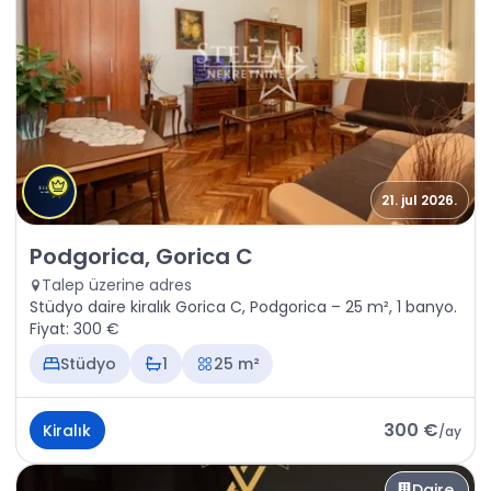
21. jul 2026.
Kiralık - Daire Podgorica, Gorica C
Podgorica, Gorica C
Talep üzerine adres
Stüdyo daire kiralık Gorica C, Podgorica – 25 m², 1 banyo.
Fiyat: 300 €
Stüdyo
1
25 m²
300 €
Kiralık
/
ay
Daire