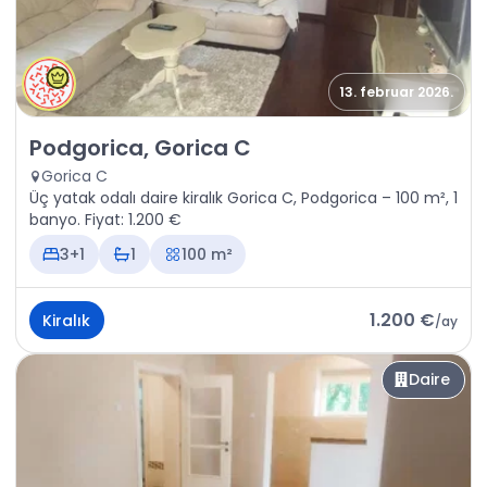
13. februar 2026.
Kiralık - Daire Podgorica, Gorica C
Podgorica, Gorica C
Gorica C
Üç yatak odalı daire kiralık Gorica C, Podgorica – 100 m², 1
banyo. Fiyat: 1.200 €
3+1
1
100 m²
1.200 €
Kiralık
/
ay
Daire