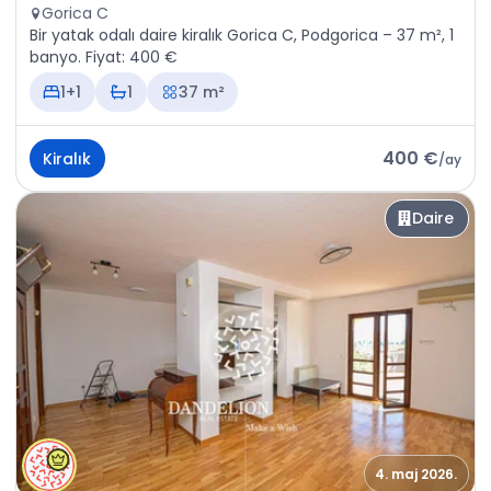
Gorica C
Bir yatak odalı daire kiralık Gorica C, Podgorica – 37 m², 1
banyo. Fiyat: 400 €
1+1
1
37 m²
400 €
Kiralık
/
ay
Daire
4. maj 2026.