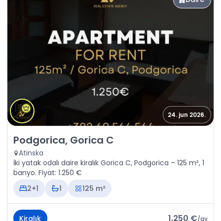
24. jun 2026.
Kiralık - Daire Podgorica, Gorica C
Podgorica, Gorica C
Atinska
İki yatak odalı daire kiralık Gorica C, Podgorica – 125 m², 1
banyo. Fiyat: 1.250 €
2+1
1
125 m²
1.250 €
Kiralık
/
ay