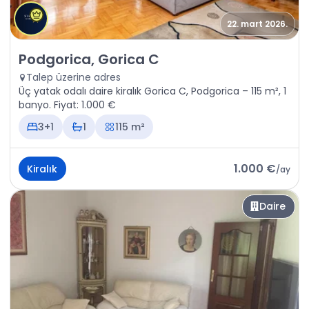
22. mart 2026.
Kiralık - Daire Podgorica, Gorica C
Podgorica, Gorica C
Talep üzerine adres
Üç yatak odalı daire kiralık Gorica C, Podgorica – 115 m², 1
banyo. Fiyat: 1.000 €
3+1
1
115 m²
1.000 €
Kiralık
/
ay
Daire