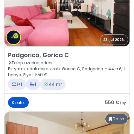
23. jul 2026.
Kiralık - Daire Podgorica, Gorica C
Podgorica, Gorica C
Talep üzerine adres
Bir yatak odalı daire kiralık Gorica C, Podgorica – 44 m², 1
banyo. Fiyat: 550 €
1+1
1
44 m²
550 €
Kiralık
/
ay
Daire