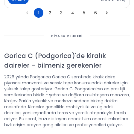
1
2
3
4
5
6
PIYASA REHBERI
Gorica C (Podgorica)'de kiralık
daireler
-
bilmeniz gerekenler
2026 yılında Podgorica Gorica C semtinde kiralık daire
piyasası manzaralı ve sessiz tepe konumundaki daireler için
yüksek talep gösteriyor. Gorica C, Podgorica'nın en prestijli
semtlerinden biridir - şehre ve dağlara muhteşem manzara,
Kraljev Park'a yakınlık ve merkeze sadece birkaç dakika
mesafede. Kiracılar genellikle mobilyalı iki ve üç odalı
daireleri, yeni inşaatlarda teras ve yeraltı otoparkıyla tercih
ediyor. Bu semt, huzur isteyen ancak tüm önemli imkanlara
hızlı erişim arayan genç aileleri ve profesyonelleri çekiyor.