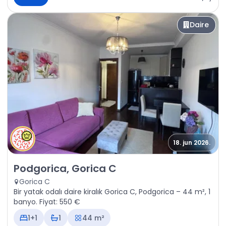
Daire
18. jun 2026.
Kiralık - Daire Podgorica, Gorica C
Podgorica, Gorica C
Gorica C
Bir yatak odalı daire kiralık Gorica C, Podgorica – 44 m², 1
banyo. Fiyat: 550 €
1+1
1
44 m²