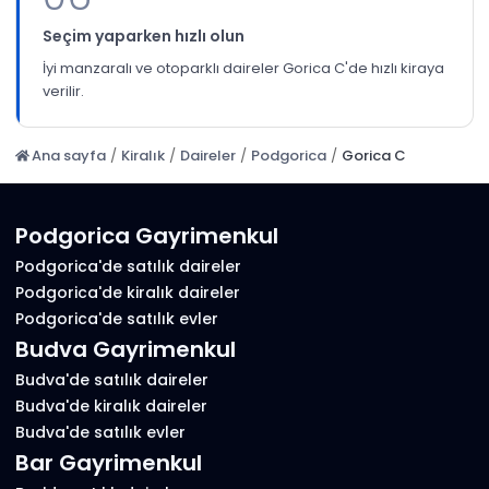
Seçim yaparken hızlı olun
İyi manzaralı ve otoparklı daireler Gorica C'de hızlı kiraya
verilir.
Ana sayfa
/
Kiralık
/
Daireler
/
Podgorica
/
Gorica C
Podgorica Gayrimenkul
Podgorica'de satılık daireler
Podgorica'de kiralık daireler
Podgorica'de satılık evler
Budva Gayrimenkul
Budva'de satılık daireler
Budva'de kiralık daireler
Budva'de satılık evler
Bar Gayrimenkul