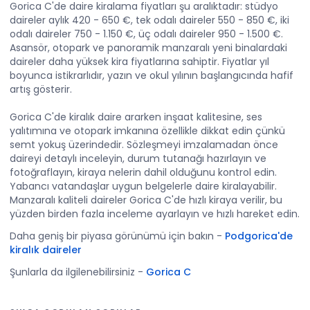
Gorica C'de daire kiralama fiyatları şu aralıktadır: stüdyo
daireler aylık 420 - 650 €, tek odalı daireler 550 - 850 €, iki
odalı daireler 750 - 1.150 €, üç odalı daireler 950 - 1.500 €.
Asansör, otopark ve panoramik manzaralı yeni binalardaki
daireler daha yüksek kira fiyatlarına sahiptir. Fiyatlar yıl
boyunca istikrarlıdır, yazın ve okul yılının başlangıcında hafif
artış gösterir.
Gorica C'de kiralık daire ararken inşaat kalitesine, ses
yalıtımına ve otopark imkanına özellikle dikkat edin çünkü
semt yokuş üzerindedir. Sözleşmeyi imzalamadan önce
daireyi detaylı inceleyin, durum tutanağı hazırlayın ve
fotoğraflayın, kiraya nelerin dahil olduğunu kontrol edin.
Yabancı vatandaşlar uygun belgelerle daire kiralayabilir.
Manzaralı kaliteli daireler Gorica C'de hızlı kiraya verilir, bu
yüzden birden fazla inceleme ayarlayın ve hızlı hareket edin.
Daha geniş bir piyasa görünümü için bakın
-
Podgorica'de
kiralık daireler
Şunlarla da ilgilenebilirsiniz
-
Gorica C