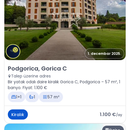
1. decembar 2025.
Kiralık - Daire Podgorica, Gorica C
Podgorica, Gorica C
Talep üzerine adres
Bir yatak odalı daire kiralık Gorica C, Podgorica – 57 m², 1
banyo. Fiyat: 1.100 €
1+1
1
57 m²
1.100 €
Kiralık
/
ay