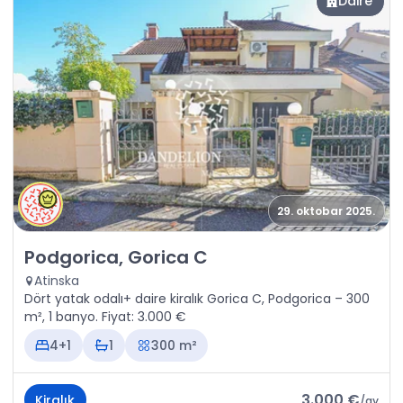
Daire
29. oktobar 2025.
Kiralık - Daire Podgorica, Gorica C
Podgorica, Gorica C
Atinska
Dört yatak odalı+ daire kiralık Gorica C, Podgorica – 300
m², 1 banyo. Fiyat: 3.000 €
4+1
1
300 m²
3.000 €
Kiralık
/
ay