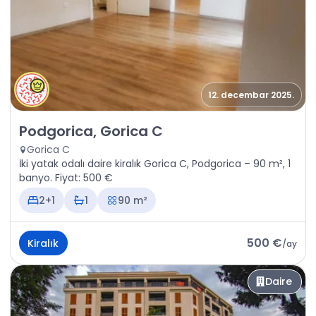
12. decembar 2025.
Kiralık - Daire Podgorica, Gorica C
Podgorica, Gorica C
Gorica C
İki yatak odalı daire kiralık Gorica C, Podgorica – 90 m², 1
banyo. Fiyat: 500 €
2+1
1
90 m²
500 €
Kiralık
/
ay
Daire