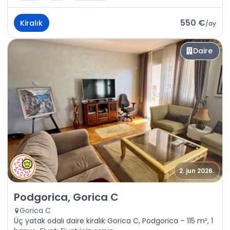
550 €
Kiralık
/
ay
Daire
2. jun 2026.
Kiralık - Daire Podgorica, Gorica C
Podgorica, Gorica C
Gorica C
Üç yatak odalı daire kiralık Gorica C, Podgorica – 115 m², 1