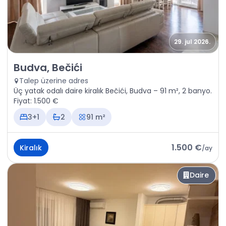
29. jul 2026.
Kiralık - Daire Budva, Bečići
Budva, Bečići
Talep üzerine adres
Üç yatak odalı daire kiralık Bečići, Budva – 91 m², 2 banyo.
Fiyat: 1.500 €
3+1
2
91 m²
1.500 €
Kiralık
/
ay
Daire