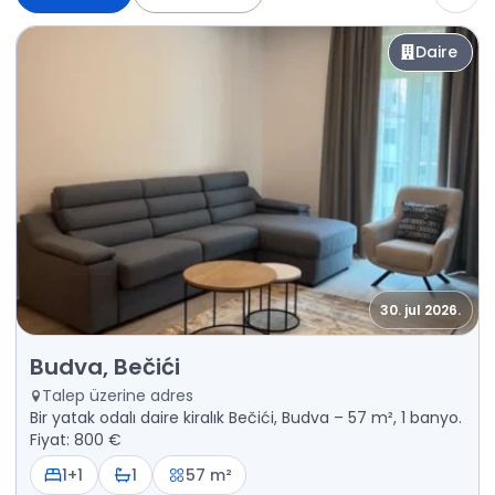
Daire
30. jul 2026.
Kiralık - Daire Budva, Bečići
Budva, Bečići
Talep üzerine adres
Bir yatak odalı daire kiralık Bečići, Budva – 57 m², 1 banyo.
Fiyat: 800 €
1+1
1
57 m²