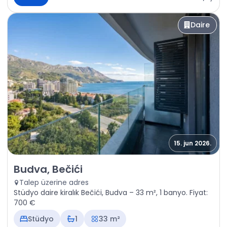
Daire
15. jun 2026.
Kiralık - Daire Budva, Bečići
Budva, Bečići
Talep üzerine adres
Stüdyo daire kiralık Bečići, Budva – 33 m², 1 banyo. Fiyat:
700 €
Stüdyo
1
33 m²