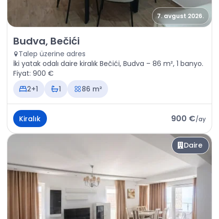
7. avgust 2026.
Kiralık - Daire Budva, Bečići
Budva, Bečići
Talep üzerine adres
İki yatak odalı daire kiralık Bečići, Budva – 86 m², 1 banyo.
Fiyat: 900 €
2+1
1
86 m²
900 €
Kiralık
/
ay
Daire