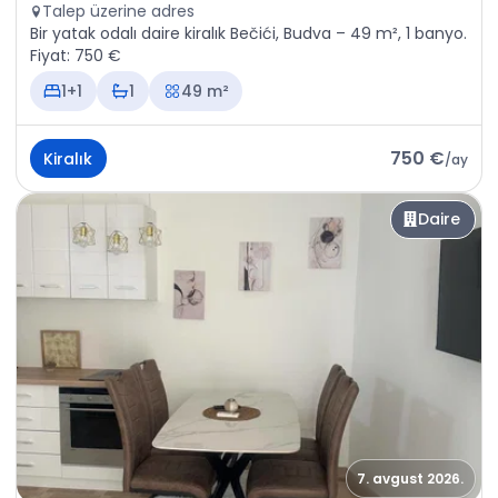
Talep üzerine adres
Bir yatak odalı daire kiralık Bečići, Budva – 49 m², 1 banyo.
Fiyat: 750 €
1+1
1
49 m²
750 €
Kiralık
/
ay
Daire
7. avgust 2026.