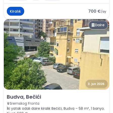
700 €
Kiralık
/
ay
Daire
3. jun 2026.
Kiralık - Daire Budva, Bečići
Budva, Bečići
Sremskog Fronta
İki yatak odalı daire kiralık Bečići, Budva – 58 m², 1 banyo.