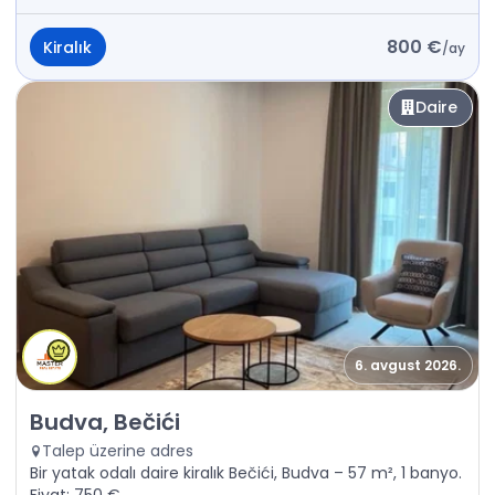
800 €
Kiralık
/
ay
Daire
6. avgust 2026.
Kiralık - Daire Budva, Bečići
Budva, Bečići
Talep üzerine adres
Bir yatak odalı daire kiralık Bečići, Budva – 57 m², 1 banyo.