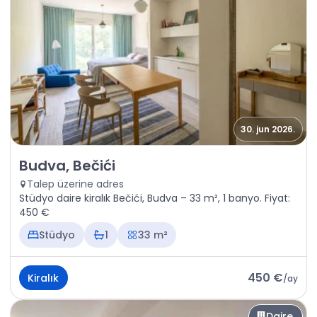
30. jun 2026.
Kiralık - Daire Budva, Bečići
Budva, Bečići
Talep üzerine adres
Stüdyo daire kiralık Bečići, Budva – 33 m², 1 banyo. Fiyat:
450 €
Stüdyo
1
33 m²
450 €
Kiralık
/
ay
Daire