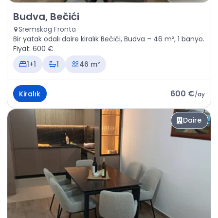
Kiralık - Daire Budva, Bečići
Budva, Bečići
Sremskog Fronta
Bir yatak odalı daire kiralık Bečići, Budva – 46 m², 1 banyo.
Fiyat: 600 €
1+1
1
46 m²
600 €
Kiralık
/
ay
Daire