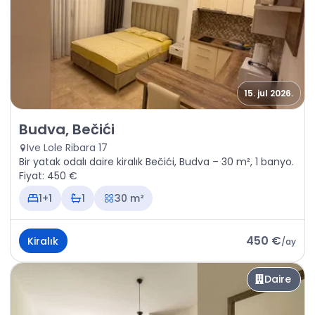
15. jul 2026.
Kiralık - Daire Budva, Bečići
Budva, Bečići
Ive Lole Ribara 17
Bir yatak odalı daire kiralık Bečići, Budva – 30 m², 1 banyo.
Fiyat: 450 €
1+1
1
30 m²
450 €
Kiralık
/
ay
Daire