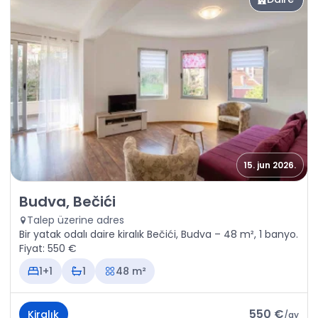
15. jun 2026.
Kiralık - Daire Budva, Bečići
Budva, Bečići
Talep üzerine adres
Bir yatak odalı daire kiralık Bečići, Budva – 48 m², 1 banyo.
Fiyat: 550 €
1+1
1
48 m²
550 €
Kiralık
/
ay