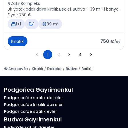
Zafir Kompleks
Bir yatak odalı daire kiralık Bečići, Budva – 39 m², 1 banyo.
Fiyat: 750 €
1+1
1
39 m²
750 €
Kiralık
/
ay
1
2
3
4
Ana sayfa
/
Kiralık
/
Daireler
/
Budva
/
Bečići
Podgorica Gayrimenkul
Podgorica'de satılık daireler
Podgorica'de kiralık daireler
Podgorica'de satılık evler
Budva Gayrimenkul
Budva'de satılık daireler