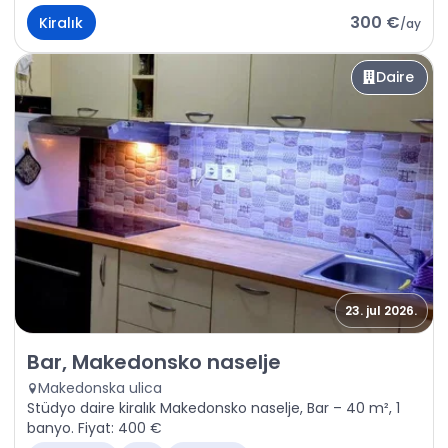
300 €
Kiralık
/
ay
Daire
23. jul 2026.
Kiralık - Daire Bar, Makedonsko naselje
Bar, Makedonsko naselje
Makedonska ulica
Stüdyo daire kiralık Makedonsko naselje, Bar – 40 m², 1
banyo. Fiyat: 400 €