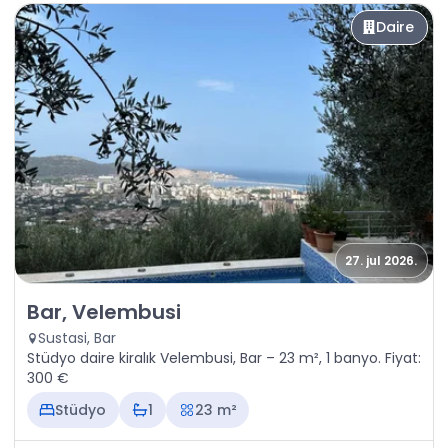
Daire
27. jul 2026.
Kiralık - Daire Bar, Velembusi
Bar, Velembusi
Sustasi, Bar
Stüdyo daire kiralık Velembusi, Bar – 23 m², 1 banyo. Fiyat:
300 €
Stüdyo
1
23 m²