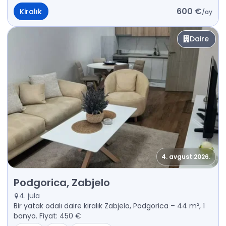
600 €
Kiralık
/
ay
Daire
4. avgust 2026.
Kiralık - Daire Podgorica, Zabjelo
Podgorica, Zabjelo
4. jula
Bir yatak odalı daire kiralık Zabjelo, Podgorica – 44 m², 1
banyo. Fiyat: 450 €