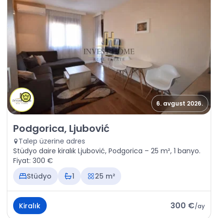
6. avgust 2026.
Kiralık - Daire Podgorica, Ljubović
Podgorica, Ljubović
Talep üzerine adres
Stüdyo daire kiralık Ljubović, Podgorica – 25 m², 1 banyo.
Fiyat: 300 €
Stüdyo
1
25 m²
300 €
Kiralık
/
ay