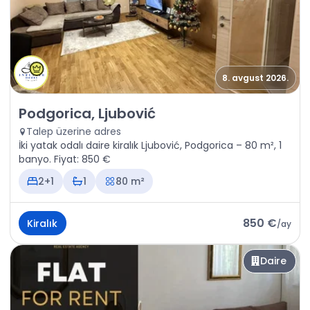
8. avgust 2026.
Kiralık - Daire Podgorica, Ljubović
Podgorica, Ljubović
Talep üzerine adres
İki yatak odalı daire kiralık Ljubović, Podgorica – 80 m², 1
banyo. Fiyat: 850 €
2+1
1
80 m²
850 €
Kiralık
/
ay
Daire