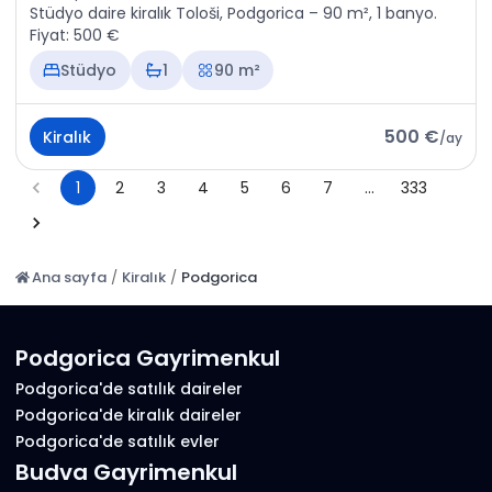
Stüdyo daire kiralık Tološi, Podgorica – 90 m², 1 banyo.
Fiyat: 500 €
Stüdyo
1
90 m²
500 €
Kiralık
/
ay
1
2
3
4
5
6
7
…
333
Ana sayfa
/
Kiralık
/
Podgorica
Podgorica Gayrimenkul
Podgorica'de satılık daireler
Podgorica'de kiralık daireler
Podgorica'de satılık evler
Budva Gayrimenkul