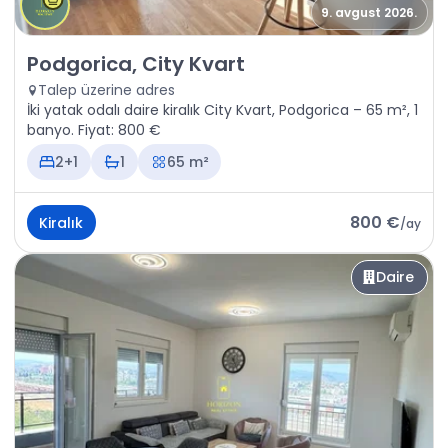
9. avgust 2026.
Kiralık - Daire Podgorica, City Kvart
Podgorica, City Kvart
Talep üzerine adres
İki yatak odalı daire kiralık City Kvart, Podgorica – 65 m², 1
banyo. Fiyat: 800 €
2+1
1
65 m²
800 €
Kiralık
/
ay
Daire