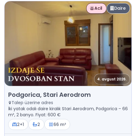
Acil
Daire
4. avgust 2026.
Kiralık - Daire Podgorica, Stari Aerodrom
Podgorica, Stari Aerodrom
Talep üzerine adres
İki yatak odalı daire kiralık Stari Aerodrom, Podgorica – 66
m², 2 banyo. Fiyat: 600 €
2+1
2
66 m²