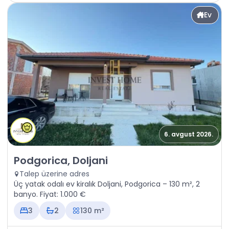
Ev
6. avgust 2026.
Kiralık - Ev Podgorica, Doljani
Podgorica, Doljani
Talep üzerine adres
Üç yatak odalı ev kiralık Doljani, Podgorica – 130 m², 2
banyo. Fiyat: 1.000 €
3
2
130 m²