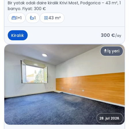
Bir yatak odalı daire kiralık Krivi Most, Podgorica – 43 m², 1
banyo. Fiyat: 300 €
1+1
1
43 m²
300 €
Kiralık
/
ay
İş yeri
28. jul 2026.