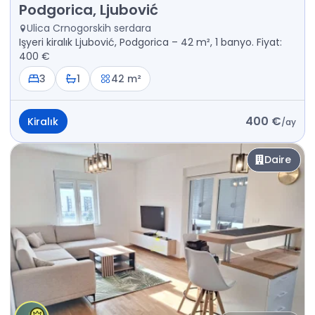
Kiralık - İş yeri Podgorica, Ljubović
Podgorica, Ljubović
Ulica Crnogorskih serdara
Işyeri kiralık Ljubović, Podgorica – 42 m², 1 banyo. Fiyat:
400 €
3
1
42 m²
400 €
Kiralık
/
ay
Daire