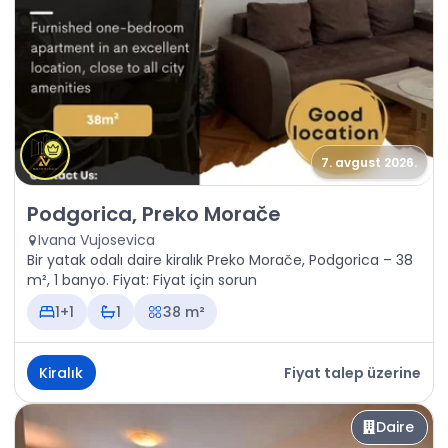
7. avgust 2026.
Kiralık - Daire Podgorica, Preko Morače
Podgorica, Preko Morače
Ivana Vujosevica
Bir yatak odalı daire kiralık Preko Morače, Podgorica – 38
m², 1 banyo. Fiyat: Fiyat için sorun
1+1
1
38 m²
Kiralık
Fiyat talep üzerine
Daire