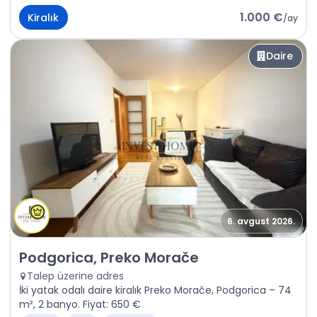
1.000 €
Kiralık
/
ay
Daire
6. avgust 2026.
Kiralık - Daire Podgorica, Preko Morače
Podgorica, Preko Morače
Talep üzerine adres
İki yatak odalı daire kiralık Preko Morače, Podgorica – 74
m², 2 banyo. Fiyat: 650 €