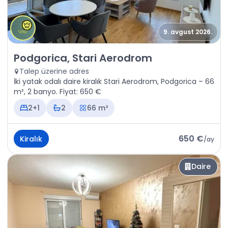
9. avgust 2026.
Kiralık - Daire Podgorica, Stari Aerodrom
Podgorica, Stari Aerodrom
Talep üzerine adres
İki yatak odalı daire kiralık Stari Aerodrom, Podgorica – 66
m², 2 banyo. Fiyat: 650 €
2+1
2
66 m²
650 €
Kiralık
/
ay
Daire