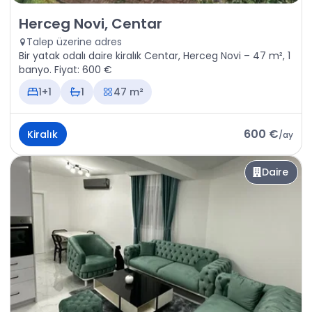
Kiralık - Daire Herceg Novi, Centar
Herceg Novi, Centar
Talep üzerine adres
Bir yatak odalı daire kiralık Centar, Herceg Novi – 47 m², 1
banyo. Fiyat: 600 €
1+1
1
47 m²
600 €
Kiralık
/
ay
Daire