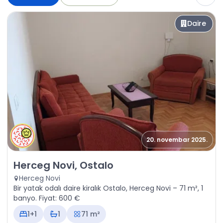
Daire
20. novembar 2025.
Kiralık - Daire Herceg Novi, Ostalo
Herceg Novi, Ostalo
Herceg Novi
Bir yatak odalı daire kiralık Ostalo, Herceg Novi – 71 m², 1
banyo. Fiyat: 600 €
1+1
1
71 m²