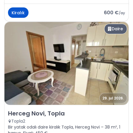
600 €
Kiralık
/
ay
Daire
29. jul 2026.
Kiralık - Daire Herceg Novi, Topla
Herceg Novi, Topla
Topla2
Bir yatak odalı daire kiralık Topla, Herceg Novi – 38 m², 1