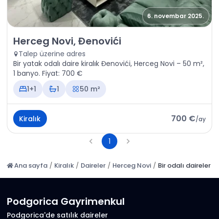
6. novembar 2025.
Kiralık - Daire Herceg Novi, Đenovići
Herceg Novi, Đenovići
Talep üzerine adres
Bir yatak odalı daire kiralık Đenovići, Herceg Novi – 50 m²,
1 banyo. Fiyat: 700 €
1+1
1
50 m²
700 €
Kiralık
/
ay
1
Ana sayfa
/
Kiralık
/
Daireler
/
Herceg Novi
/
Bir odalı daireler
Podgorica Gayrimenkul
Podgorica'de satılık daireler