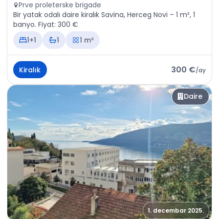
Prve proleterske brigade
Bir yatak odalı daire kiralık Savina, Herceg Novi – 1 m², 1
banyo. Fiyat: 300 €
1+1
1
1 m²
300 €
Kiralık
/
ay
Daire
1. decembar 2025.